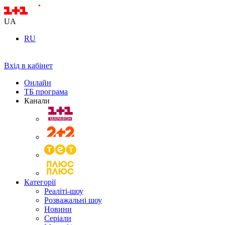
UA
RU
Вхід в кабінет
Онлайн
ТБ програма
Канали
Категорії
Реаліті-шоу
Розважальні шоу
Новини
Серіали