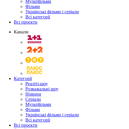
Мультфільми
Фільми
Українські фільми і серіали
Всі категорії
Всі проєкти
Канали
Категорії
Реаліті-шоу
Розважальні шоу
Новини
Серіали
Мультфільми
Фільми
Українські фільми і серіали
Всі категорії
Всі проєкти