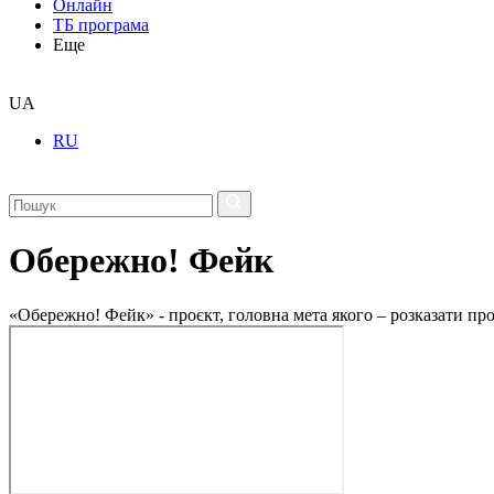
Онлайн
ТБ програма
Еще
UA
RU
Обережно! Фейк
«Обережно! Фейк» - проєкт, головна мета якого – розказати пр