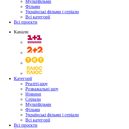
Мультфільми
Фільми
Українські фільми і серіали
Всі категорії
Всі проєкти
Канали
Категорії
Реаліті-шоу
Розважальні шоу
Новини
Серіали
Мультфільми
Фільми
Українські фільми і серіали
Всі категорії
Всі проєкти