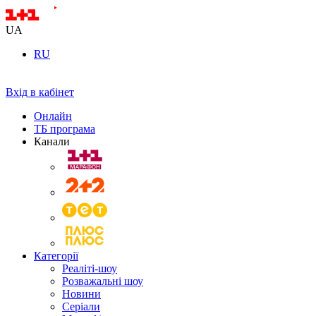
UA
RU
Вхід в кабінет
Онлайн
ТБ програма
Канали
Категорії
Реаліті-шоу
Розважальні шоу
Новини
Серіали