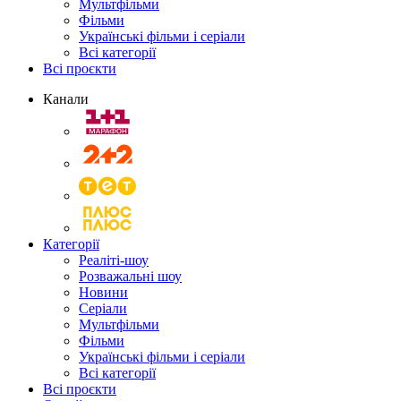
Мультфільми
Фільми
Українські фільми і серіали
Всі категорії
Всі проєкти
Канали
Категорії
Реаліті-шоу
Розважальні шоу
Новини
Серіали
Мультфільми
Фільми
Українські фільми і серіали
Всі категорії
Всі проєкти