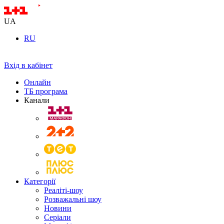
UA
RU
Вхід в кабінет
Онлайн
ТБ програма
Канали
Категорії
Реаліті-шоу
Розважальні шоу
Новини
Серіали