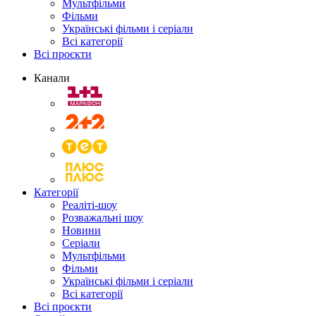
Мультфільми
Фільми
Українські фільми і серіали
Всі категорії
Всі проєкти
Канали
Категорії
Реаліті-шоу
Розважальні шоу
Новини
Серіали
Мультфільми
Фільми
Українські фільми і серіали
Всі категорії
Всі проєкти