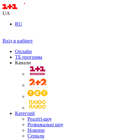
UA
RU
Вхід в кабінет
Онлайн
ТБ програма
Канали
Категорії
Реаліті-шоу
Розважальні шоу
Новини
Серіали