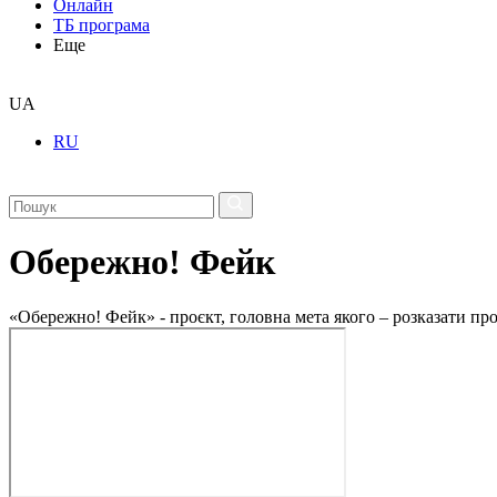
Онлайн
ТБ програма
Еще
UA
RU
Обережно! Фейк
«Обережно! Фейк» - проєкт, головна мета якого – розказати пр