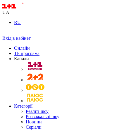
UA
RU
Вхід в кабінет
Онлайн
ТБ програма
Канали
Категорії
Реаліті-шоу
Розважальні шоу
Новини
Серіали