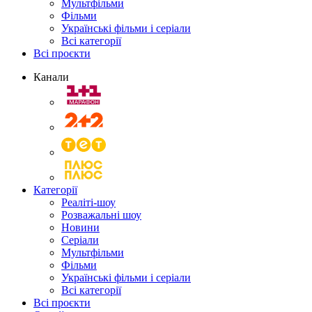
Мультфільми
Фільми
Українські фільми і серіали
Всі категорії
Всі проєкти
Канали
Категорії
Реаліті-шоу
Розважальні шоу
Новини
Серіали
Мультфільми
Фільми
Українські фільми і серіали
Всі категорії
Всі проєкти