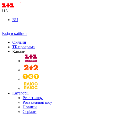
UA
RU
Вхід в кабінет
Онлайн
ТБ програма
Канали
Категорії
Реаліті-шоу
Розважальні шоу
Новини
Серіали