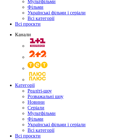
Мультфільми
Фільми
Українські фільми і серіали
Всі категорії
Всі проєкти
Канали
Категорії
Реаліті-шоу
Розважальні шоу
Новини
Серіали
Мультфільми
Фільми
Українські фільми і серіали
Всі категорії
Всі проєкти