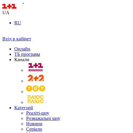
UA
RU
Вхід в кабінет
Онлайн
ТБ програма
Канали
Категорії
Реаліті-шоу
Розважальні шоу
Новини
Серіали