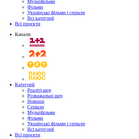
Мультфільми
Фільми
Українські фільми і серіали
Всі категорії
Всі проєкти
Канали
Категорії
Реаліті-шоу
Розважальні шоу
Новини
Серіали
Мультфільми
Фільми
Українські фільми і серіали
Всі категорії
Всі проєкти