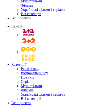
Мультфільми
Фільми
Українські фільми і серіали
Всі категорії
Всі проєкти
Канали
Категорії
Реаліті-шоу
Розважальні шоу
Новини
Серіали
Мультфільми
Фільми
Українські фільми і серіали
Всі категорії
Всі проєкти