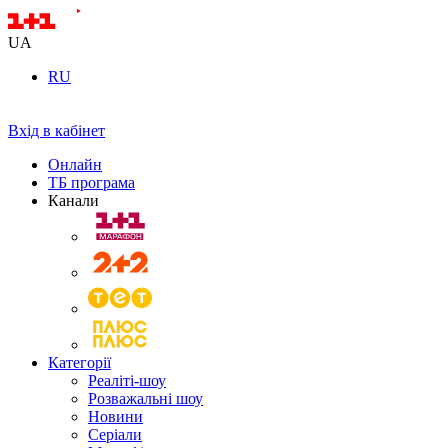
UA
RU
Вхід в кабінет
Онлайн
ТБ програма
Канали
Категорії
Реаліті-шоу
Розважальні шоу
Новини
Серіали