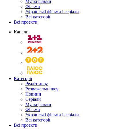
Мультфільми
Фільми
Українські фільми і серіали
Всі категорії
Всі проєкти
Канали
Категорії
Реаліті-шоу
Розважальні шоу
Новини
Серіали
Мультфільми
Фільми
Українські фільми і серіали
Всі категорії
Всі проєкти