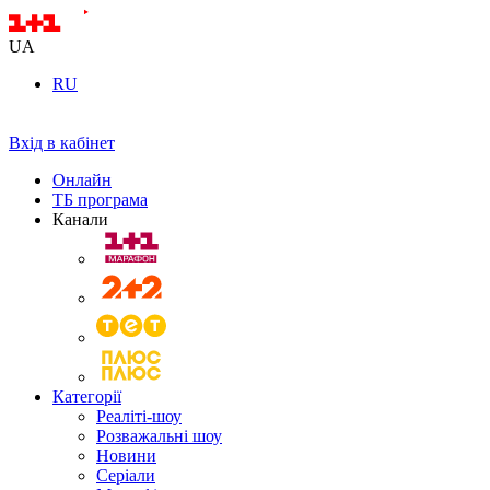
UA
RU
Вхід в кабінет
Онлайн
ТБ програма
Канали
Категорії
Реаліті-шоу
Розважальні шоу
Новини
Серіали