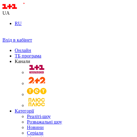
UA
RU
Вхід в кабінет
Онлайн
ТБ програма
Канали
Категорії
Реаліті-шоу
Розважальні шоу
Новини
Серіали