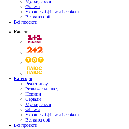
Мультфільми
Фільми
Українські фільми і серіали
Всі категорії
Всі проєкти
Канали
Категорії
Реаліті-шоу
Розважальні шоу
Новини
Серіали
Мультфільми
Фільми
Українські фільми і серіали
Всі категорії
Всі проєкти