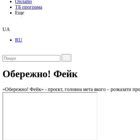
Онлайн
ТБ програма
Еще
UA
RU
Обережно! Фейк
«Обережно! Фейк» - проєкт, головна мета якого – розказати пр