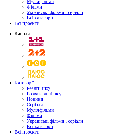
Мультфільми
Фільми
Українські фільми і серіали
Всі категорії
Всі проєкти
Канали
Категорії
Реаліті-шоу
Розважальні шоу
Новини
Серіали
Мультфільми
Фільми
Українські фільми і серіали
Всі категорії
Всі проєкти