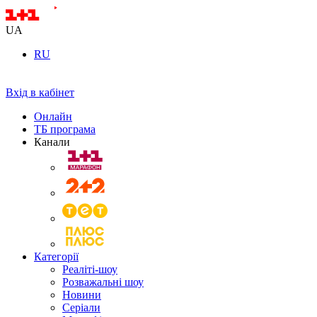
UA
RU
Вхід в кабінет
Онлайн
ТБ програма
Канали
Категорії
Реаліті-шоу
Розважальні шоу
Новини
Серіали