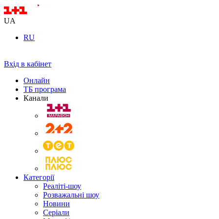
UA
RU
Вхід в кабінет
Онлайн
ТБ програма
Канали
Категорії
Реаліті-шоу
Розважальні шоу
Новини
Серіали