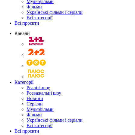
Мультфільми
Фільми
Українські фільми і серіали
Всі категорії
Всі проєкти
Канали
Категорії
Реаліті-шоу
Розважальні шоу
Новини
Серіали
Мультфільми
Фільми
Українські фільми і серіали
Всі категорії
Всі проєкти