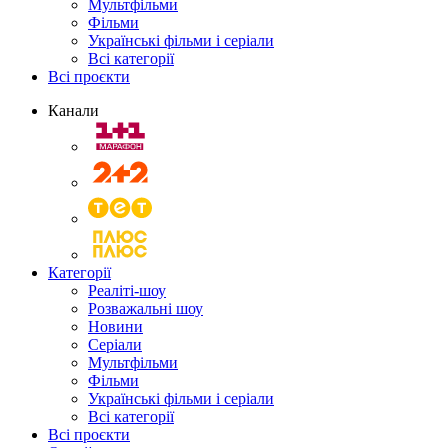
Мультфільми
Фільми
Українські фільми і серіали
Всі категорії
Всі проєкти
Канали
Категорії
Реаліті-шоу
Розважальні шоу
Новини
Серіали
Мультфільми
Фільми
Українські фільми і серіали
Всі категорії
Всі проєкти