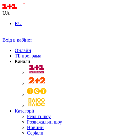
UA
RU
Вхід в кабінет
Онлайн
ТБ програма
Канали
Категорії
Реаліті-шоу
Розважальні шоу
Новини
Серіали