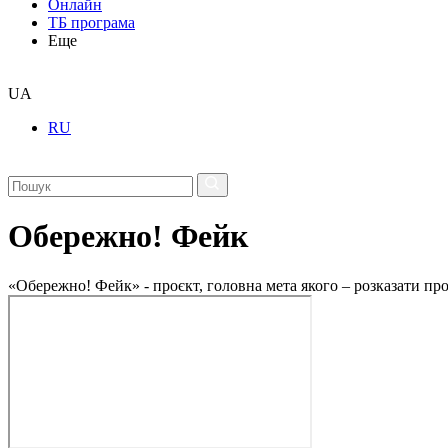
Онлайн
ТБ програма
Еще
UA
RU
Обережно! Фейк
«Обережно! Фейк» - проєкт, головна мета якого – розказати пр