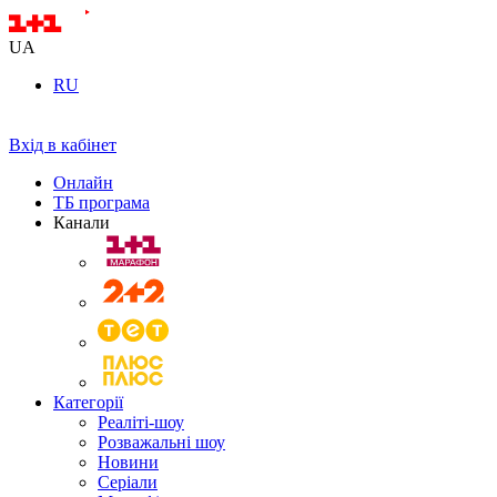
UA
RU
Вхід в кабінет
Онлайн
ТБ програма
Канали
Категорії
Реаліті-шоу
Розважальні шоу
Новини
Серіали