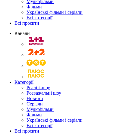
Мультфільми
Фільми
Українські фільми і серіали
Всі категорії
Всі проєкти
Канали
Категорії
Реаліті-шоу
Розважальні шоу
Новини
Серіали
Мультфільми
Фільми
Українські фільми і серіали
Всі категорії
Всі проєкти