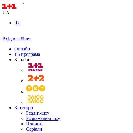
UA
RU
Вхід в кабінет
Онлайн
ТБ програма
Канали
Категорії
Реаліті-шоу
Розважальні шоу
Новини
Серіали