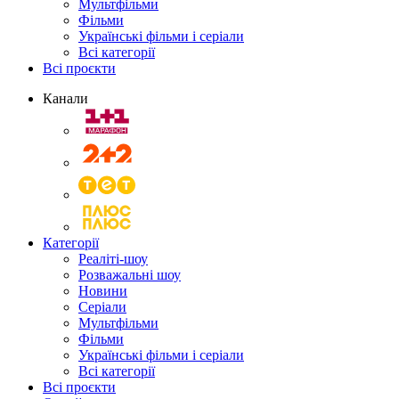
Мультфільми
Фільми
Українські фільми і серіали
Всі категорії
Всі проєкти
Канали
Категорії
Реаліті-шоу
Розважальні шоу
Новини
Серіали
Мультфільми
Фільми
Українські фільми і серіали
Всі категорії
Всі проєкти