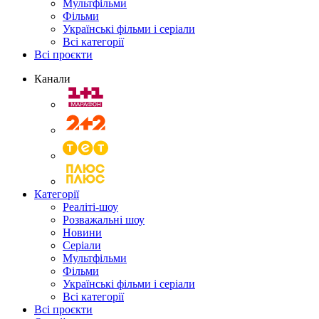
Мультфільми
Фільми
Українські фільми і серіали
Всі категорії
Всі проєкти
Канали
Категорії
Реаліті-шоу
Розважальні шоу
Новини
Серіали
Мультфільми
Фільми
Українські фільми і серіали
Всі категорії
Всі проєкти