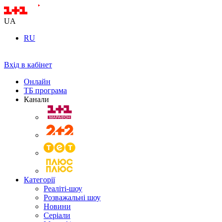
UA
RU
Вхід в кабінет
Онлайн
ТБ програма
Канали
Категорії
Реаліті-шоу
Розважальні шоу
Новини
Серіали