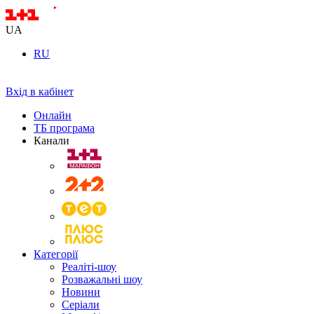
UA
RU
Вхід в кабінет
Онлайн
ТБ програма
Канали
Категорії
Реаліті-шоу
Розважальні шоу
Новини
Серіали