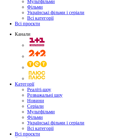
Мультфільми
Фільми
Українські фільми і серіали
Всі категорії
Всі проєкти
Канали
Категорії
Реаліті-шоу
Розважальні шоу
Новини
Серіали
Мультфільми
Фільми
Українські фільми і серіали
Всі категорії
Всі проєкти