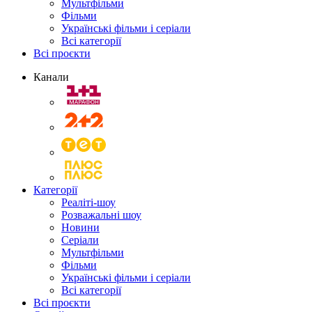
Мультфільми
Фільми
Українські фільми і серіали
Всі категорії
Всі проєкти
Канали
Категорії
Реаліті-шоу
Розважальні шоу
Новини
Серіали
Мультфільми
Фільми
Українські фільми і серіали
Всі категорії
Всі проєкти