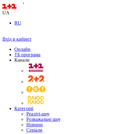
UA
RU
Вхід в кабінет
Онлайн
ТБ програма
Канали
Категорії
Реаліті-шоу
Розважальні шоу
Новини
Серіали