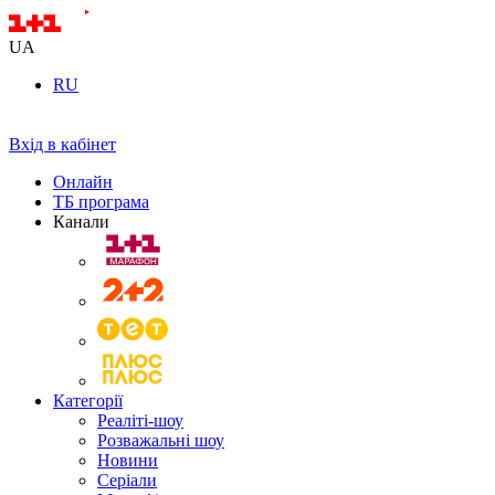
UA
RU
Вхід в кабінет
Онлайн
ТБ програма
Канали
Категорії
Реаліті-шоу
Розважальні шоу
Новини
Серіали