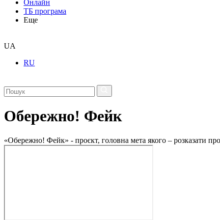
Онлайн
ТБ програма
Еще
UA
RU
Обережно! Фейк
«Обережно! Фейк» - проєкт, головна мета якого – розказати пр