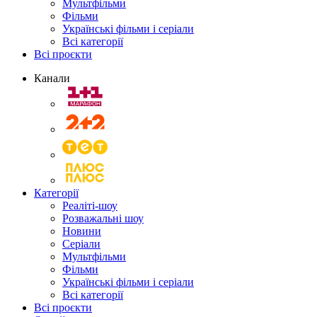
Мультфільми
Фільми
Українські фільми і серіали
Всі категорії
Всі проєкти
Канали
Категорії
Реаліті-шоу
Розважальні шоу
Новини
Серіали
Мультфільми
Фільми
Українські фільми і серіали
Всі категорії
Всі проєкти