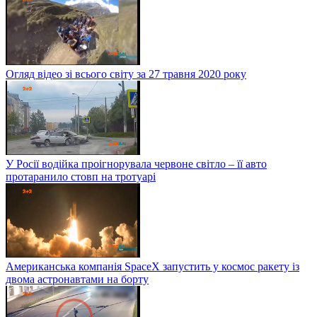
Огляд відео зі всього світу за 27 травня 2020 року
У Росії водійка проігнорувала червоне світло – її авто
протаранило стовп на тротуарі
Американська компанія SpaceX запустить у космос ракету із
двома астронавтами на борту