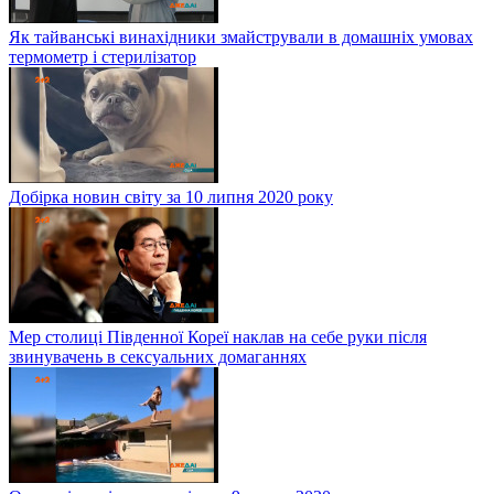
Як тайванські винахідники змайстрували в домашніх умовах
термометр і стерилізатор
Добірка новин світу за 10 липня 2020 року
Мер столиці Південної Кореї наклав на себе руки після
звинувачень в сексуальних домаганнях