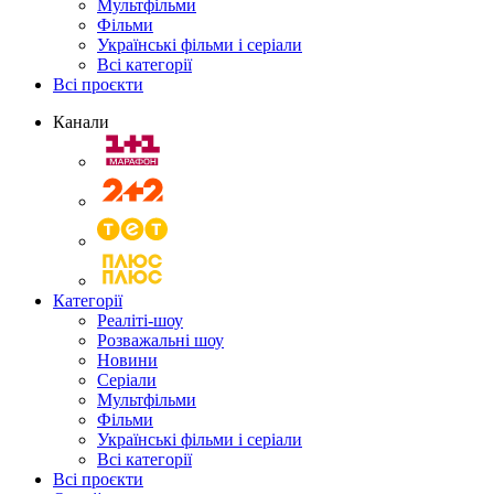
Мультфільми
Фільми
Українські фільми і серіали
Всі категорії
Всі проєкти
Канали
Категорії
Реаліті-шоу
Розважальні шоу
Новини
Серіали
Мультфільми
Фільми
Українські фільми і серіали
Всі категорії
Всі проєкти