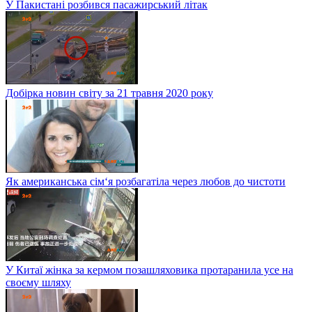
У Пакистані розбився пасажирський літак
Добірка новин світу за 21 травня 2020 року
Як американська сім‘я розбагатіла через любов до чистоти
У Китаї жінка за кермом позашляховика протаранила усе на
своєму шляху