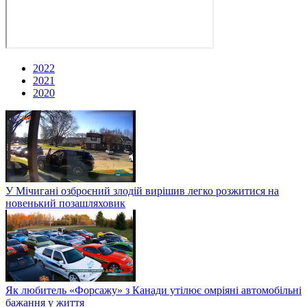
2022
2021
2020
У Мічигані озброєний злодій вирішив легко розжитися на
новенький позашляховик
Як любитель «Форсажу» з Канади утілює омріяні автомобільні
бажання у життя