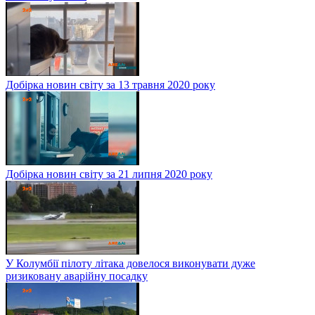
Добірка новин світу за 13 травня 2020 року
Добірка новин світу за 21 липня 2020 року
У Колумбії пілоту літака довелося виконувати дуже
ризиковану аварійну посадку