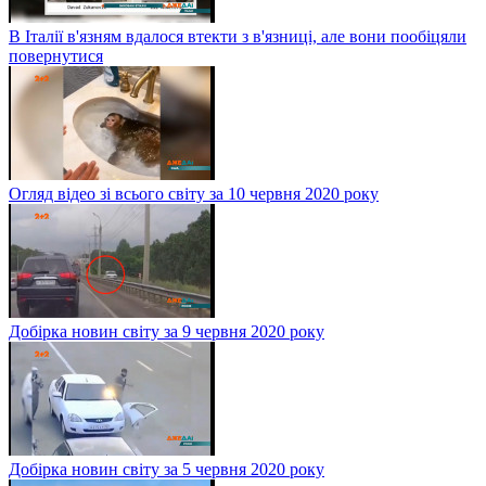
В Італії в'язням вдалося втекти з в'язниці, але вони пообіцяли
повернутися
Огляд відео зі всього світу за 10 червня 2020 року
Добірка новин світу за 9 червня 2020 року
Добірка новин світу за 5 червня 2020 року