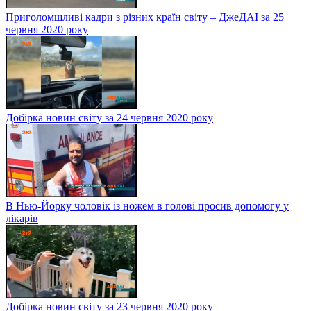
Приголомшливі кадри з різних країн світу – ДжеДАІ за 25
червня 2020 року
Добірка новин світу за 24 червня 2020 року
В Нью-Йорку чоловік із ножем в голові просив допомогу у
лікарів
Добірка новин світу за 23 червня 2020 року