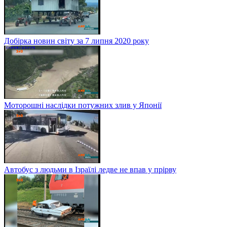
Добірка новин світу за 7 липня 2020 року
Моторошні наслідки потужних злив у Японії
Автобус з людьми в Ізраїлі ледве не впав у прірву