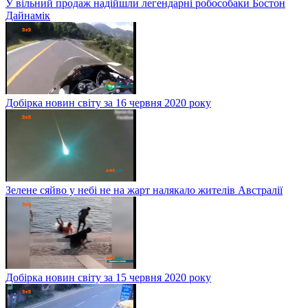
У вільний продаж надійшли легендарні робособаки Бостон
Дайнамік
Добірка новин світу за 16 червня 2020 року
Зелене сяйво у небі не на жарт налякало жителів Австралії
Добірка новин світу за 15 червня 2020 року