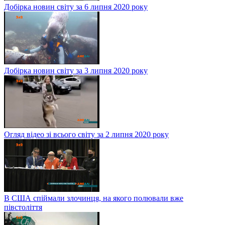
Добірка новин світу за 6 липня 2020 року
Добірка новин світу за 3 липня 2020 року
Огляд відео зі всього світу за 2 липня 2020 року
В США спіймали злочинця, на якого полювали вже
півстоліття