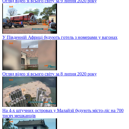
Огляд відео зі всього світу за 9 липня 2020 року
У Південній Африці будують готель з номерами у вагонах
Огляд відео зі всього світу за 8 липня 2020 року
На 4-х штучних островах у Малайзії будують місто-ліс на 700
тисяч мешканців