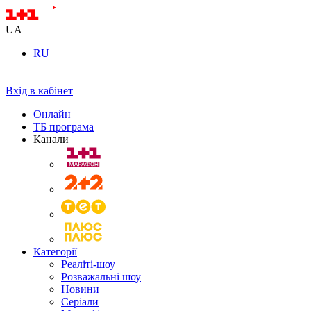
UA
RU
Вхід в кабінет
Онлайн
ТБ програма
Канали
Категорії
Реаліті-шоу
Розважальні шоу
Новини
Серіали