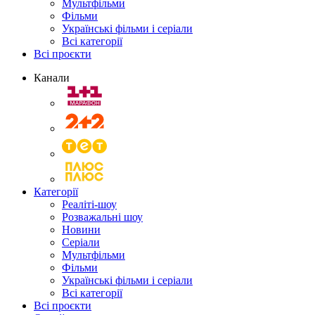
Мультфільми
Фільми
Українські фільми і серіали
Всі категорії
Всі проєкти
Канали
Категорії
Реаліті-шоу
Розважальні шоу
Новини
Серіали
Мультфільми
Фільми
Українські фільми і серіали
Всі категорії
Всі проєкти