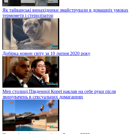
Як тайванські винахідники змайстрували в домашніх умовах
термометр і стерилізатор
Добірка новин світу за 10 липня 2020 року
Мер столиці Південної Кореї наклав на себе руки після
звинувачень в сексуальних домаганнях