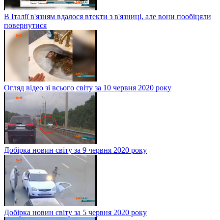
В Італії в'язням вдалося втекти з в'язниці, але вони пообіцяли
повернутися
Огляд відео зі всього світу за 10 червня 2020 року
Добірка новин світу за 9 червня 2020 року
Добірка новин світу за 5 червня 2020 року