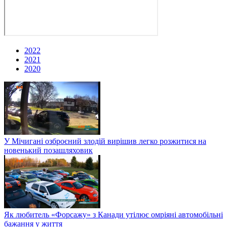
2022
2021
2020
У Мічигані озброєний злодій вирішив легко розжитися на
новенький позашляховик
Як любитель «Форсажу» з Канади утілює омріяні автомобільні
бажання у життя