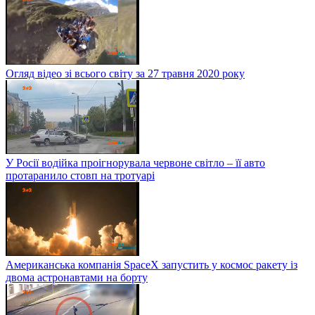
Огляд відео зі всього світу за 27 травня 2020 року
У Росії водійка проігнорувала червоне світло – її авто
протаранило стовп на тротуарі
Американська компанія SpaceX запустить у космос ракету із
двома астронавтами на борту