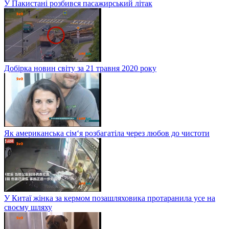
У Пакистані розбився пасажирський літак
Добірка новин світу за 21 травня 2020 року
Як американська сім‘я розбагатіла через любов до чистоти
У Китаї жінка за кермом позашляховика протаранила усе на
своєму шляху