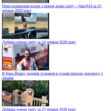
Приголомшливі кадри з різних країн світу – ДжеДАІ за 25
червня 2020 року
Добірка новин світу за 24 червня 2020 року
В Нью-Йорку чоловік із ножем в голові просив допомогу у
лікарів
Добірка новин світу за 23 червня 2020 року