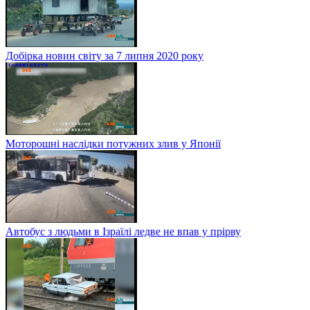
Добірка новин світу за 7 липня 2020 року
Моторошні наслідки потужних злив у Японії
Автобус з людьми в Ізраїлі ледве не впав у прірву