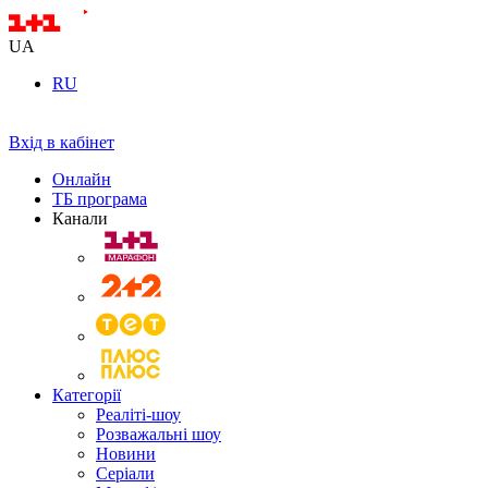
UA
RU
Вхід в кабінет
Онлайн
ТБ програма
Канали
Категорії
Реаліті-шоу
Розважальні шоу
Новини
Серіали