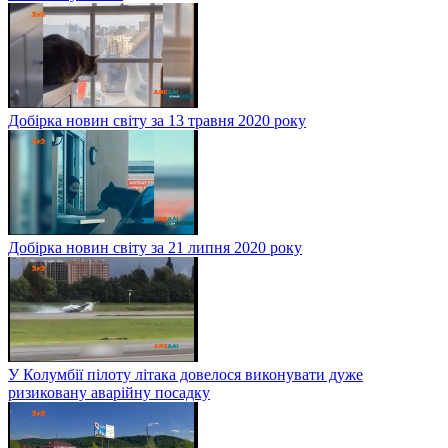
Добірка новин світу за 13 травня 2020 року
Добірка новин світу за 21 липня 2020 року
У Колумбії пілоту літака довелося виконувати дуже
ризиковану аварійну посадку