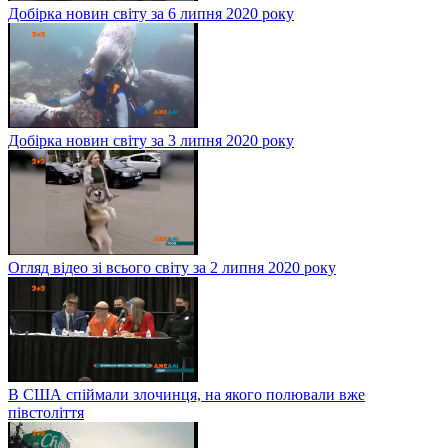
Добірка новин світу за 6 липня 2020 року
Добірка новин світу за 3 липня 2020 року
Огляд відео зі всього світу за 2 липня 2020 року
В США спіймали злочинця, на якого полювали вже
півстоліття