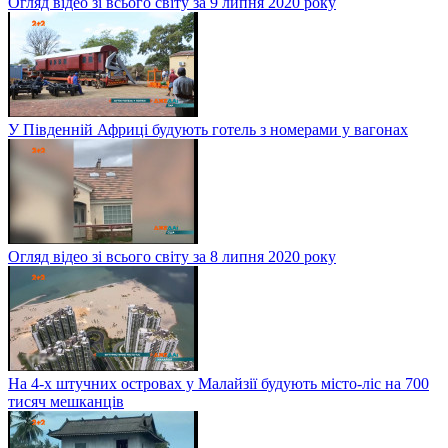
Огляд відео зі всього світу за 9 липня 2020 року
У Південній Африці будують готель з номерами у вагонах
Огляд відео зі всього світу за 8 липня 2020 року
На 4-х штучних островах у Малайзії будують місто-ліс на 700
тисяч мешканців