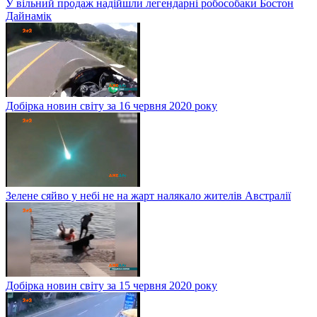
У вільний продаж надійшли легендарні робособаки Бостон
Дайнамік
Добірка новин світу за 16 червня 2020 року
Зелене сяйво у небі не на жарт налякало жителів Австралії
Добірка новин світу за 15 червня 2020 року