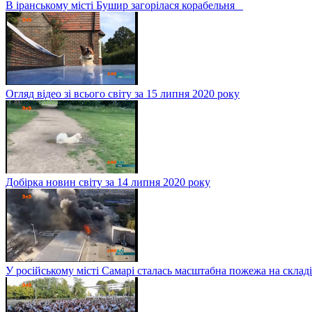
В іранському місті Бушир загорілася корабельня
Огляд відео зі всього світу за 15 липня 2020 року
Добірка новин світу за 14 липня 2020 року
У російському місті Самарі сталась масштабна пожежа на складі