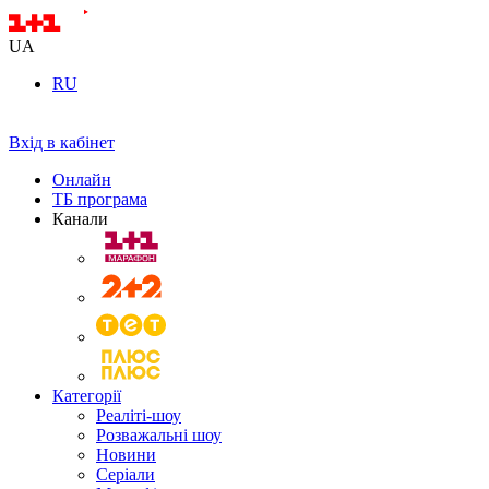
UA
RU
Вхід в кабінет
Онлайн
ТБ програма
Канали
Категорії
Реаліті-шоу
Розважальні шоу
Новини
Серіали