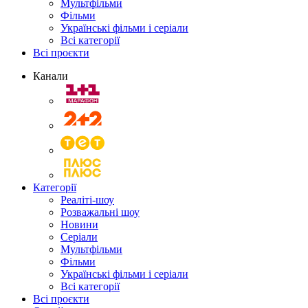
Мультфільми
Фільми
Українські фільми і серіали
Всі категорії
Всі проєкти
Канали
Категорії
Реаліті-шоу
Розважальні шоу
Новини
Серіали
Мультфільми
Фільми
Українські фільми і серіали
Всі категорії
Всі проєкти