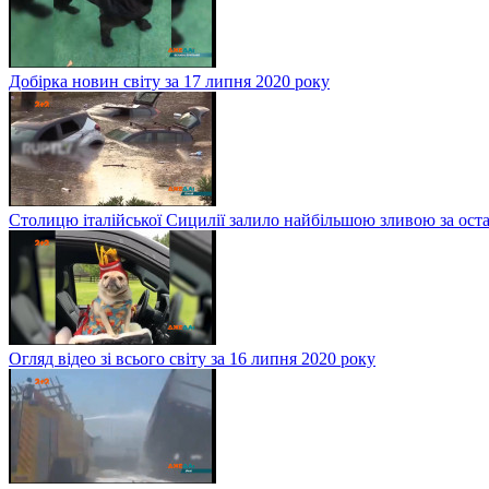
Добірка новин світу за 17 липня 2020 року
Столицю італійської Сицилії залило найбільшою зливою за оста
Огляд відео зі всього світу за 16 липня 2020 року