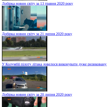
Добірка новин світу за 13 травня 2020 року
Добірка новин світу за 21 липня 2020 року
У Колумбії пілоту літака довелося виконувати дуже ризиковану
Добірка новин світу за 20 липня 2020 року