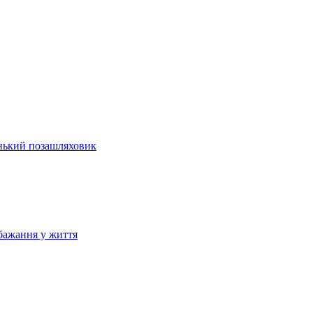
енький позашляховик
бажання у життя