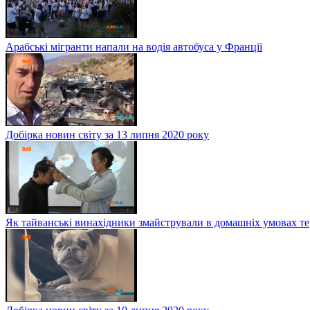
Арабські мігранти напали на водія автобуса у Франції
Добірка новин світу за 13 липня 2020 року
Як тайванські винахідники змайстрували в домашніх умовах те