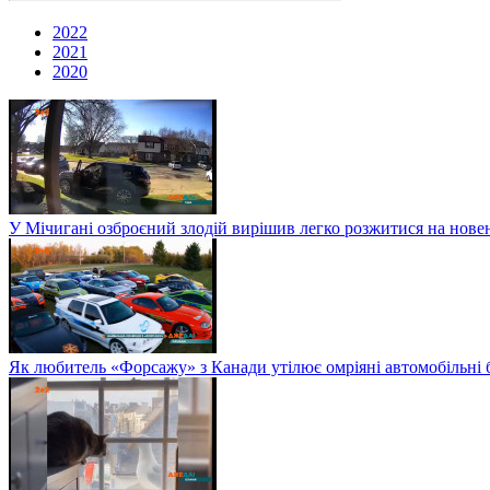
2022
2021
2020
У Мічигані озброєний злодій вирішив легко розжитися на нов
Як любитель «Форсажу» з Канади утілює омріяні автомобільні 