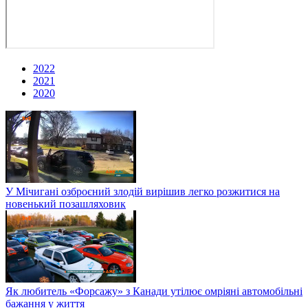
2022
2021
2020
У Мічигані озброєний злодій вирішив легко розжитися на
новенький позашляховик
Як любитель «Форсажу» з Канади утілює омріяні автомобільні
бажання у життя