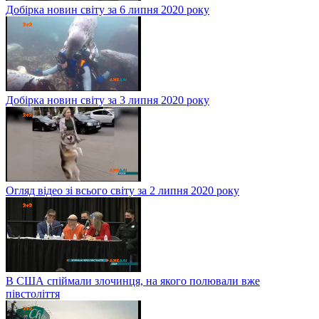
Добірка новин світу за 6 липня 2020 року
Добірка новин світу за 3 липня 2020 року
Огляд відео зі всього світу за 2 липня 2020 року
В США спіймали злочинця, на якого полювали вже
півстоліття