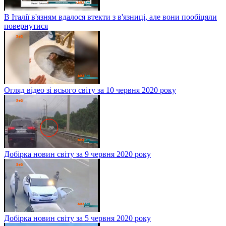
В Італії в'язням вдалося втекти з в'язниці, але вони пообіцяли
повернутися
Огляд відео зі всього світу за 10 червня 2020 року
Добірка новин світу за 9 червня 2020 року
Добірка новин світу за 5 червня 2020 року