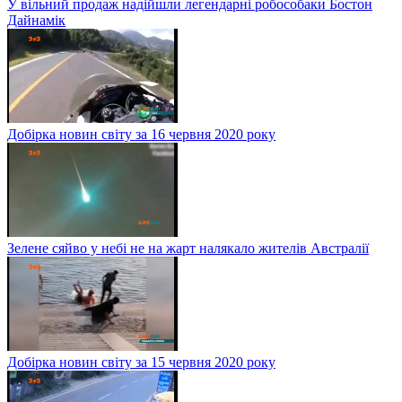
У вільний продаж надійшли легендарні робособаки Бостон
Дайнамік
Добірка новин світу за 16 червня 2020 року
Зелене сяйво у небі не на жарт налякало жителів Австралії
Добірка новин світу за 15 червня 2020 року