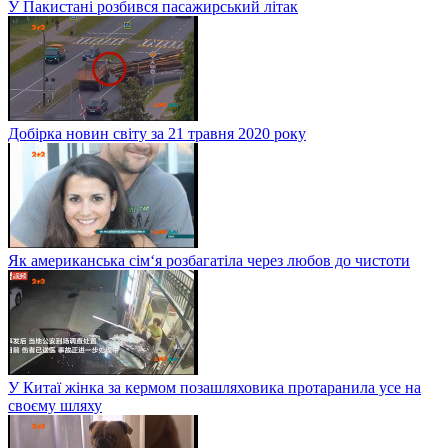
У Пакистані розбився пасажирський літак
Добірка новин світу за 21 травня 2020 року
Як американська сім‘я розбагатіла через любов до чистоти
У Китаї жінка за кермом позашляховика протаранила усе на
своєму шляху