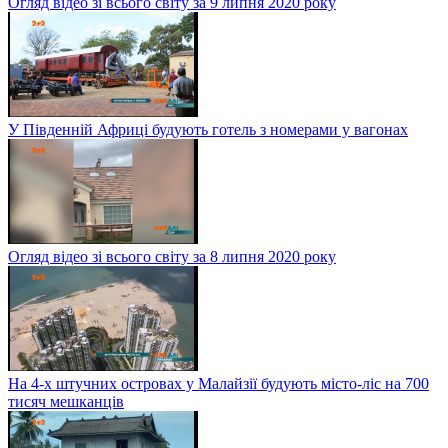
Огляд відео зі всього світу за 9 липня 2020 року
У Південній Африці будують готель з номерами у вагонах
Огляд відео зі всього світу за 8 липня 2020 року
На 4-х штучних островах у Малайзії будують місто-ліс на 700
тисяч мешканців