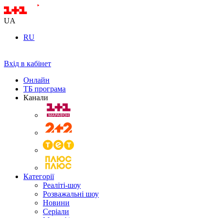
UA
RU
Вхід в кабінет
Онлайн
ТБ програма
Канали
Категорії
Реаліті-шоу
Розважальні шоу
Новини
Серіали