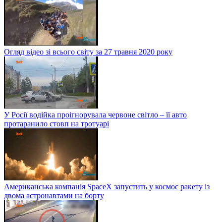
Огляд відео зі всього світу за 27 травня 2020 року
У Росії водійка проігнорувала червоне світло – її авто
протаранило стовп на тротуарі
Американська компанія SpaceX запустить у космос ракету із
двома астронавтами на борту