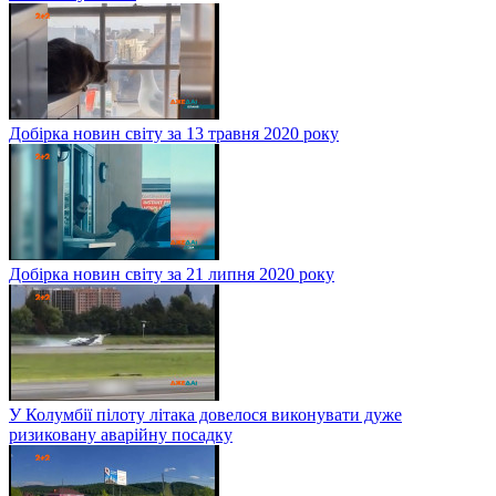
Добірка новин світу за 13 травня 2020 року
Добірка новин світу за 21 липня 2020 року
У Колумбії пілоту літака довелося виконувати дуже
ризиковану аварійну посадку