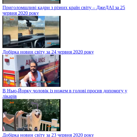
Приголомшливі кадри з різних країн світу – ДжеДАІ за 25
червня 2020 року
Добірка новин світу за 24 червня 2020 року
В Нью-Йорку чоловік із ножем в голові просив допомогу у
лікарів
Добірка новин світу за 23 червня 2020 року