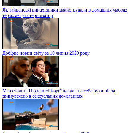
Як тайванські винахідники змайстрували в домашніх умовах
термометр і стерилізатор
Добірка новин світу за 10 липня 2020 року
Мер столиці Південної Кореї наклав на себе руки після
звинувачень в сексуальних домаганнях