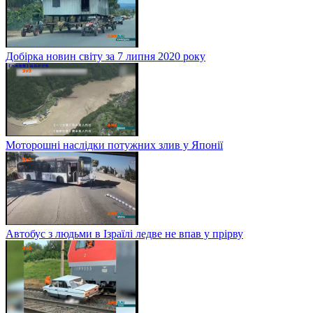
Добірка новин світу за 7 липня 2020 року
Моторошні наслідки потужних злив у Японії
Автобус з людьми в Ізраїлі ледве не впав у прірву