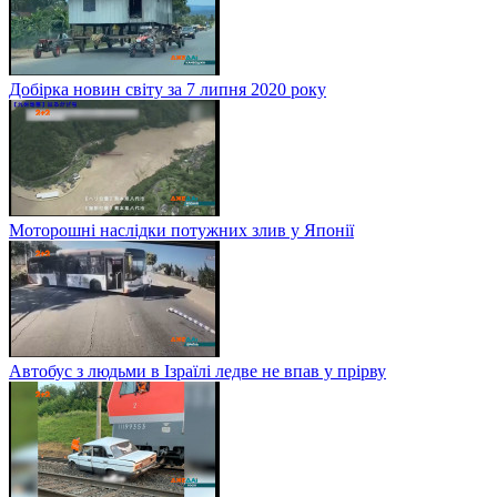
Добірка новин світу за 7 липня 2020 року
Моторошні наслідки потужних злив у Японії
Автобус з людьми в Ізраїлі ледве не впав у прірву