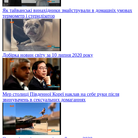
Як тайванські винахідники змайстрували в домашніх умовах
термометр і стерилізатор
Добірка новин світу за 10 липня 2020 року
Мер столиці Південної Кореї наклав на себе руки після
звинувачень в сексуальних домаганнях