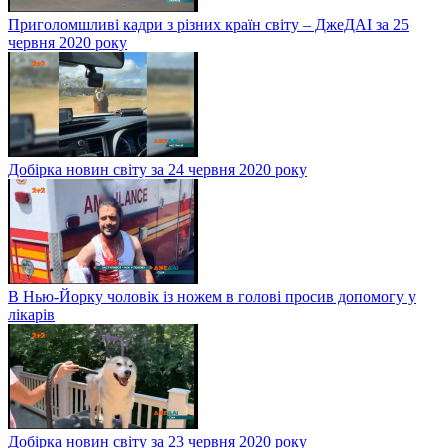
Приголомшливі кадри з різних країн світу – ДжеДАІ за 25
червня 2020 року
Добірка новин світу за 24 червня 2020 року
В Нью-Йорку чоловік із ножем в голові просив допомогу у
лікарів
Добірка новин світу за 23 червня 2020 року