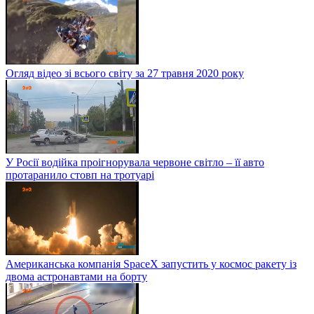
Огляд відео зі всього світу за 27 травня 2020 року
У Росії водійка проігнорувала червоне світло – її авто
протаранило стовп на тротуарі
Американська компанія SpaceX запустить у космос ракету із
двома астронавтами на борту