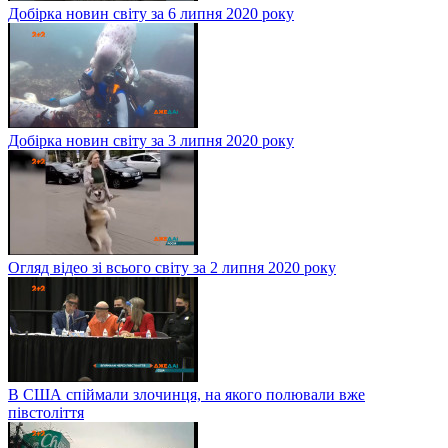
Добірка новин світу за 6 липня 2020 року
Добірка новин світу за 3 липня 2020 року
Огляд відео зі всього світу за 2 липня 2020 року
В США спіймали злочинця, на якого полювали вже
півстоліття