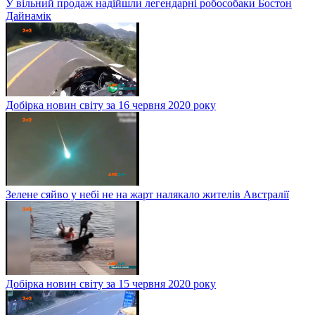
У вільний продаж надійшли легендарні робособаки Бостон
Дайнамік
Добірка новин світу за 16 червня 2020 року
Зелене сяйво у небі не на жарт налякало жителів Австралії
Добірка новин світу за 15 червня 2020 року