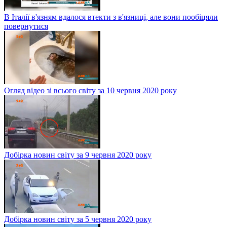
В Італії в'язням вдалося втекти з в'язниці, але вони пообіцяли
повернутися
Огляд відео зі всього світу за 10 червня 2020 року
Добірка новин світу за 9 червня 2020 року
Добірка новин світу за 5 червня 2020 року