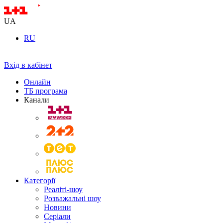
UA
RU
Вхід в кабінет
Онлайн
ТБ програма
Канали
Категорії
Реаліті-шоу
Розважальні шоу
Новини
Серіали