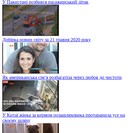
У Пакистані розбився пасажирський літак
Добірка новин світу за 21 травня 2020 року
Як американська сім‘я розбагатіла через любов до чистоти
У Китаї жінка за кермом позашляховика протаранила усе на
своєму шляху