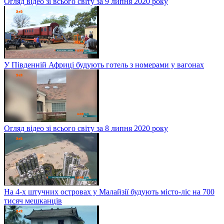
Огляд відео зі всього світу за 9 липня 2020 року
У Південній Африці будують готель з номерами у вагонах
Огляд відео зі всього світу за 8 липня 2020 року
На 4-х штучних островах у Малайзії будують місто-ліс на 700
тисяч мешканців