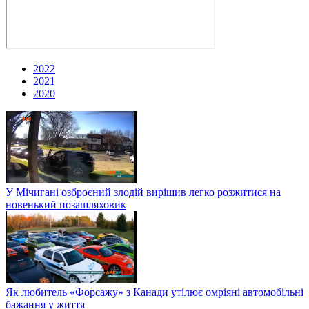
2022
2021
2020
У Мічигані озброєний злодій вирішив легко розжитися на
новенький позашляховик
Як любитель «Форсажу» з Канади утілює омріяні автомобільні
бажання у життя