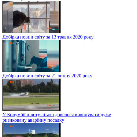
Добірка новин світу за 13 травня 2020 року
Добірка новин світу за 21 липня 2020 року
У Колумбії пілоту літака довелося виконувати дуже
ризиковану аварійну посадку