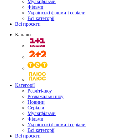
Мультфільми
Фільми
Українські фільми і серіали
Всі категорії
Всі проєкти
Канали
Категорії
Реаліті-шоу
Розважальні шоу
Новини
Серіали
Мультфільми
Фільми
Українські фільми і серіали
Всі категорії
Всі проєкти