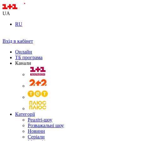
UA
RU
Вхід в кабінет
Онлайн
ТБ програма
Канали
Категорії
Реаліті-шоу
Розважальні шоу
Новини
Серіали