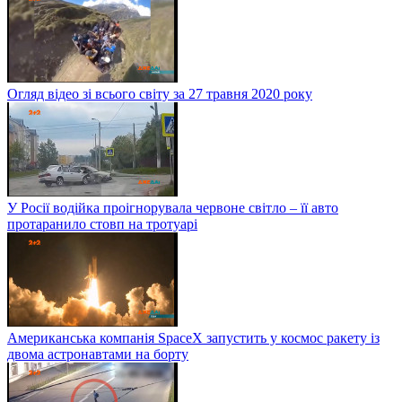
Огляд відео зі всього світу за 27 травня 2020 року
У Росії водійка проігнорувала червоне світло – її авто
протаранило стовп на тротуарі
Американська компанія SpaceX запустить у космос ракету із
двома астронавтами на борту