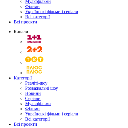
Мультфільми
Фільми
Українські фільми і серіали
Всі категорії
Всі проєкти
Канали
Категорії
Реаліті-шоу
Розважальні шоу
Новини
Серіали
Мультфільми
Фільми
Українські фільми і серіали
Всі категорії
Всі проєкти