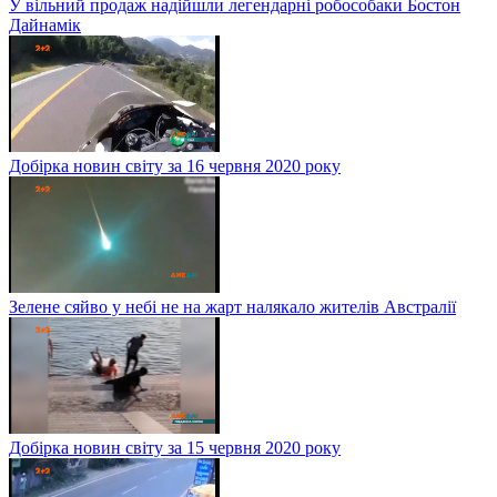
У вільний продаж надійшли легендарні робособаки Бостон
Дайнамік
Добірка новин світу за 16 червня 2020 року
Зелене сяйво у небі не на жарт налякало жителів Австралії
Добірка новин світу за 15 червня 2020 року