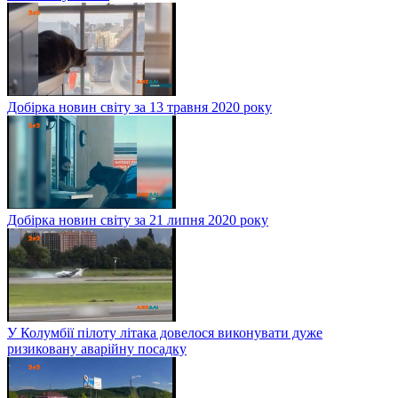
Добірка новин світу за 13 травня 2020 року
Добірка новин світу за 21 липня 2020 року
У Колумбії пілоту літака довелося виконувати дуже
ризиковану аварійну посадку