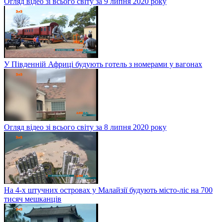
Огляд відео зі всього світу за 9 липня 2020 року
У Південній Африці будують готель з номерами у вагонах
Огляд відео зі всього світу за 8 липня 2020 року
На 4-х штучних островах у Малайзії будують місто-ліс на 700
тисяч мешканців