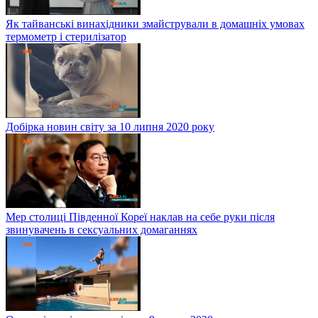
Як тайванські винахідники змайстрували в домашніх умовах
термометр і стерилізатор
Добірка новин світу за 10 липня 2020 року
Мер столиці Південної Кореї наклав на себе руки після
звинувачень в сексуальних домаганнях