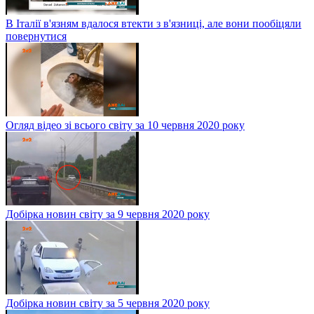
В Італії в'язням вдалося втекти з в'язниці, але вони пообіцяли
повернутися
Огляд відео зі всього світу за 10 червня 2020 року
Добірка новин світу за 9 червня 2020 року
Добірка новин світу за 5 червня 2020 року