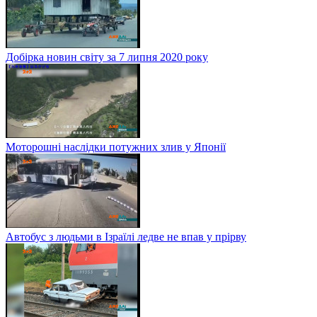
Добірка новин світу за 7 липня 2020 року
Моторошні наслідки потужних злив у Японії
Автобус з людьми в Ізраїлі ледве не впав у прірву