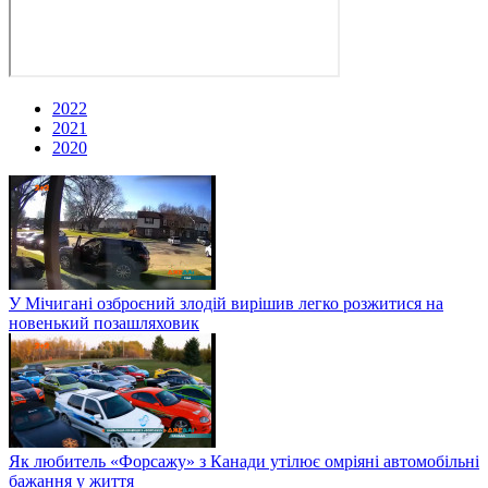
2022
2021
2020
У Мічигані озброєний злодій вирішив легко розжитися на
новенький позашляховик
Як любитель «Форсажу» з Канади утілює омріяні автомобільні
бажання у життя