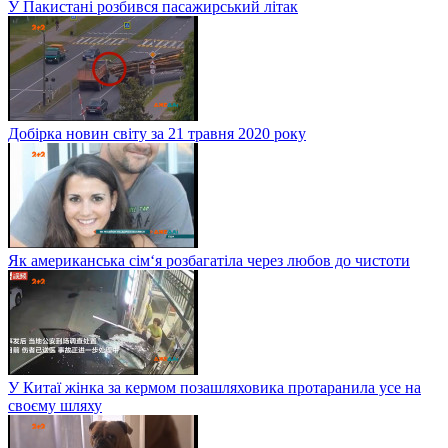
У Пакистані розбився пасажирський літак
Добірка новин світу за 21 травня 2020 року
Як американська сім‘я розбагатіла через любов до чистоти
У Китаї жінка за кермом позашляховика протаранила усе на
своєму шляху