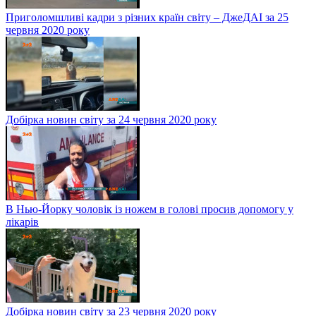
Приголомшливі кадри з різних країн світу – ДжеДАІ за 25
червня 2020 року
Добірка новин світу за 24 червня 2020 року
В Нью-Йорку чоловік із ножем в голові просив допомогу у
лікарів
Добірка новин світу за 23 червня 2020 року