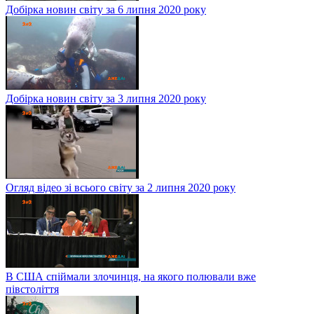
Добірка новин світу за 6 липня 2020 року
Добірка новин світу за 3 липня 2020 року
Огляд відео зі всього світу за 2 липня 2020 року
В США спіймали злочинця, на якого полювали вже
півстоліття