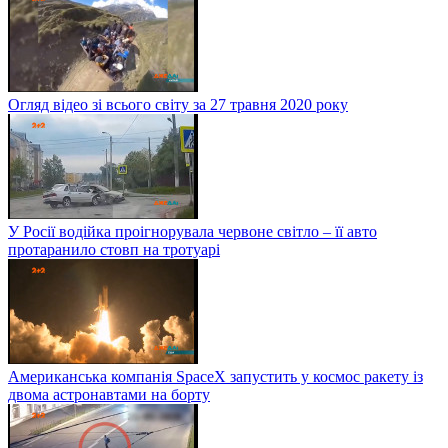
Огляд відео зі всього світу за 27 травня 2020 року
У Росії водійка проігнорувала червоне світло – її авто
протаранило стовп на тротуарі
Американська компанія SpaceX запустить у космос ракету із
двома астронавтами на борту