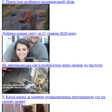
У Пакистані розбився пасажирський літак
Добірка новин світу за 21 травня 2020 року
Як американська сім‘я розбагатіла через любов до чистоти
У Китаї жінка за кермом позашляховика протаранила усе на
своєму шляху