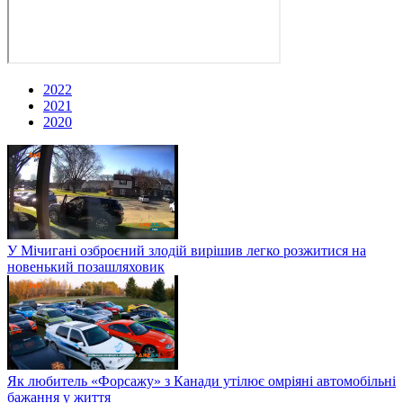
2022
2021
2020
У Мічигані озброєний злодій вирішив легко розжитися на
новенький позашляховик
Як любитель «Форсажу» з Канади утілює омріяні автомобільні
бажання у життя