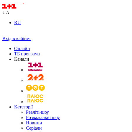
UA
RU
Вхід в кабінет
Онлайн
ТБ програма
Канали
Категорії
Реаліті-шоу
Розважальні шоу
Новини
Серіали