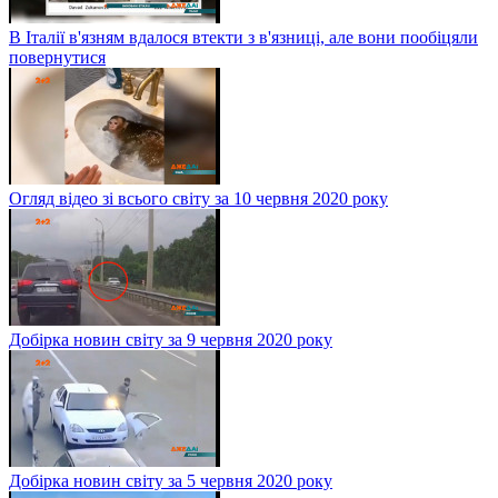
В Італії в'язням вдалося втекти з в'язниці, але вони пообіцяли
повернутися
Огляд відео зі всього світу за 10 червня 2020 року
Добірка новин світу за 9 червня 2020 року
Добірка новин світу за 5 червня 2020 року