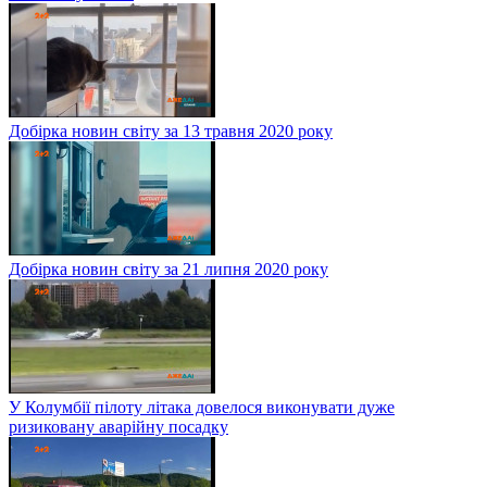
Добірка новин світу за 13 травня 2020 року
Добірка новин світу за 21 липня 2020 року
У Колумбії пілоту літака довелося виконувати дуже
ризиковану аварійну посадку