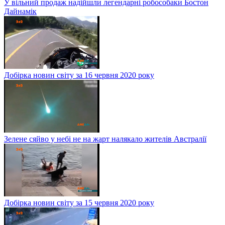
У вільний продаж надійшли легендарні робособаки Бостон
Дайнамік
Добірка новин світу за 16 червня 2020 року
Зелене сяйво у небі не на жарт налякало жителів Австралії
Добірка новин світу за 15 червня 2020 року