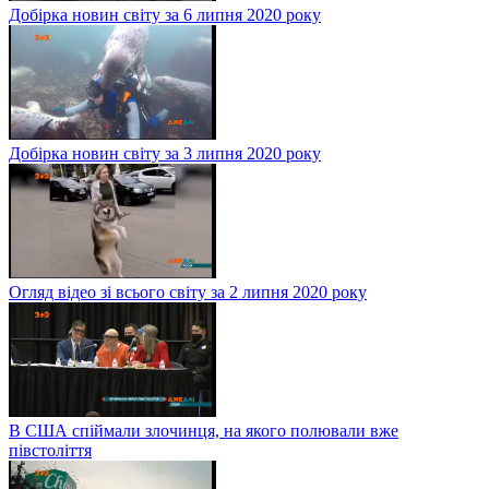
Добірка новин світу за 6 липня 2020 року
Добірка новин світу за 3 липня 2020 року
Огляд відео зі всього світу за 2 липня 2020 року
В США спіймали злочинця, на якого полювали вже
півстоліття