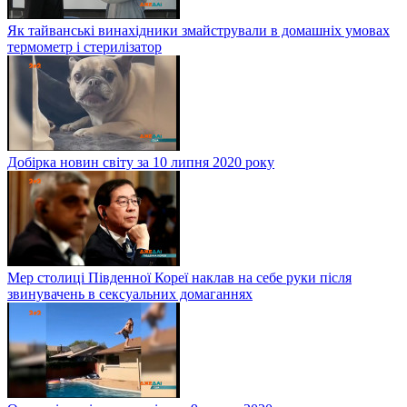
Як тайванські винахідники змайстрували в домашніх умовах
термометр і стерилізатор
Добірка новин світу за 10 липня 2020 року
Мер столиці Південної Кореї наклав на себе руки після
звинувачень в сексуальних домаганнях