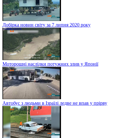
Добірка новин світу за 7 липня 2020 року
Моторошні наслідки потужних злив у Японії
Автобус з людьми в Ізраїлі ледве не впав у прірву