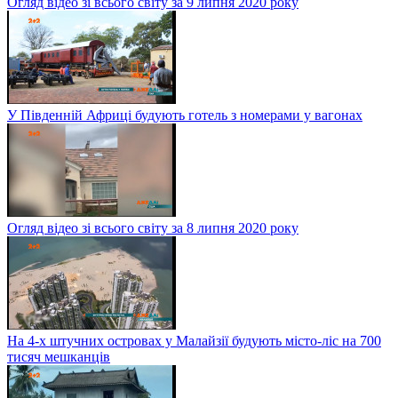
Огляд відео зі всього світу за 9 липня 2020 року
У Південній Африці будують готель з номерами у вагонах
Огляд відео зі всього світу за 8 липня 2020 року
На 4-х штучних островах у Малайзії будують місто-ліс на 700
тисяч мешканців