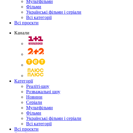
Мультфільми
Фільми
Українські фільми і серіали
Всі категорії
Всі проєкти
Канали
Категорії
Реаліті-шоу
Розважальні шоу
Новини
Серіали
Мультфільми
Фільми
Українські фільми і серіали
Всі категорії
Всі проєкти