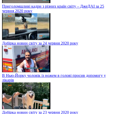
Приголомшливі кадри з різних країн світу – ДжеДАІ за 25
червня 2020 року
Добірка новин світу за 24 червня 2020 року
В Нью-Йорку чоловік із ножем в голові просив допомогу у
лікарів
Добірка новин світу за 23 червня 2020 року