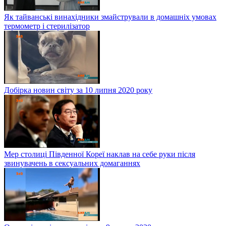
Як тайванські винахідники змайстрували в домашніх умовах
термометр і стерилізатор
Добірка новин світу за 10 липня 2020 року
Мер столиці Південної Кореї наклав на себе руки після
звинувачень в сексуальних домаганнях