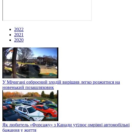
2022
2021
2020
У Мічигані озброєний злодій вирішив легко розжитися на
новенький позашляховик
Як любитель «Форсажу» з Канади утілює омріяні автомобільні
бажання у життя