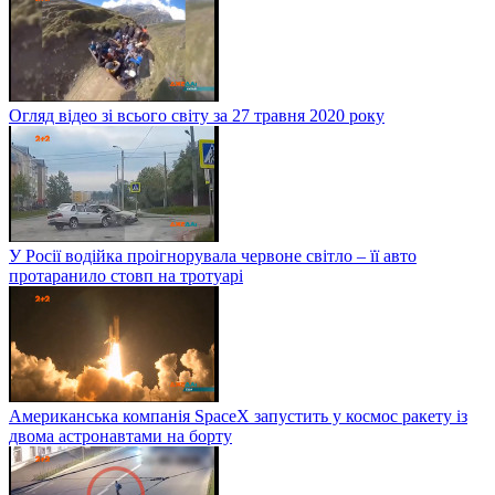
Огляд відео зі всього світу за 27 травня 2020 року
У Росії водійка проігнорувала червоне світло – її авто
протаранило стовп на тротуарі
Американська компанія SpaceX запустить у космос ракету із
двома астронавтами на борту