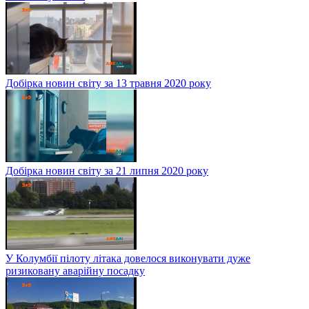
Добірка новин світу за 13 травня 2020 року
Добірка новин світу за 21 липня 2020 року
У Колумбії пілоту літака довелося виконувати дуже
ризиковану аварійну посадку