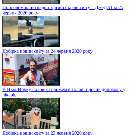
Приголомшливі кадри з різних країн світу – ДжеДАІ за 25
червня 2020 року
Добірка новин світу за 24 червня 2020 року
В Нью-Йорку чоловік із ножем в голові просив допомогу у
лікарів
Добірка новин світу за 23 червня 2020 року