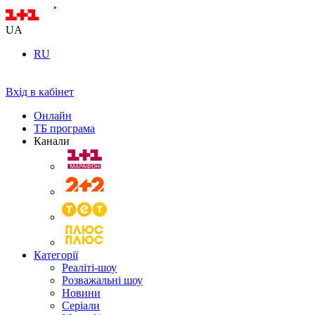
UA
RU
Вхід в кабінет
Онлайн
ТБ програма
Канали
Категорії
Реаліті-шоу
Розважальні шоу
Новини
Серіали