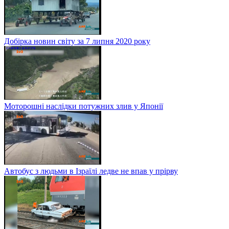
Добірка новин світу за 7 липня 2020 року
Моторошні наслідки потужних злив у Японії
Автобус з людьми в Ізраїлі ледве не впав у прірву