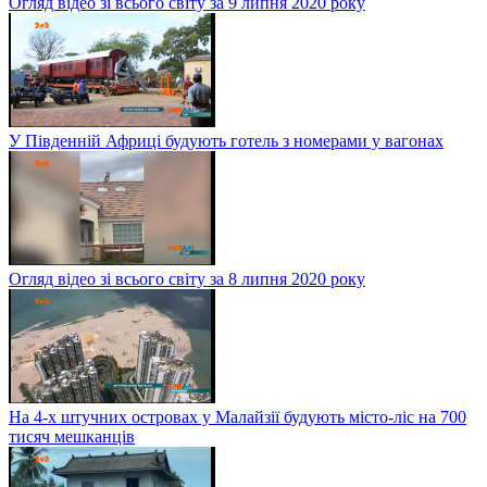
Огляд відео зі всього світу за 9 липня 2020 року
У Південній Африці будують готель з номерами у вагонах
Огляд відео зі всього світу за 8 липня 2020 року
На 4-х штучних островах у Малайзії будують місто-ліс на 700
тисяч мешканців