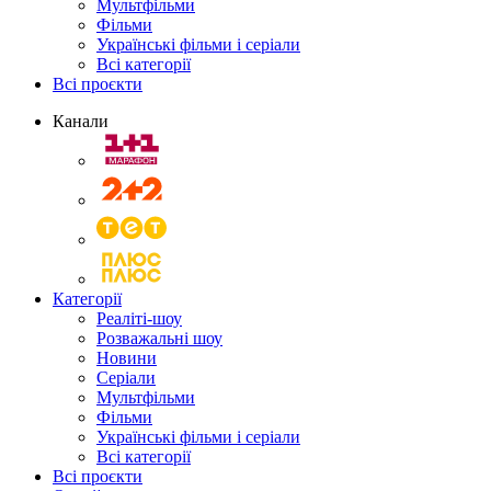
Мультфільми
Фільми
Українські фільми і серіали
Всі категорії
Всі проєкти
Канали
Категорії
Реаліті-шоу
Розважальні шоу
Новини
Серіали
Мультфільми
Фільми
Українські фільми і серіали
Всі категорії
Всі проєкти