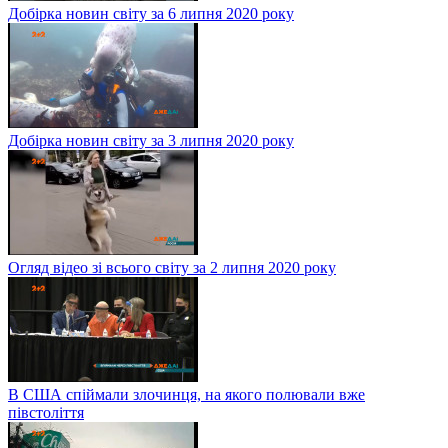
Добірка новин світу за 6 липня 2020 року
Добірка новин світу за 3 липня 2020 року
Огляд відео зі всього світу за 2 липня 2020 року
В США спіймали злочинця, на якого полювали вже
півстоліття