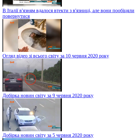
В Італії в'язням вдалося втекти з в'язниці, але вони пообіцяли
повернутися
Огляд відео зі всього світу за 10 червня 2020 року
Добірка новин світу за 9 червня 2020 року
Добірка новин світу за 5 червня 2020 року