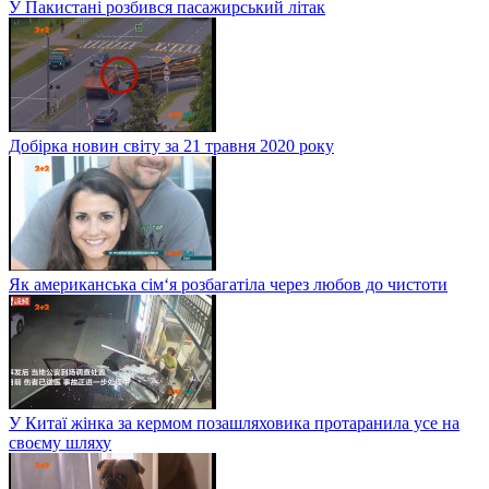
У Пакистані розбився пасажирський літак
Добірка новин світу за 21 травня 2020 року
Як американська сім‘я розбагатіла через любов до чистоти
У Китаї жінка за кермом позашляховика протаранила усе на
своєму шляху