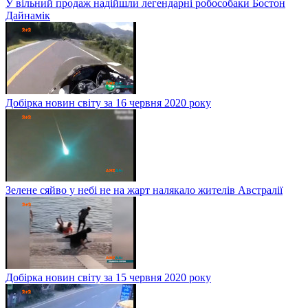
У вільний продаж надійшли легендарні робособаки Бостон
Дайнамік
Добірка новин світу за 16 червня 2020 року
Зелене сяйво у небі не на жарт налякало жителів Австралії
Добірка новин світу за 15 червня 2020 року