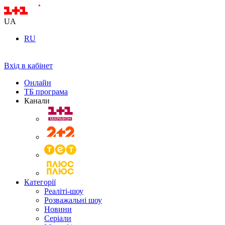
UA
RU
Вхід в кабінет
Онлайн
ТБ програма
Канали
Категорії
Реаліті-шоу
Розважальні шоу
Новини
Серіали