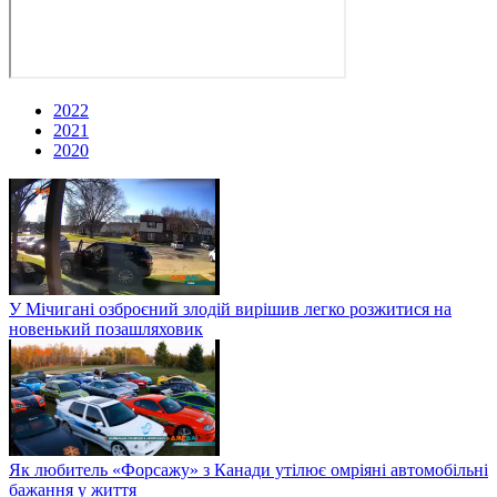
2022
2021
2020
У Мічигані озброєний злодій вирішив легко розжитися на
новенький позашляховик
Як любитель «Форсажу» з Канади утілює омріяні автомобільні
бажання у життя