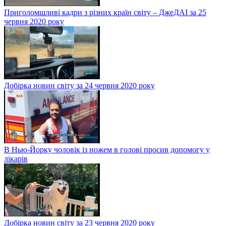
Приголомшливі кадри з різних країн світу – ДжеДАІ за 25
червня 2020 року
Добірка новин світу за 24 червня 2020 року
В Нью-Йорку чоловік із ножем в голові просив допомогу у
лікарів
Добірка новин світу за 23 червня 2020 року