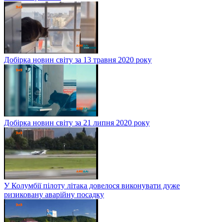
Добірка новин світу за 13 травня 2020 року
Добірка новин світу за 21 липня 2020 року
У Колумбії пілоту літака довелося виконувати дуже
ризиковану аварійну посадку