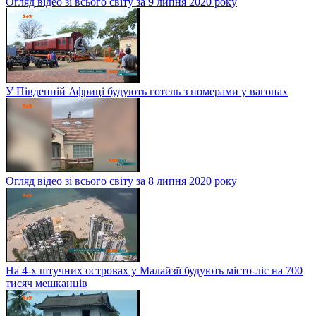
Огляд відео зі всього світу за 9 липня 2020 року
У Південній Африці будують готель з номерами у вагонах
Огляд відео зі всього світу за 8 липня 2020 року
На 4-х штучних островах у Малайзії будують місто-ліс на 700
тисяч мешканців