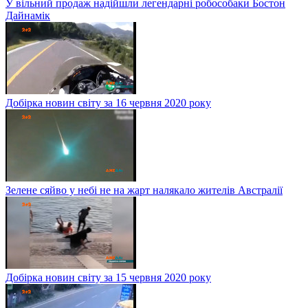
У вільний продаж надійшли легендарні робособаки Бостон
Дайнамік
Добірка новин світу за 16 червня 2020 року
Зелене сяйво у небі не на жарт налякало жителів Австралії
Добірка новин світу за 15 червня 2020 року