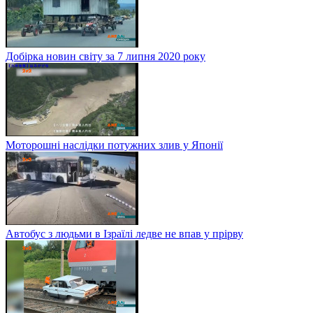
Добірка новин світу за 7 липня 2020 року
Моторошні наслідки потужних злив у Японії
Автобус з людьми в Ізраїлі ледве не впав у прірву