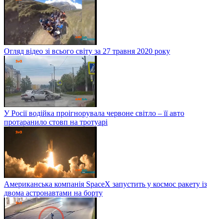
Огляд відео зі всього світу за 27 травня 2020 року
У Росії водійка проігнорувала червоне світло – її авто
протаранило стовп на тротуарі
Американська компанія SpaceX запустить у космос ракету із
двома астронавтами на борту