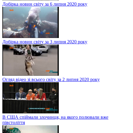
Добірка новин світу за 6 липня 2020 року
Добірка новин світу за 3 липня 2020 року
Огляд відео зі всього світу за 2 липня 2020 року
В США спіймали злочинця, на якого полювали вже
півстоліття