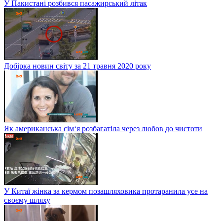
У Пакистані розбився пасажирський літак
Добірка новин світу за 21 травня 2020 року
Як американська сім‘я розбагатіла через любов до чистоти
У Китаї жінка за кермом позашляховика протаранила усе на
своєму шляху