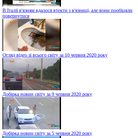
В Італії в'язням вдалося втекти з в'язниці, але вони пообіцяли
повернутися
Огляд відео зі всього світу за 10 червня 2020 року
Добірка новин світу за 9 червня 2020 року
Добірка новин світу за 5 червня 2020 року