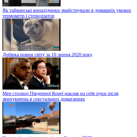
Як тайванські винахідники змайстрували в домашніх умовах
термометр і стерилізатор
Добірка новин світу за 10 липня 2020 року
Мер столиці Південної Кореї наклав на себе руки після
звинувачень в сексуальних домаганнях