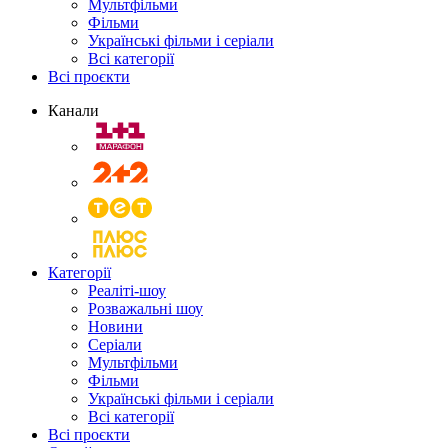
Мультфільми
Фільми
Українські фільми і серіали
Всі категорії
Всі проєкти
Канали
Категорії
Реаліті-шоу
Розважальні шоу
Новини
Серіали
Мультфільми
Фільми
Українські фільми і серіали
Всі категорії
Всі проєкти