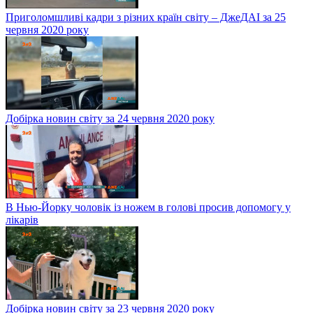
Приголомшливі кадри з різних країн світу – ДжеДАІ за 25
червня 2020 року
Добірка новин світу за 24 червня 2020 року
В Нью-Йорку чоловік із ножем в голові просив допомогу у
лікарів
Добірка новин світу за 23 червня 2020 року