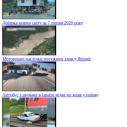
Добірка новин світу за 7 липня 2020 року
Моторошні наслідки потужних злив у Японії
Автобус з людьми в Ізраїлі ледве не впав у прірву