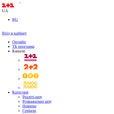
UA
RU
Вхід в кабінет
Онлайн
ТБ програма
Канали
Категорії
Реаліті-шоу
Розважальні шоу
Новини
Серіали