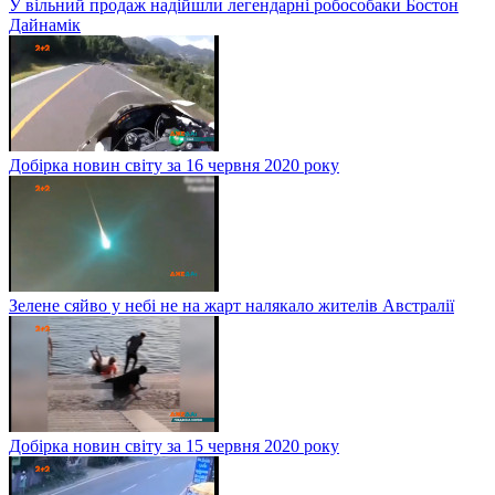
У вільний продаж надійшли легендарні робособаки Бостон
Дайнамік
Добірка новин світу за 16 червня 2020 року
Зелене сяйво у небі не на жарт налякало жителів Австралії
Добірка новин світу за 15 червня 2020 року