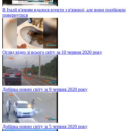
В Італії в'язням вдалося втекти з в'язниці, але вони пообіцяли
повернутися
Огляд відео зі всього світу за 10 червня 2020 року
Добірка новин світу за 9 червня 2020 року
Добірка новин світу за 5 червня 2020 року