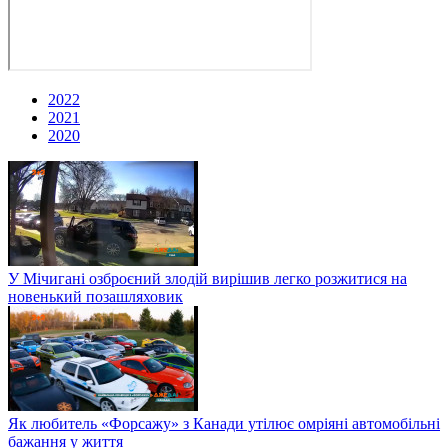
2022
2021
2020
У Мічигані озброєний злодій вирішив легко розжитися на
новенький позашляховик
Як любитель «Форсажу» з Канади утілює омріяні автомобільні
бажання у життя