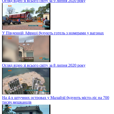
Огляд відео зі всього світу за 9 липня 2020 року
У Південній Африці будують готель з номерами у вагонах
Огляд відео зі всього світу за 8 липня 2020 року
На 4-х штучних островах у Малайзії будують місто-ліс на 700
тисяч мешканців