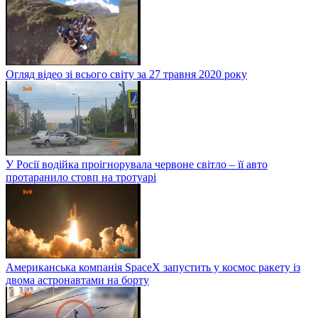
Огляд відео зі всього світу за 27 травня 2020 року
У Росії водійка проігнорувала червоне світло – її авто
протаранило стовп на тротуарі
Американська компанія SpaceX запустить у космос ракету із
двома астронавтами на борту