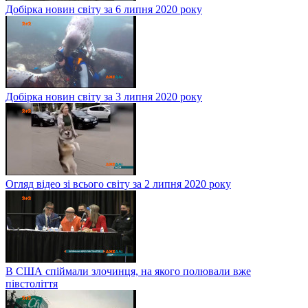
Добірка новин світу за 6 липня 2020 року
Добірка новин світу за 3 липня 2020 року
Огляд відео зі всього світу за 2 липня 2020 року
В США спіймали злочинця, на якого полювали вже
півстоліття