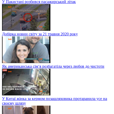
У Пакистані розбився пасажирський літак
Добірка новин світу за 21 травня 2020 року
Як американська сім‘я розбагатіла через любов до чистоти
У Китаї жінка за кермом позашляховика протаранила усе на
своєму шляху