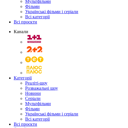
Мультфільми
Фільми
Українські фільми і серіали
Всі категорії
Всі проєкти
Канали
Категорії
Реаліті-шоу
Розважальні шоу
Новини
Серіали
Мультфільми
Фільми
Українські фільми і серіали
Всі категорії
Всі проєкти