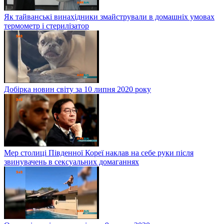
Як тайванські винахідники змайстрували в домашніх умовах
термометр і стерилізатор
Добірка новин світу за 10 липня 2020 року
Мер столиці Південної Кореї наклав на себе руки після
звинувачень в сексуальних домаганнях