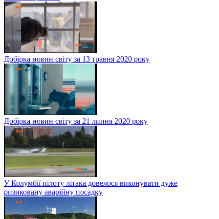
Добірка новин світу за 13 травня 2020 року
Добірка новин світу за 21 липня 2020 року
У Колумбії пілоту літака довелося виконувати дуже
ризиковану аварійну посадку