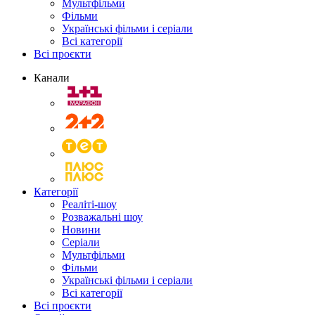
Мультфільми
Фільми
Українські фільми і серіали
Всі категорії
Всі проєкти
Канали
Категорії
Реаліті-шоу
Розважальні шоу
Новини
Серіали
Мультфільми
Фільми
Українські фільми і серіали
Всі категорії
Всі проєкти