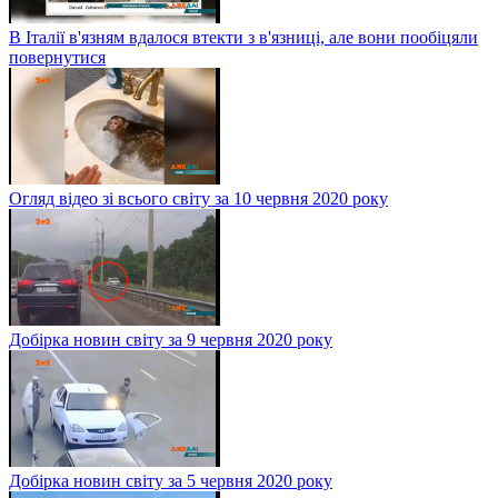
В Італії в'язням вдалося втекти з в'язниці, але вони пообіцяли
повернутися
Огляд відео зі всього світу за 10 червня 2020 року
Добірка новин світу за 9 червня 2020 року
Добірка новин світу за 5 червня 2020 року