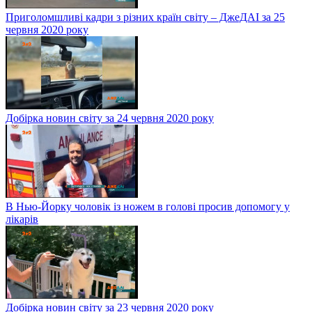
Приголомшливі кадри з різних країн світу – ДжеДАІ за 25
червня 2020 року
Добірка новин світу за 24 червня 2020 року
В Нью-Йорку чоловік із ножем в голові просив допомогу у
лікарів
Добірка новин світу за 23 червня 2020 року