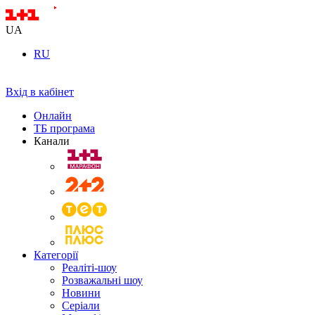
UA
RU
Вхід в кабінет
Онлайн
ТБ програма
Канали
Категорії
Реаліті-шоу
Розважальні шоу
Новини
Серіали