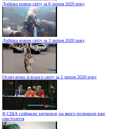
Добірка новин світу за 6 липня 2020 року
Добірка новин світу за 3 липня 2020 року
Огляд відео зі всього світу за 2 липня 2020 року
В США спіймали злочинця, на якого полювали вже
півстоліття