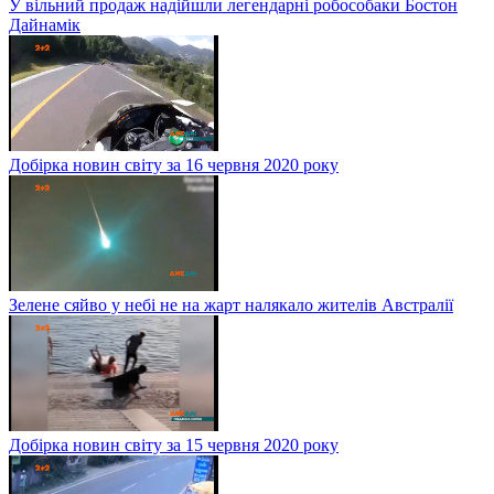
У вільний продаж надійшли легендарні робособаки Бостон
Дайнамік
Добірка новин світу за 16 червня 2020 року
Зелене сяйво у небі не на жарт налякало жителів Австралії
Добірка новин світу за 15 червня 2020 року