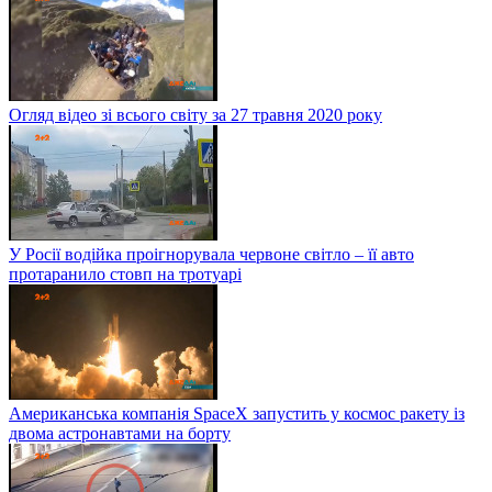
Огляд відео зі всього світу за 27 травня 2020 року
У Росії водійка проігнорувала червоне світло – її авто
протаранило стовп на тротуарі
Американська компанія SpaceX запустить у космос ракету із
двома астронавтами на борту