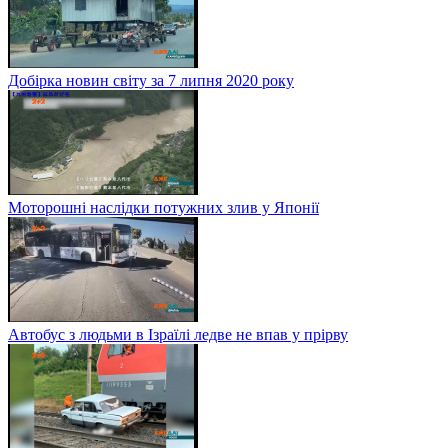
Добірка новин світу за 7 липня 2020 року
Моторошні наслідки потужних злив у Японії
Автобус з людьми в Ізраїлі ледве не впав у прірву