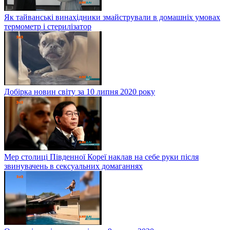
Як тайванські винахідники змайстрували в домашніх умовах
термометр і стерилізатор
Добірка новин світу за 10 липня 2020 року
Мер столиці Південної Кореї наклав на себе руки після
звинувачень в сексуальних домаганнях