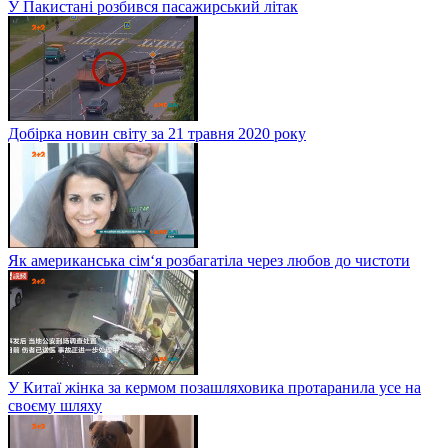
У Пакистані розбився пасажирський літак
Добірка новин світу за 21 травня 2020 року
Як американська сім‘я розбагатіла через любов до чистоти
У Китаї жінка за кермом позашляховика протаранила усе на
своєму шляху