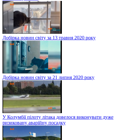
Добірка новин світу за 13 травня 2020 року
Добірка новин світу за 21 липня 2020 року
У Колумбії пілоту літака довелося виконувати дуже
ризиковану аварійну посадку