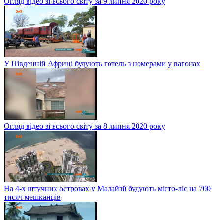
Огляд відео зі всього світу за 9 липня 2020 року
У Південній Африці будують готель з номерами у вагонах
Огляд відео зі всього світу за 8 липня 2020 року
На 4-х штучних островах у Малайзії будують місто-ліс на 700
тисяч мешканців