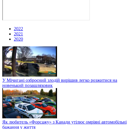
2022
2021
2020
У Мічигані озброєний злодій вирішив легко розжитися на
новенький позашляховик
Як любитель «Форсажу» з Канади утілює омріяні автомобільні
бажання у життя