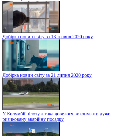
Добірка новин світу за 13 травня 2020 року
Добірка новин світу за 21 липня 2020 року
У Колумбії пілоту літака довелося виконувати дуже
ризиковану аварійну посадку