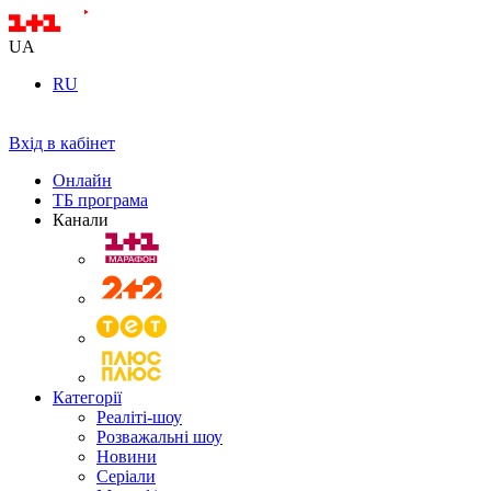
UA
RU
Вхід в кабінет
Онлайн
ТБ програма
Канали
Категорії
Реаліті-шоу
Розважальні шоу
Новини
Серіали