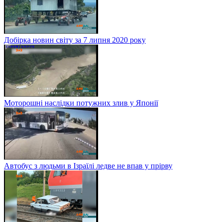
Добірка новин світу за 7 липня 2020 року
Моторошні наслідки потужних злив у Японії
Автобус з людьми в Ізраїлі ледве не впав у прірву