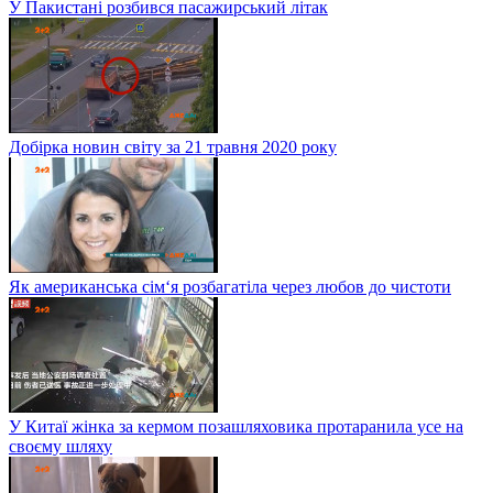
У Пакистані розбився пасажирський літак
Добірка новин світу за 21 травня 2020 року
Як американська сім‘я розбагатіла через любов до чистоти
У Китаї жінка за кермом позашляховика протаранила усе на
своєму шляху