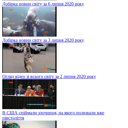
Добірка новин світу за 6 липня 2020 року
Добірка новин світу за 3 липня 2020 року
Огляд відео зі всього світу за 2 липня 2020 року
В США спіймали злочинця, на якого полювали вже
півстоліття