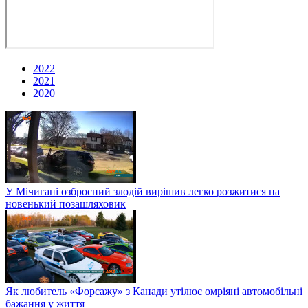
2022
2021
2020
У Мічигані озброєний злодій вирішив легко розжитися на
новенький позашляховик
Як любитель «Форсажу» з Канади утілює омріяні автомобільні
бажання у життя