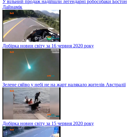
У вільний продаж надійшли легендарні робособаки Бостон
Дайнамік
Добірка новин світу за 16 червня 2020 року
Зелене сяйво у небі не на жарт налякало жителів Австралії
Добірка новин світу за 15 червня 2020 року