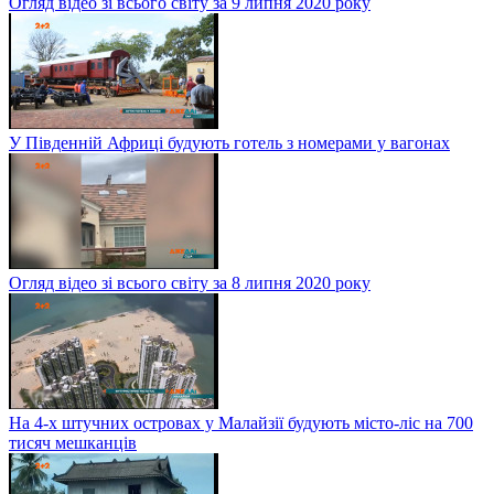
Огляд відео зі всього світу за 9 липня 2020 року
У Південній Африці будують готель з номерами у вагонах
Огляд відео зі всього світу за 8 липня 2020 року
На 4-х штучних островах у Малайзії будують місто-ліс на 700
тисяч мешканців