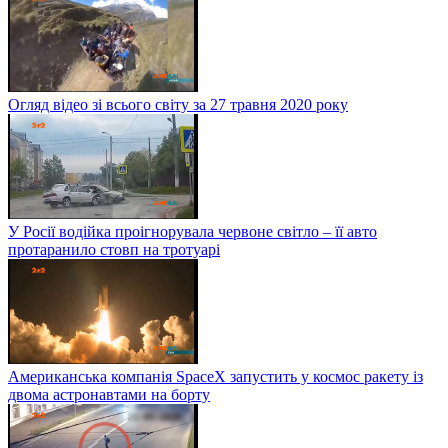
Огляд відео зі всього світу за 27 травня 2020 року
У Росії водійка проігнорувала червоне світло – її авто
протаранило стовп на тротуарі
Американська компанія SpaceX запустить у космос ракету із
двома астронавтами на борту