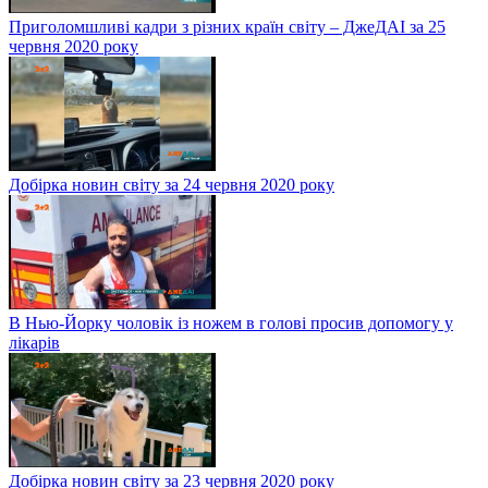
Приголомшливі кадри з різних країн світу – ДжеДАІ за 25
червня 2020 року
Добірка новин світу за 24 червня 2020 року
В Нью-Йорку чоловік із ножем в голові просив допомогу у
лікарів
Добірка новин світу за 23 червня 2020 року