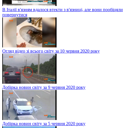
В Італії в'язням вдалося втекти з в'язниці, але вони пообіцяли
повернутися
Огляд відео зі всього світу за 10 червня 2020 року
Добірка новин світу за 9 червня 2020 року
Добірка новин світу за 5 червня 2020 року