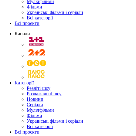
Мультфільми
Фільми
Українські фільми і серіали
Всі категорії
Всі проєкти
Канали
Категорії
Реаліті-шоу
Розважальні шоу
Новини
Серіали
Мультфільми
Фільми
Українські фільми і серіали
Всі категорії
Всі проєкти