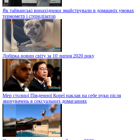
Як тайванські винахідники змайстрували в домашніх умовах
термометр і стерилізатор
Добірка новин світу за 10 липня 2020 року
Мер столиці Південної Кореї наклав на себе руки після
звинувачень в сексуальних домаганнях