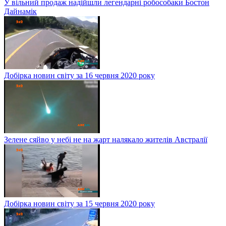
У вільний продаж надійшли легендарні робособаки Бостон
Дайнамік
Добірка новин світу за 16 червня 2020 року
Зелене сяйво у небі не на жарт налякало жителів Австралії
Добірка новин світу за 15 червня 2020 року