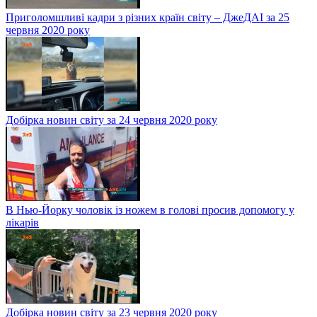
Приголомшливі кадри з різних країн світу – ДжеДАІ за 25
червня 2020 року
Добірка новин світу за 24 червня 2020 року
В Нью-Йорку чоловік із ножем в голові просив допомогу у
лікарів
Добірка новин світу за 23 червня 2020 року