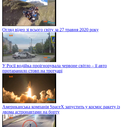
Огляд відео зі всього світу за 27 травня 2020 року
У Росії водійка проігнорувала червоне світло – її авто
протаранило стовп на тротуарі
Американська компанія SpaceX запустить у космос ракету із
двома астронавтами на борту