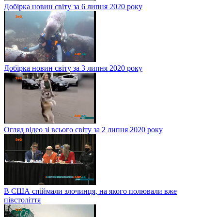
Добірка новин світу за 6 липня 2020 року
Добірка новин світу за 3 липня 2020 року
Огляд відео зі всього світу за 2 липня 2020 року
В США спіймали злочинця, на якого полювали вже
півстоліття