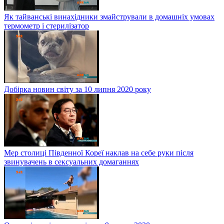
Як тайванські винахідники змайстрували в домашніх умовах
термометр і стерилізатор
Добірка новин світу за 10 липня 2020 року
Мер столиці Південної Кореї наклав на себе руки після
звинувачень в сексуальних домаганнях