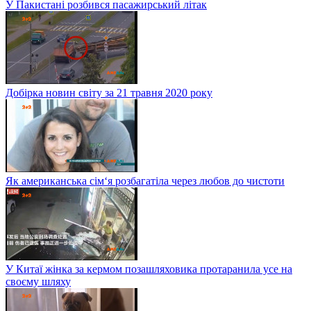
У Пакистані розбився пасажирський літак
Добірка новин світу за 21 травня 2020 року
Як американська сім‘я розбагатіла через любов до чистоти
У Китаї жінка за кермом позашляховика протаранила усе на
своєму шляху