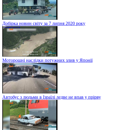
Добірка новин світу за 7 липня 2020 року
Моторошні наслідки потужних злив у Японії
Автобус з людьми в Ізраїлі ледве не впав у прірву