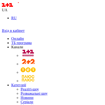
UA
RU
Вхід в кабінет
Онлайн
ТБ програма
Канали
Категорії
Реаліті-шоу
Розважальні шоу
Новини
Серіали