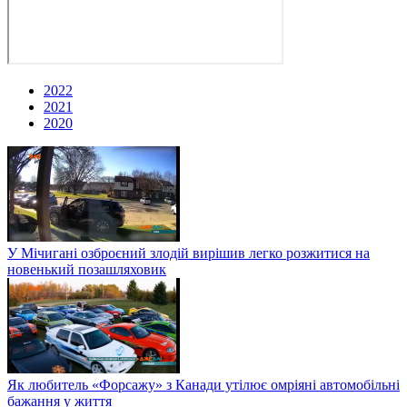
2022
2021
2020
У Мічигані озброєний злодій вирішив легко розжитися на
новенький позашляховик
Як любитель «Форсажу» з Канади утілює омріяні автомобільні
бажання у життя