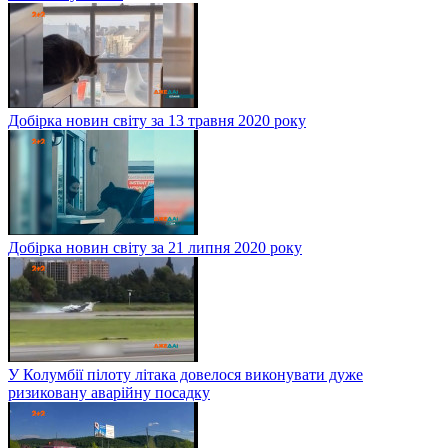
Добірка новин світу за 13 травня 2020 року
Добірка новин світу за 21 липня 2020 року
У Колумбії пілоту літака довелося виконувати дуже
ризиковану аварійну посадку