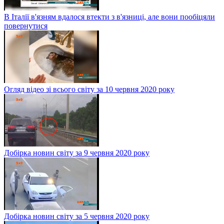
В Італії в'язням вдалося втекти з в'язниці, але вони пообіцяли
повернутися
Огляд відео зі всього світу за 10 червня 2020 року
Добірка новин світу за 9 червня 2020 року
Добірка новин світу за 5 червня 2020 року