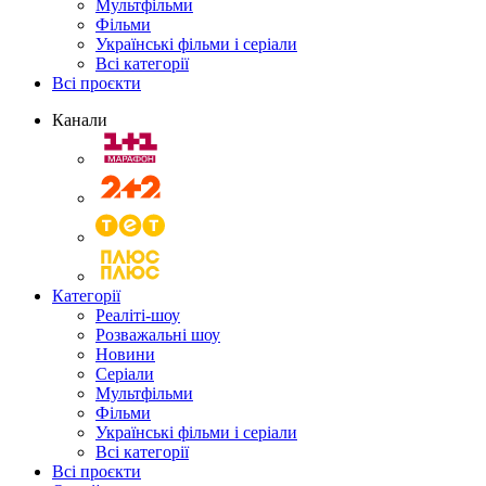
Мультфільми
Фільми
Українські фільми і серіали
Всі категорії
Всі проєкти
Канали
Категорії
Реаліті-шоу
Розважальні шоу
Новини
Серіали
Мультфільми
Фільми
Українські фільми і серіали
Всі категорії
Всі проєкти