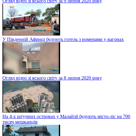
Огляд відео зі всього світу за 9 липня 2020 року
У Південній Африці будують готель з номерами у вагонах
Огляд відео зі всього світу за 8 липня 2020 року
На 4-х штучних островах у Малайзії будують місто-ліс на 700
тисяч мешканців