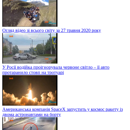
Огляд відео зі всього світу за 27 травня 2020 року
У Росії водійка проігнорувала червоне світло – її авто
протаранило стовп на тротуарі
Американська компанія SpaceX запустить у космос ракету із
двома астронавтами на борту