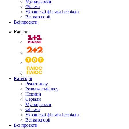
Мультфільми
Фільми
Українські фільми і серіали
Всі категорії
Всі проєкти
Канали
Категорії
Реаліті-шоу
Розважальні шоу
Новини
Серіали
Мультфільми
Фільми
Українські фільми і серіали
Всі категорії
Всі проєкти