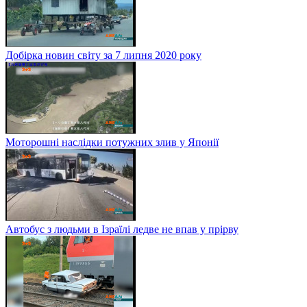
Добірка новин світу за 7 липня 2020 року
Моторошні наслідки потужних злив у Японії
Автобус з людьми в Ізраїлі ледве не впав у прірву