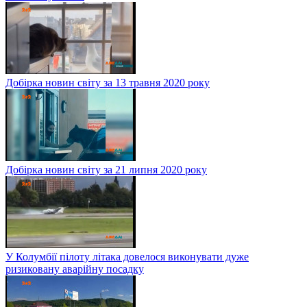
Добірка новин світу за 13 травня 2020 року
Добірка новин світу за 21 липня 2020 року
У Колумбії пілоту літака довелося виконувати дуже
ризиковану аварійну посадку