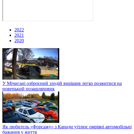
2022
2021
2020
У Мічигані озброєний злодій вирішив легко розжитися на
новенький позашляховик
Як любитель «Форсажу» з Канади утілює омріяні автомобільні
бажання у життя