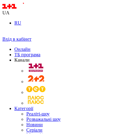
UA
RU
Вхід в кабінет
Онлайн
ТБ програма
Канали
Категорії
Реаліті-шоу
Розважальні шоу
Новини
Серіали