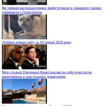
Як тайванські винахідники змайстрували в домашніх умовах
термометр і стерилізатор
Добірка новин світу за 10 липня 2020 року
Мер столиці Південної Кореї наклав на себе руки після
звинувачень в сексуальних домаганнях