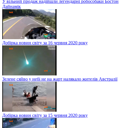
У вільний продаж надійшли легендарні робособаки Бостон
Дайнамік
Добірка новин світу за 16 червня 2020 року
Зелене сяйво у небі не на жарт налякало жителів Австралії
Добірка новин світу за 15 червня 2020 року