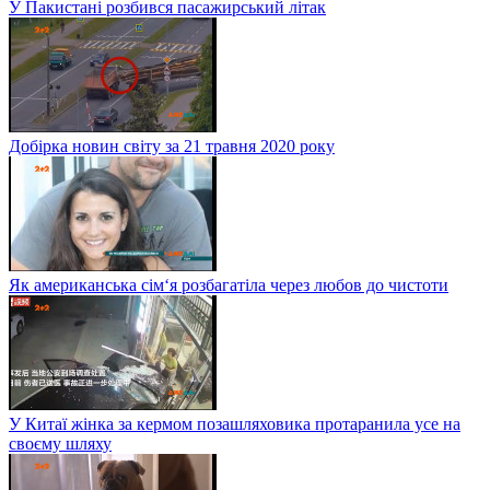
У Пакистані розбився пасажирський літак
Добірка новин світу за 21 травня 2020 року
Як американська сім‘я розбагатіла через любов до чистоти
У Китаї жінка за кермом позашляховика протаранила усе на
своєму шляху