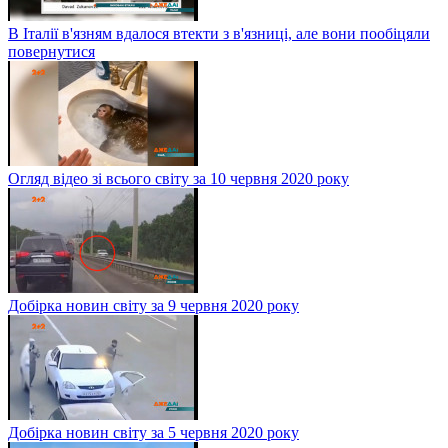
В Італії в'язням вдалося втекти з в'язниці, але вони пообіцяли
повернутися
Огляд відео зі всього світу за 10 червня 2020 року
Добірка новин світу за 9 червня 2020 року
Добірка новин світу за 5 червня 2020 року