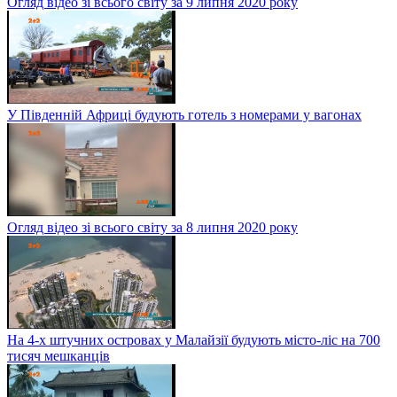
Огляд відео зі всього світу за 9 липня 2020 року
У Південній Африці будують готель з номерами у вагонах
Огляд відео зі всього світу за 8 липня 2020 року
На 4-х штучних островах у Малайзії будують місто-ліс на 700
тисяч мешканців