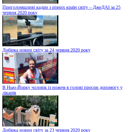
Приголомшливі кадри з різних країн світу – ДжеДАІ за 25
червня 2020 року
Добірка новин світу за 24 червня 2020 року
В Нью-Йорку чоловік із ножем в голові просив допомогу у
лікарів
Добірка новин світу за 23 червня 2020 року