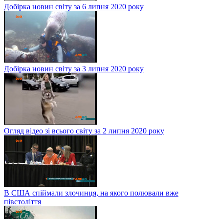
Добірка новин світу за 6 липня 2020 року
Добірка новин світу за 3 липня 2020 року
Огляд відео зі всього світу за 2 липня 2020 року
В США спіймали злочинця, на якого полювали вже
півстоліття