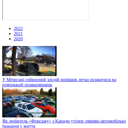
2022
2021
2020
У Мічигані озброєний злодій вирішив легко розжитися на
новенький позашляховик
Як любитель «Форсажу» з Канади утілює омріяні автомобільні
бажання у життя