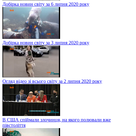
Добірка новин світу за 6 липня 2020 року
Добірка новин світу за 3 липня 2020 року
Огляд відео зі всього світу за 2 липня 2020 року
В США спіймали злочинця, на якого полювали вже
півстоліття