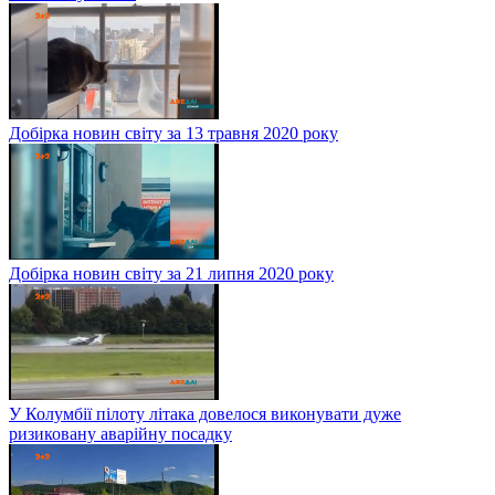
Добірка новин світу за 13 травня 2020 року
Добірка новин світу за 21 липня 2020 року
У Колумбії пілоту літака довелося виконувати дуже
ризиковану аварійну посадку