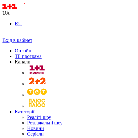
UA
RU
Вхід в кабінет
Онлайн
ТБ програма
Канали
Категорії
Реаліті-шоу
Розважальні шоу
Новини
Серіали