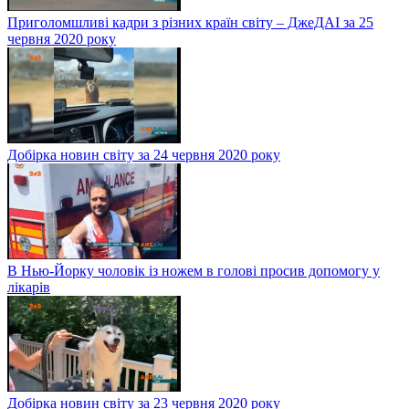
Приголомшливі кадри з різних країн світу – ДжеДАІ за 25
червня 2020 року
Добірка новин світу за 24 червня 2020 року
В Нью-Йорку чоловік із ножем в голові просив допомогу у
лікарів
Добірка новин світу за 23 червня 2020 року