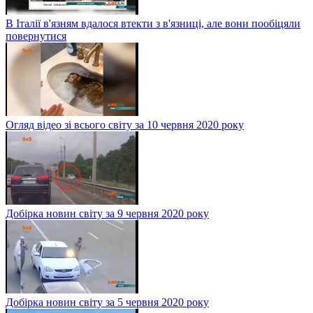
В Італії в'язням вдалося втекти з в'язниці, але вони пообіцяли
повернутися
Огляд відео зі всього світу за 10 червня 2020 року
Добірка новин світу за 9 червня 2020 року
Добірка новин світу за 5 червня 2020 року