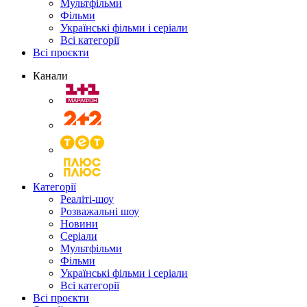
Мультфільми
Фільми
Українські фільми і серіали
Всі категорії
Всі проєкти
Канали
Категорії
Реаліті-шоу
Розважальні шоу
Новини
Серіали
Мультфільми
Фільми
Українські фільми і серіали
Всі категорії
Всі проєкти