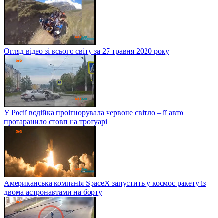
Огляд відео зі всього світу за 27 травня 2020 року
У Росії водійка проігнорувала червоне світло – її авто
протаранило стовп на тротуарі
Американська компанія SpaceX запустить у космос ракету із
двома астронавтами на борту