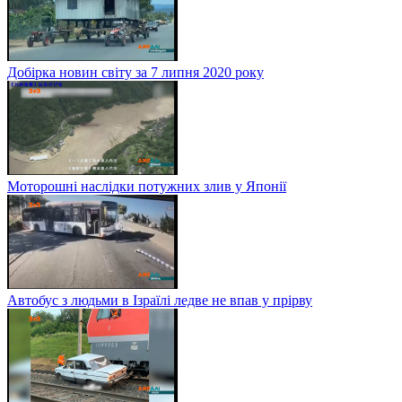
Добірка новин світу за 7 липня 2020 року
Моторошні наслідки потужних злив у Японії
Автобус з людьми в Ізраїлі ледве не впав у прірву