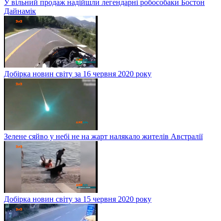
У вільний продаж надійшли легендарні робособаки Бостон
Дайнамік
Добірка новин світу за 16 червня 2020 року
Зелене сяйво у небі не на жарт налякало жителів Австралії
Добірка новин світу за 15 червня 2020 року