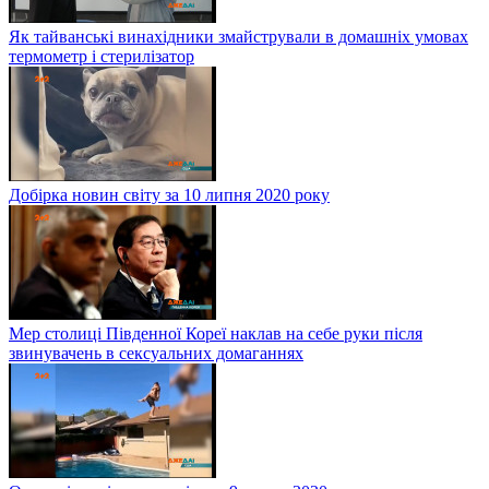
Як тайванські винахідники змайстрували в домашніх умовах
термометр і стерилізатор
Добірка новин світу за 10 липня 2020 року
Мер столиці Південної Кореї наклав на себе руки після
звинувачень в сексуальних домаганнях