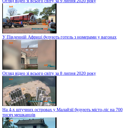
Огляд відео зі всього світу за 9 липня 2020 року
У Південній Африці будують готель з номерами у вагонах
Огляд відео зі всього світу за 8 липня 2020 року
На 4-х штучних островах у Малайзії будують місто-ліс на 700
тисяч мешканців