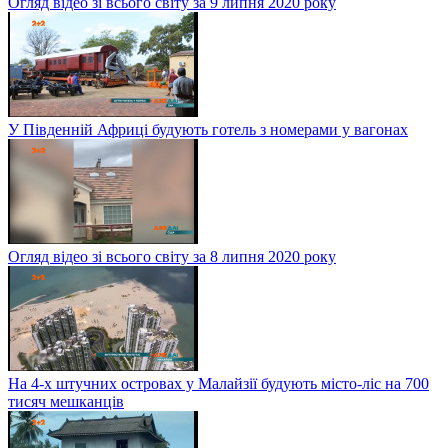
Огляд відео зі всього світу за 9 липня 2020 року
У Південній Африці будують готель з номерами у вагонах
Огляд відео зі всього світу за 8 липня 2020 року
На 4-х штучних островах у Малайзії будують місто-ліс на 700
тисяч мешканців