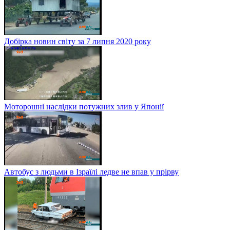
Добірка новин світу за 7 липня 2020 року
Моторошні наслідки потужних злив у Японії
Автобус з людьми в Ізраїлі ледве не впав у прірву