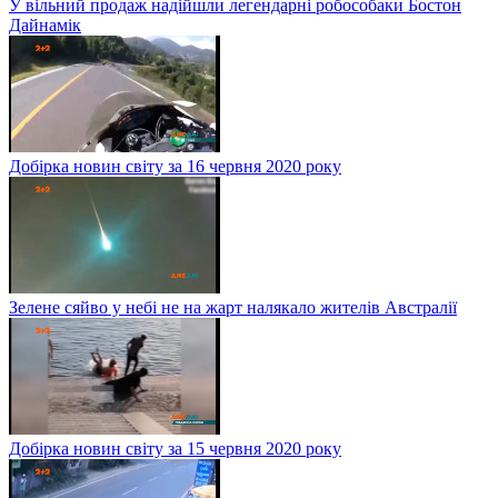
У вільний продаж надійшли легендарні робособаки Бостон
Дайнамік
Добірка новин світу за 16 червня 2020 року
Зелене сяйво у небі не на жарт налякало жителів Австралії
Добірка новин світу за 15 червня 2020 року