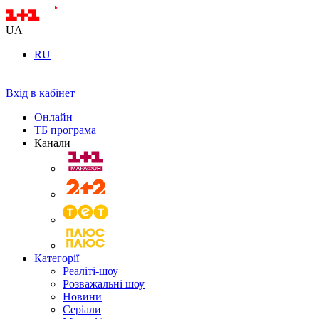
UA
RU
Вхід в кабінет
Онлайн
ТБ програма
Канали
Категорії
Реаліті-шоу
Розважальні шоу
Новини
Серіали