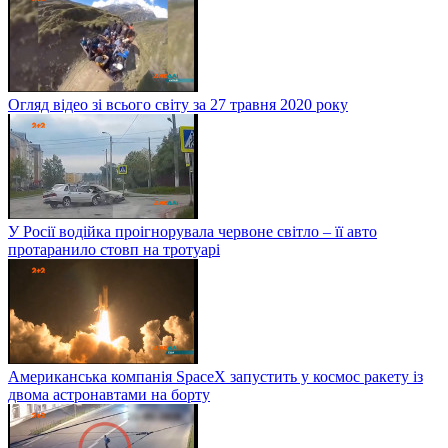
Огляд відео зі всього світу за 27 травня 2020 року
У Росії водійка проігнорувала червоне світло – її авто
протаранило стовп на тротуарі
Американська компанія SpaceX запустить у космос ракету із
двома астронавтами на борту