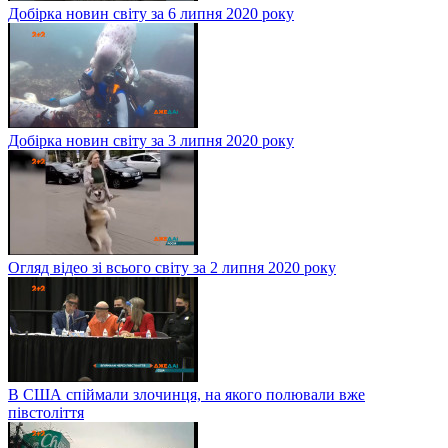
Добірка новин світу за 6 липня 2020 року
Добірка новин світу за 3 липня 2020 року
Огляд відео зі всього світу за 2 липня 2020 року
В США спіймали злочинця, на якого полювали вже
півстоліття