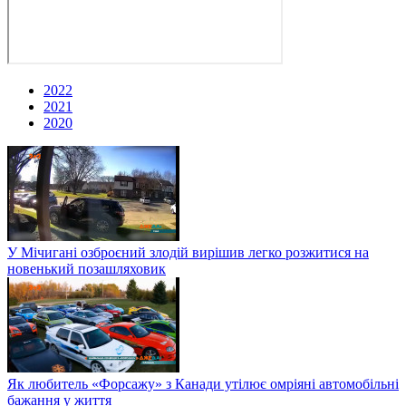
2022
2021
2020
У Мічигані озброєний злодій вирішив легко розжитися на
новенький позашляховик
Як любитель «Форсажу» з Канади утілює омріяні автомобільні
бажання у життя