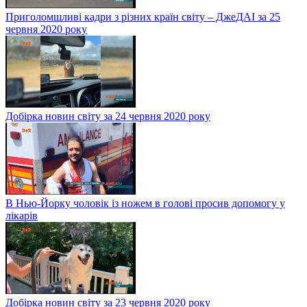
Приголомшливі кадри з різних країн світу – ДжеДАІ за 25
червня 2020 року
Добірка новин світу за 24 червня 2020 року
В Нью-Йорку чоловік із ножем в голові просив допомогу у
лікарів
Добірка новин світу за 23 червня 2020 року