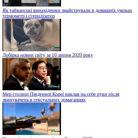
Як тайванські винахідники змайстрували в домашніх умовах
термометр і стерилізатор
Добірка новин світу за 10 липня 2020 року
Мер столиці Південної Кореї наклав на себе руки після
звинувачень в сексуальних домаганнях