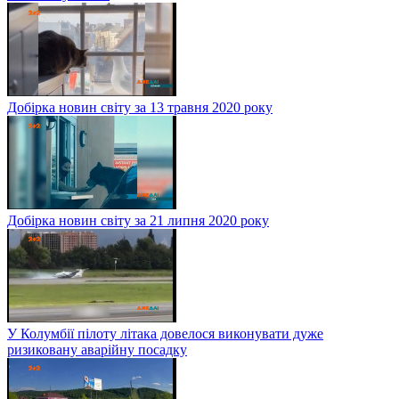
Добірка новин світу за 13 травня 2020 року
Добірка новин світу за 21 липня 2020 року
У Колумбії пілоту літака довелося виконувати дуже
ризиковану аварійну посадку