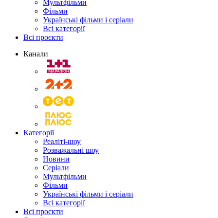
Мультфільми
Фільми
Українські фільми і серіали
Всі категорії
Всі проєкти
Канали
Категорії
Реаліті-шоу
Розважальні шоу
Новини
Серіали
Мультфільми
Фільми
Українські фільми і серіали
Всі категорії
Всі проєкти