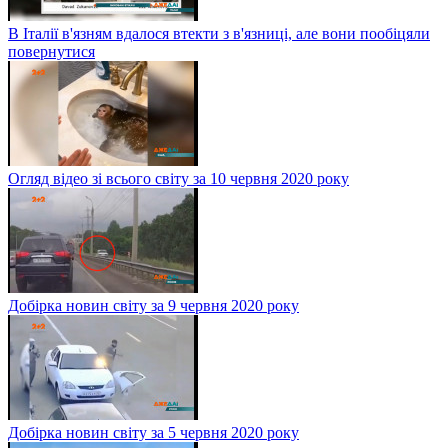
В Італії в'язням вдалося втекти з в'язниці, але вони пообіцяли
повернутися
Огляд відео зі всього світу за 10 червня 2020 року
Добірка новин світу за 9 червня 2020 року
Добірка новин світу за 5 червня 2020 року