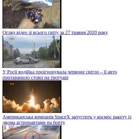
Огляд відео зі всього світу за 27 травня 2020 року
У Росії водійка проігнорувала червоне світло – її авто
протаранило стовп на тротуарі
Американська компанія SpaceX запустить у космос ракету із
двома астронавтами на борту