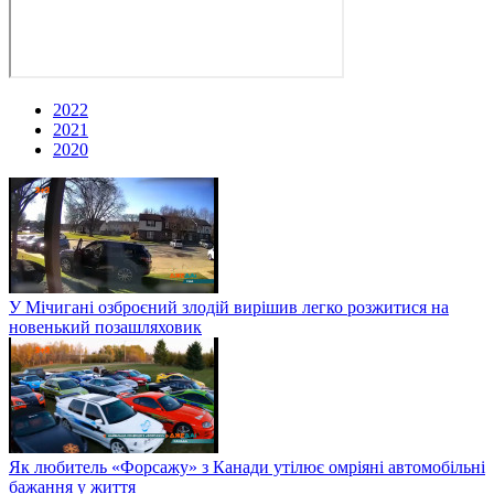
2022
2021
2020
У Мічигані озброєний злодій вирішив легко розжитися на
новенький позашляховик
Як любитель «Форсажу» з Канади утілює омріяні автомобільні
бажання у життя