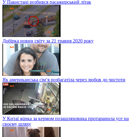
У Пакистані розбився пасажирський літак
Добірка новин світу за 21 травня 2020 року
Як американська сім‘я розбагатіла через любов до чистоти
У Китаї жінка за кермом позашляховика протаранила усе на
своєму шляху