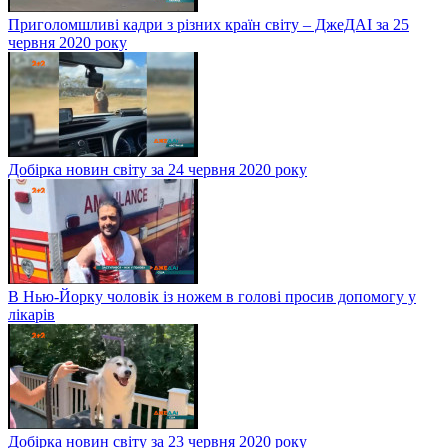
Приголомшливі кадри з різних країн світу – ДжеДАІ за 25
червня 2020 року
Добірка новин світу за 24 червня 2020 року
В Нью-Йорку чоловік із ножем в голові просив допомогу у
лікарів
Добірка новин світу за 23 червня 2020 року