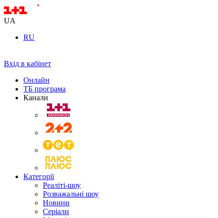
UA
RU
Вхід в кабінет
Онлайн
ТБ програма
Канали
Категорії
Реаліті-шоу
Розважальні шоу
Новини
Серіали