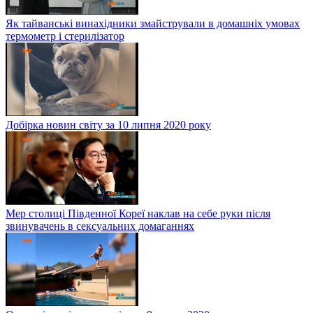
Як тайванські винахідники змайстрували в домашніх умовах
термометр і стерилізатор
Добірка новин світу за 10 липня 2020 року
Мер столиці Південної Кореї наклав на себе руки після
звинувачень в сексуальних домаганнях