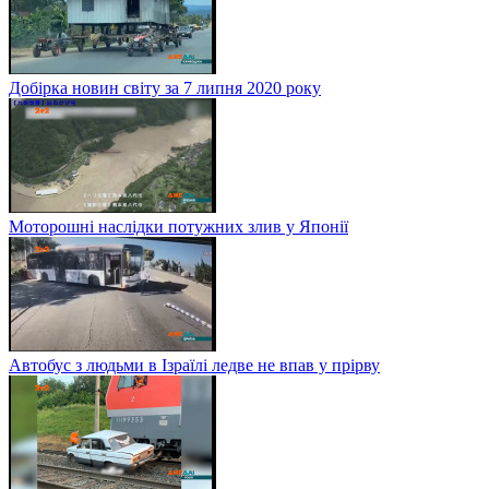
Добірка новин світу за 7 липня 2020 року
Моторошні наслідки потужних злив у Японії
Автобус з людьми в Ізраїлі ледве не впав у прірву