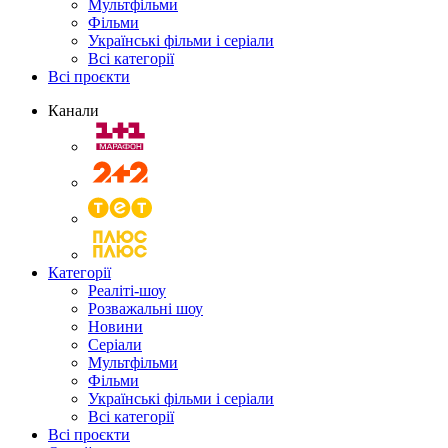
Мультфільми
Фільми
Українські фільми і серіали
Всі категорії
Всі проєкти
Канали
Категорії
Реаліті-шоу
Розважальні шоу
Новини
Серіали
Мультфільми
Фільми
Українські фільми і серіали
Всі категорії
Всі проєкти