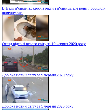
В Італії в'язням вдалося втекти з в'язниці, але вони пообіцяли
повернутися
Огляд відео зі всього світу за 10 червня 2020 року
Добірка новин світу за 9 червня 2020 року
Добірка новин світу за 5 червня 2020 року