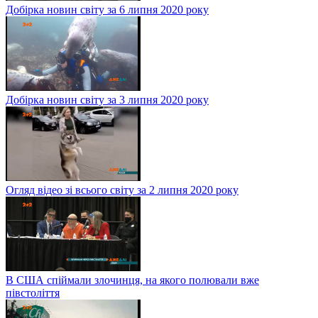
Добірка новин світу за 6 липня 2020 року
Добірка новин світу за 3 липня 2020 року
Огляд відео зі всього світу за 2 липня 2020 року
В США спіймали злочинця, на якого полювали вже
півстоліття