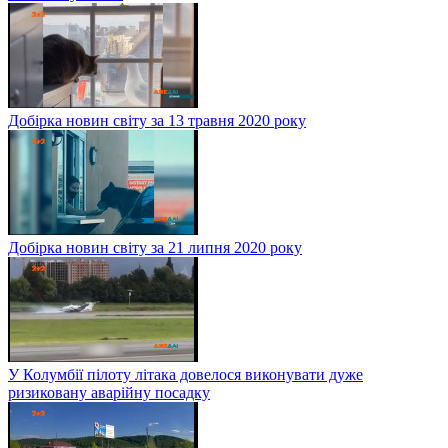
Добірка новин світу за 13 травня 2020 року
Добірка новин світу за 21 липня 2020 року
У Колумбії пілоту літака довелося виконувати дуже
ризиковану аварійну посадку