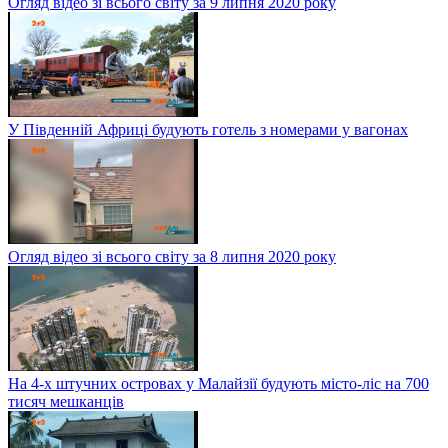
Огляд відео зі всього світу за 9 липня 2020 року
У Південній Африці будують готель з номерами у вагонах
Огляд відео зі всього світу за 8 липня 2020 року
На 4-х штучних островах у Малайзії будують місто-ліс на 700
тисяч мешканців