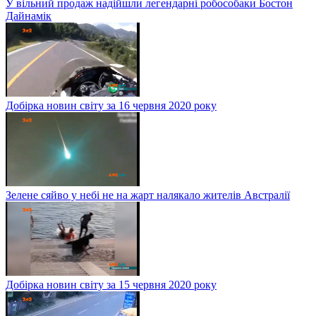
У вільний продаж надійшли легендарні робособаки Бостон
Дайнамік
Добірка новин світу за 16 червня 2020 року
Зелене сяйво у небі не на жарт налякало жителів Австралії
Добірка новин світу за 15 червня 2020 року