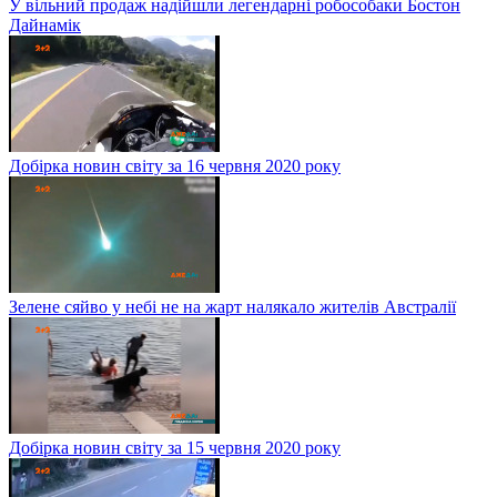
У вільний продаж надійшли легендарні робособаки Бостон
Дайнамік
Добірка новин світу за 16 червня 2020 року
Зелене сяйво у небі не на жарт налякало жителів Австралії
Добірка новин світу за 15 червня 2020 року