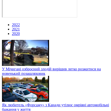
2022
2021
2020
У Мічигані озброєний злодій вирішив легко розжитися на
новенький позашляховик
Як любитель «Форсажу» з Канади утілює омріяні автомобільні
бажання у життя