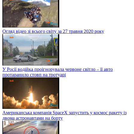
Огляд відео зі всього світу за 27 травня 2020 року
У Росії водійка проігнорувала червоне світло – її авто
протаранило стовп на тротуарі
Американська компанія SpaceX запустить у космос ракету із
двома астронавтами на борту