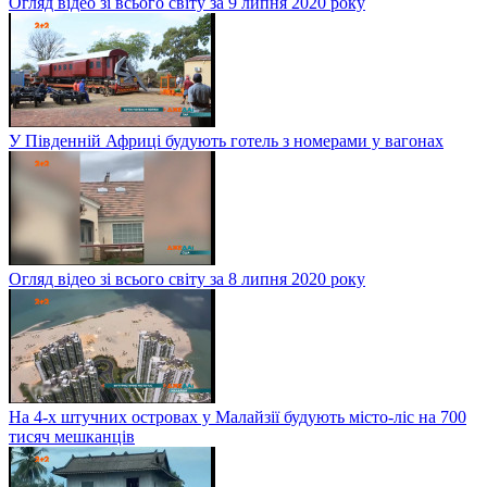
Огляд відео зі всього світу за 9 липня 2020 року
У Південній Африці будують готель з номерами у вагонах
Огляд відео зі всього світу за 8 липня 2020 року
На 4-х штучних островах у Малайзії будують місто-ліс на 700
тисяч мешканців