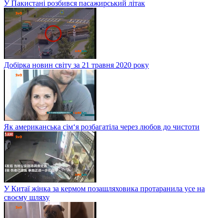
У Пакистані розбився пасажирський літак
Добірка новин світу за 21 травня 2020 року
Як американська сім‘я розбагатіла через любов до чистоти
У Китаї жінка за кермом позашляховика протаранила усе на
своєму шляху