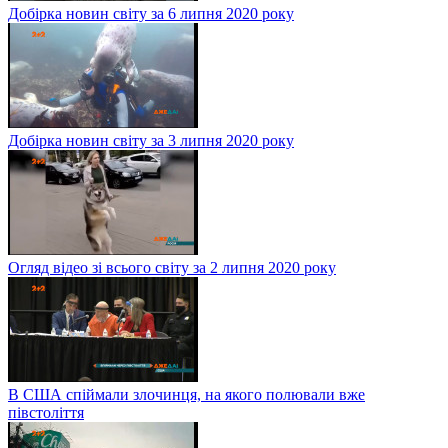
Добірка новин світу за 6 липня 2020 року
Добірка новин світу за 3 липня 2020 року
Огляд відео зі всього світу за 2 липня 2020 року
В США спіймали злочинця, на якого полювали вже
півстоліття