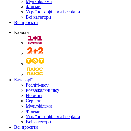
Мультфільми
Фільми
Українські фільми і серіали
Всі категорії
Всі проєкти
Канали
Категорії
Реаліті-шоу
Розважальні шоу
Новини
Серіали
Мультфільми
Фільми
Українські фільми і серіали
Всі категорії
Всі проєкти