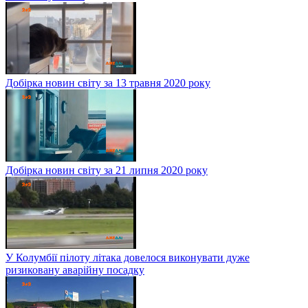
Добірка новин світу за 13 травня 2020 року
Добірка новин світу за 21 липня 2020 року
У Колумбії пілоту літака довелося виконувати дуже
ризиковану аварійну посадку