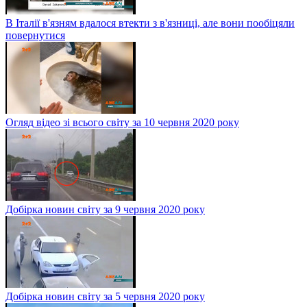
В Італії в'язням вдалося втекти з в'язниці, але вони пообіцяли
повернутися
Огляд відео зі всього світу за 10 червня 2020 року
Добірка новин світу за 9 червня 2020 року
Добірка новин світу за 5 червня 2020 року