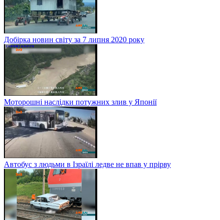
Добірка новин світу за 7 липня 2020 року
Моторошні наслідки потужних злив у Японії
Автобус з людьми в Ізраїлі ледве не впав у прірву