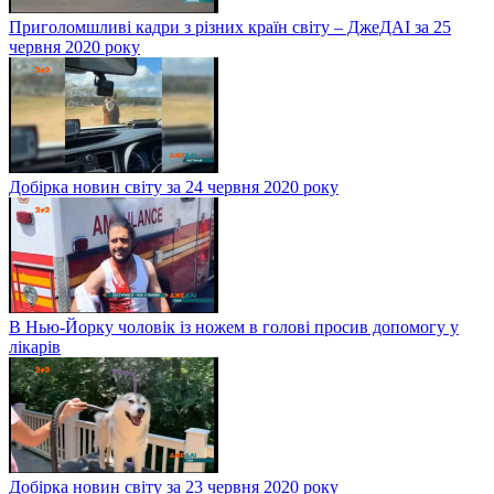
Приголомшливі кадри з різних країн світу – ДжеДАІ за 25
червня 2020 року
Добірка новин світу за 24 червня 2020 року
В Нью-Йорку чоловік із ножем в голові просив допомогу у
лікарів
Добірка новин світу за 23 червня 2020 року