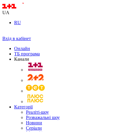
UA
RU
Вхід в кабінет
Онлайн
ТБ програма
Канали
Категорії
Реаліті-шоу
Розважальні шоу
Новини
Серіали