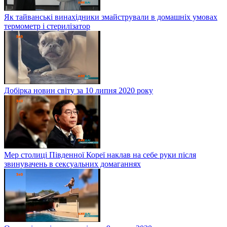
Як тайванські винахідники змайстрували в домашніх умовах
термометр і стерилізатор
Добірка новин світу за 10 липня 2020 року
Мер столиці Південної Кореї наклав на себе руки після
звинувачень в сексуальних домаганнях