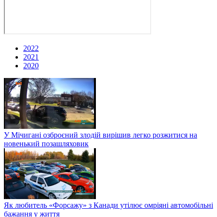
2022
2021
2020
У Мічигані озброєний злодій вирішив легко розжитися на
новенький позашляховик
Як любитель «Форсажу» з Канади утілює омріяні автомобільні
бажання у життя