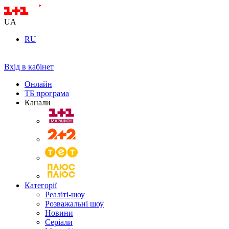
UA
RU
Вхід в кабінет
Онлайн
ТБ програма
Канали
Категорії
Реаліті-шоу
Розважальні шоу
Новини
Серіали