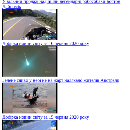
У вільний продаж надійшли легендарні робособаки Бостон
Дайнамік
Добірка новин світу за 16 червня 2020 року
Зелене сяйво у небі не на жарт налякало жителів Австралії
Добірка новин світу за 15 червня 2020 року