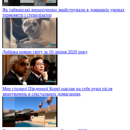
Як тайванські винахідники змайстрували в домашніх умовах
термометр і стерилізатор
Добірка новин світу за 10 липня 2020 року
Мер столиці Південної Кореї наклав на себе руки після
звинувачень в сексуальних домаганнях