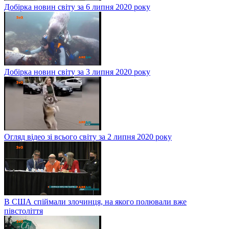
Добірка новин світу за 6 липня 2020 року
Добірка новин світу за 3 липня 2020 року
Огляд відео зі всього світу за 2 липня 2020 року
В США спіймали злочинця, на якого полювали вже
півстоліття