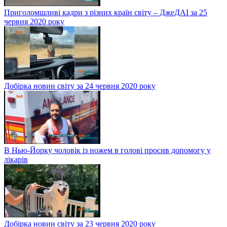
Приголомшливі кадри з різних країн світу – ДжеДАІ за 25
червня 2020 року
Добірка новин світу за 24 червня 2020 року
В Нью-Йорку чоловік із ножем в голові просив допомогу у
лікарів
Добірка новин світу за 23 червня 2020 року