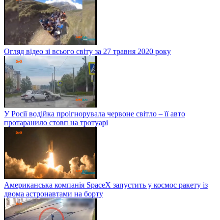
Огляд відео зі всього світу за 27 травня 2020 року
У Росії водійка проігнорувала червоне світло – її авто
протаранило стовп на тротуарі
Американська компанія SpaceX запустить у космос ракету із
двома астронавтами на борту