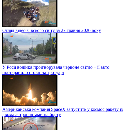
Огляд відео зі всього світу за 27 травня 2020 року
У Росії водійка проігнорувала червоне світло – її авто
протаранило стовп на тротуарі
Американська компанія SpaceX запустить у космос ракету із
двома астронавтами на борту