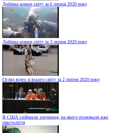
Добірка новин світу за 6 липня 2020 року
Добірка новин світу за 3 липня 2020 року
Огляд відео зі всього світу за 2 липня 2020 року
В США спіймали злочинця, на якого полювали вже
півстоліття