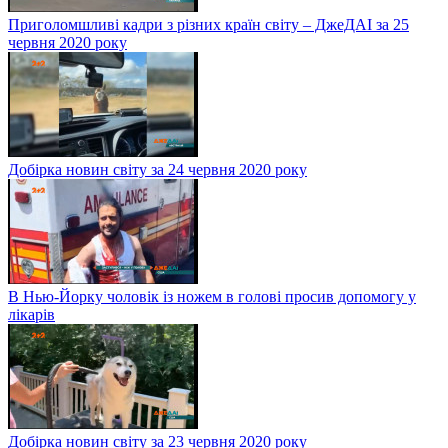
Приголомшливі кадри з різних країн світу – ДжеДАІ за 25
червня 2020 року
Добірка новин світу за 24 червня 2020 року
В Нью-Йорку чоловік із ножем в голові просив допомогу у
лікарів
Добірка новин світу за 23 червня 2020 року