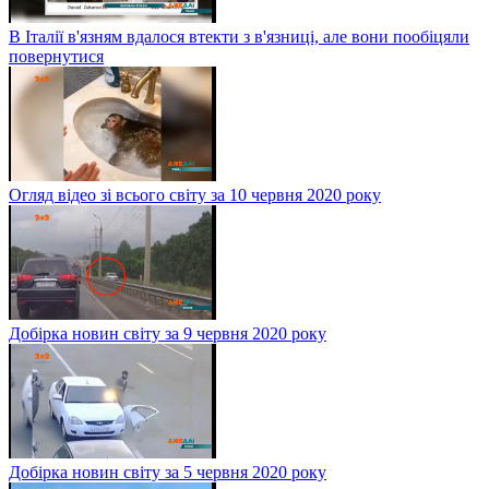
В Італії в'язням вдалося втекти з в'язниці, але вони пообіцяли
повернутися
Огляд відео зі всього світу за 10 червня 2020 року
Добірка новин світу за 9 червня 2020 року
Добірка новин світу за 5 червня 2020 року