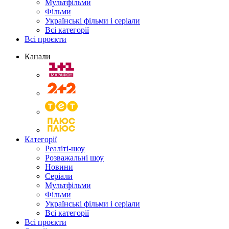
Мультфільми
Фільми
Українські фільми і серіали
Всі категорії
Всі проєкти
Канали
Категорії
Реаліті-шоу
Розважальні шоу
Новини
Серіали
Мультфільми
Фільми
Українські фільми і серіали
Всі категорії
Всі проєкти