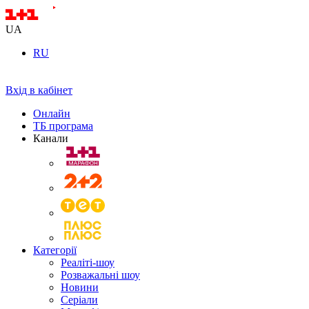
UA
RU
Вхід в кабінет
Онлайн
ТБ програма
Канали
Категорії
Реаліті-шоу
Розважальні шоу
Новини
Серіали