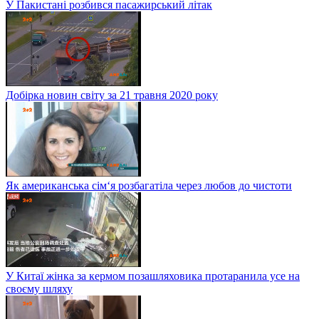
У Пакистані розбився пасажирський літак
Добірка новин світу за 21 травня 2020 року
Як американська сім‘я розбагатіла через любов до чистоти
У Китаї жінка за кермом позашляховика протаранила усе на
своєму шляху