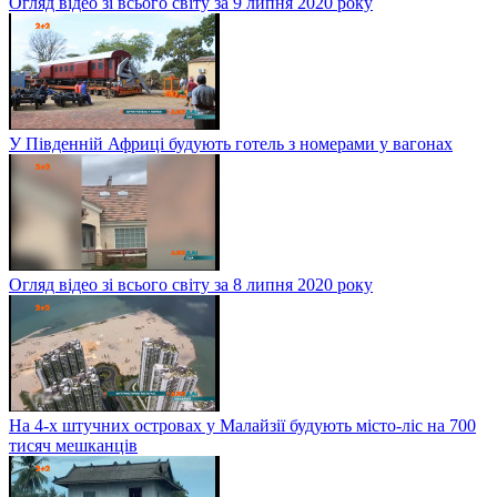
Огляд відео зі всього світу за 9 липня 2020 року
У Південній Африці будують готель з номерами у вагонах
Огляд відео зі всього світу за 8 липня 2020 року
На 4-х штучних островах у Малайзії будують місто-ліс на 700
тисяч мешканців