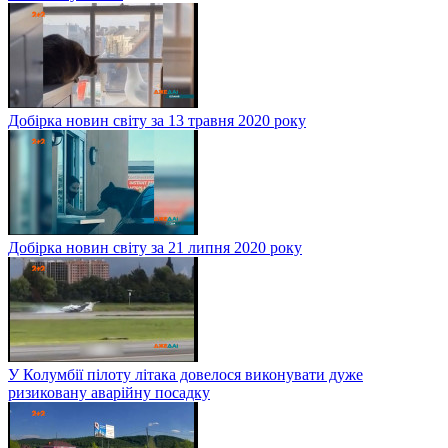
Добірка новин світу за 13 травня 2020 року
Добірка новин світу за 21 липня 2020 року
У Колумбії пілоту літака довелося виконувати дуже
ризиковану аварійну посадку