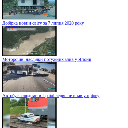
Добірка новин світу за 7 липня 2020 року
Моторошні наслідки потужних злив у Японії
Автобус з людьми в Ізраїлі ледве не впав у прірву