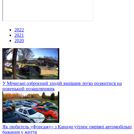
2022
2021
2020
У Мічигані озброєний злодій вирішив легко розжитися на
новенький позашляховик
Як любитель «Форсажу» з Канади утілює омріяні автомобільні
бажання у життя