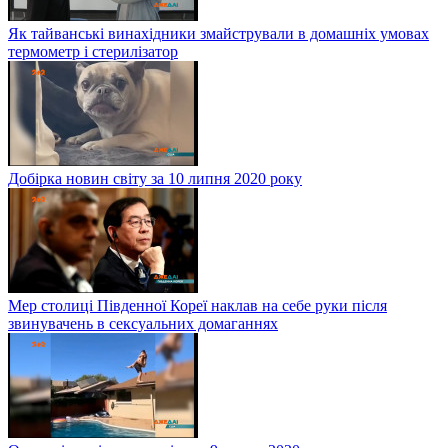
Як тайванські винахідники змайстрували в домашніх умовах
термометр і стерилізатор
Добірка новин світу за 10 липня 2020 року
Мер столиці Південної Кореї наклав на себе руки після
звинувачень в сексуальних домаганнях