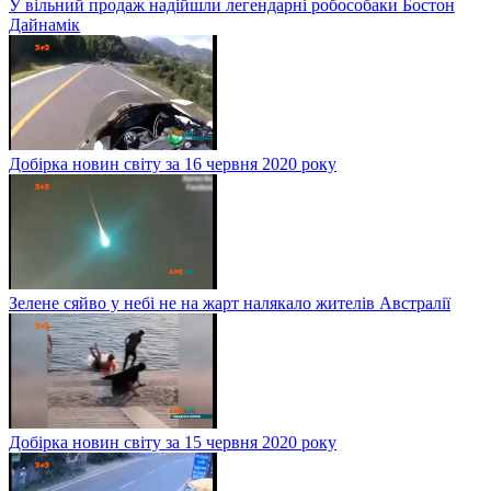
У вільний продаж надійшли легендарні робособаки Бостон
Дайнамік
Добірка новин світу за 16 червня 2020 року
Зелене сяйво у небі не на жарт налякало жителів Австралії
Добірка новин світу за 15 червня 2020 року