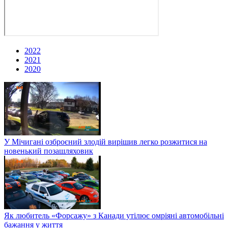
2022
2021
2020
У Мічигані озброєний злодій вирішив легко розжитися на
новенький позашляховик
Як любитель «Форсажу» з Канади утілює омріяні автомобільні
бажання у життя