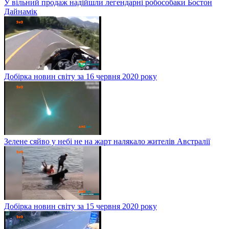
У вільний продаж надійшли легендарні робособаки Бостон
Дайнамік
Добірка новин світу за 16 червня 2020 року
Зелене сяйво у небі не на жарт налякало жителів Австралії
Добірка новин світу за 15 червня 2020 року