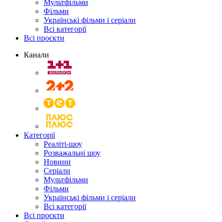
Мультфільми
Фільми
Українські фільми і серіали
Всі категорії
Всі проєкти
Канали
Категорії
Реаліті-шоу
Розважальні шоу
Новини
Серіали
Мультфільми
Фільми
Українські фільми і серіали
Всі категорії
Всі проєкти