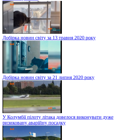
Добірка новин світу за 13 травня 2020 року
Добірка новин світу за 21 липня 2020 року
У Колумбії пілоту літака довелося виконувати дуже
ризиковану аварійну посадку