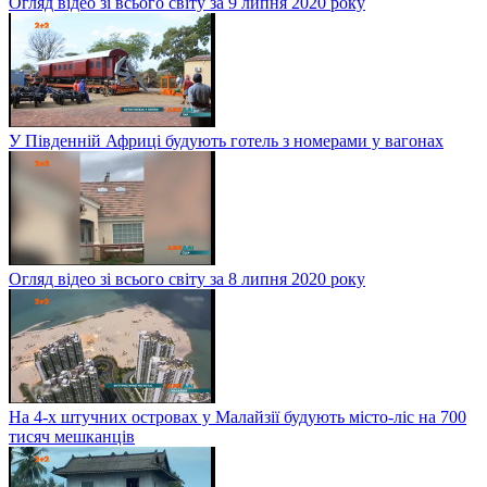
Огляд відео зі всього світу за 9 липня 2020 року
У Південній Африці будують готель з номерами у вагонах
Огляд відео зі всього світу за 8 липня 2020 року
На 4-х штучних островах у Малайзії будують місто-ліс на 700
тисяч мешканців