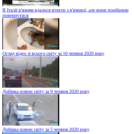
В Італії в'язням вдалося втекти з в'язниці, але вони пообіцяли
повернутися
Огляд відео зі всього світу за 10 червня 2020 року
Добірка новин світу за 9 червня 2020 року
Добірка новин світу за 5 червня 2020 року