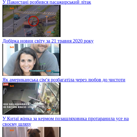
У Пакистані розбився пасажирський літак
Добірка новин світу за 21 травня 2020 року
Як американська сім‘я розбагатіла через любов до чистоти
У Китаї жінка за кермом позашляховика протаранила усе на
своєму шляху