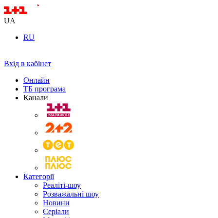
UA
RU
Вхід в кабінет
Онлайн
ТБ програма
Канали
Категорії
Реаліті-шоу
Розважальні шоу
Новини
Серіали