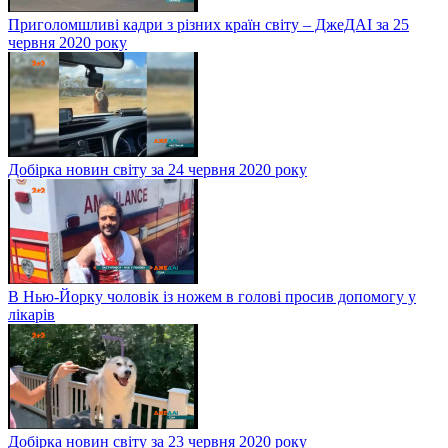
Приголомшливі кадри з різних країн світу – ДжеДАІ за 25
червня 2020 року
Добірка новин світу за 24 червня 2020 року
В Нью-Йорку чоловік із ножем в голові просив допомогу у
лікарів
Добірка новин світу за 23 червня 2020 року