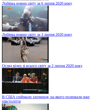
Добірка новин світу за 6 липня 2020 року
Добірка новин світу за 3 липня 2020 року
Огляд відео зі всього світу за 2 липня 2020 року
В США спіймали злочинця, на якого полювали вже
півстоліття