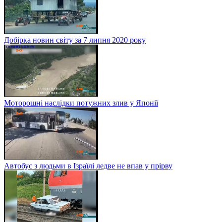
Добірка новин світу за 7 липня 2020 року
Моторошні наслідки потужних злив у Японії
Автобус з людьми в Ізраїлі ледве не впав у прірву