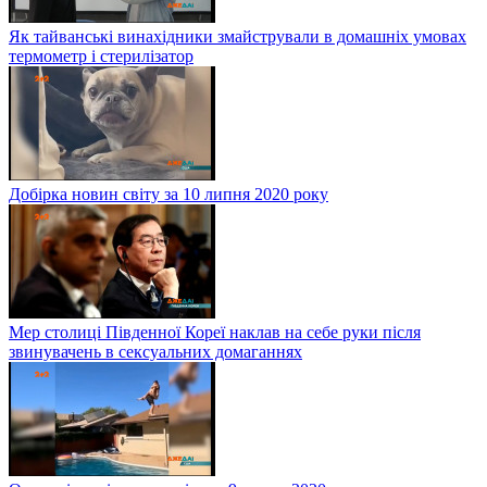
Як тайванські винахідники змайстрували в домашніх умовах
термометр і стерилізатор
Добірка новин світу за 10 липня 2020 року
Мер столиці Південної Кореї наклав на себе руки після
звинувачень в сексуальних домаганнях