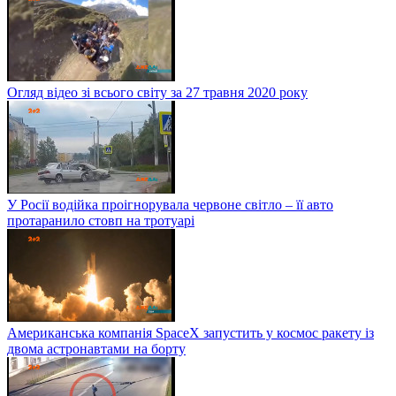
Огляд відео зі всього світу за 27 травня 2020 року
У Росії водійка проігнорувала червоне світло – її авто
протаранило стовп на тротуарі
Американська компанія SpaceX запустить у космос ракету із
двома астронавтами на борту