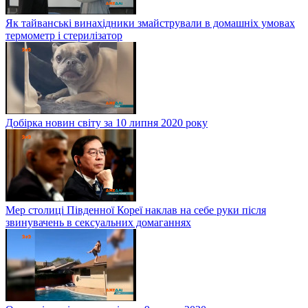
Як тайванські винахідники змайстрували в домашніх умовах
термометр і стерилізатор
Добірка новин світу за 10 липня 2020 року
Мер столиці Південної Кореї наклав на себе руки після
звинувачень в сексуальних домаганнях