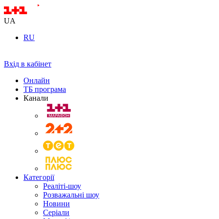
UA
RU
Вхід в кабінет
Онлайн
ТБ програма
Канали
Категорії
Реаліті-шоу
Розважальні шоу
Новини
Серіали