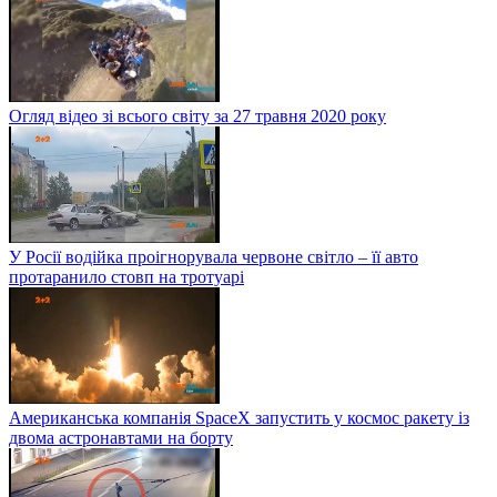
Огляд відео зі всього світу за 27 травня 2020 року
У Росії водійка проігнорувала червоне світло – її авто
протаранило стовп на тротуарі
Американська компанія SpaceX запустить у космос ракету із
двома астронавтами на борту