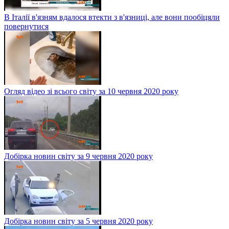
В Італії в'язням вдалося втекти з в'язниці, але вони пообіцяли
повернутися
Огляд відео зі всього світу за 10 червня 2020 року
Добірка новин світу за 9 червня 2020 року
Добірка новин світу за 5 червня 2020 року