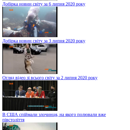
Добірка новин світу за 6 липня 2020 року
Добірка новин світу за 3 липня 2020 року
Огляд відео зі всього світу за 2 липня 2020 року
В США спіймали злочинця, на якого полювали вже
півстоліття