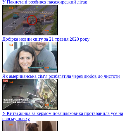
У Пакистані розбився пасажирський літак
Добірка новин світу за 21 травня 2020 року
Як американська сім‘я розбагатіла через любов до чистоти
У Китаї жінка за кермом позашляховика протаранила усе на
своєму шляху