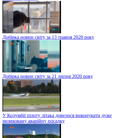
Добірка новин світу за 13 травня 2020 року
Добірка новин світу за 21 липня 2020 року
У Колумбії пілоту літака довелося виконувати дуже
ризиковану аварійну посадку