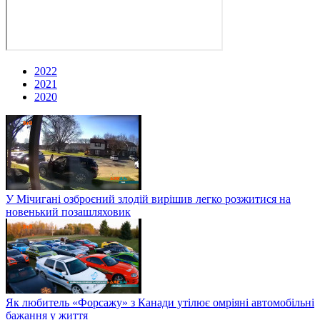
2022
2021
2020
У Мічигані озброєний злодій вирішив легко розжитися на
новенький позашляховик
Як любитель «Форсажу» з Канади утілює омріяні автомобільні
бажання у життя