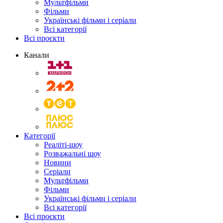
Мультфільми
Фільми
Українські фільми і серіали
Всі категорії
Всі проєкти
Канали
Категорії
Реаліті-шоу
Розважальні шоу
Новини
Серіали
Мультфільми
Фільми
Українські фільми і серіали
Всі категорії
Всі проєкти