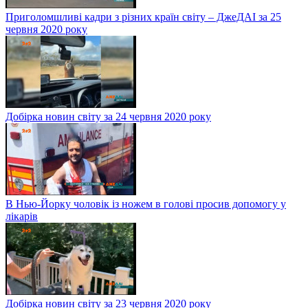
Приголомшливі кадри з різних країн світу – ДжеДАІ за 25
червня 2020 року
Добірка новин світу за 24 червня 2020 року
В Нью-Йорку чоловік із ножем в голові просив допомогу у
лікарів
Добірка новин світу за 23 червня 2020 року