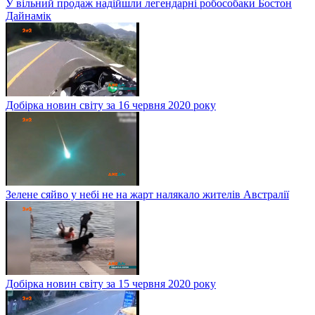
У вільний продаж надійшли легендарні робособаки Бостон
Дайнамік
Добірка новин світу за 16 червня 2020 року
Зелене сяйво у небі не на жарт налякало жителів Австралії
Добірка новин світу за 15 червня 2020 року