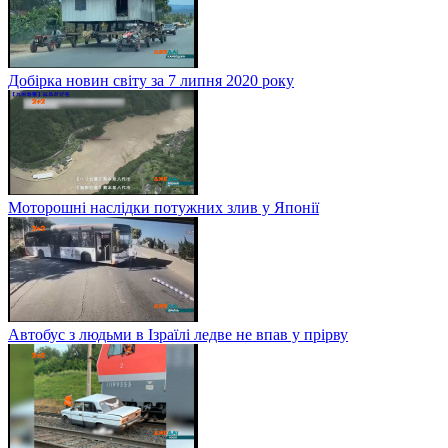
Добірка новин світу за 7 липня 2020 року
Моторошні наслідки потужних злив у Японії
Автобус з людьми в Ізраїлі ледве не впав у прірву