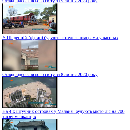
Огляд відео зі всього світу за 9 липня 2020 року
У Південній Африці будують готель з номерами у вагонах
Огляд відео зі всього світу за 8 липня 2020 року
На 4-х штучних островах у Малайзії будують місто-ліс на 700
тисяч мешканців