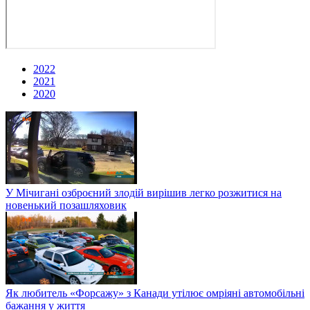
2022
2021
2020
У Мічигані озброєний злодій вирішив легко розжитися на
новенький позашляховик
Як любитель «Форсажу» з Канади утілює омріяні автомобільні
бажання у життя