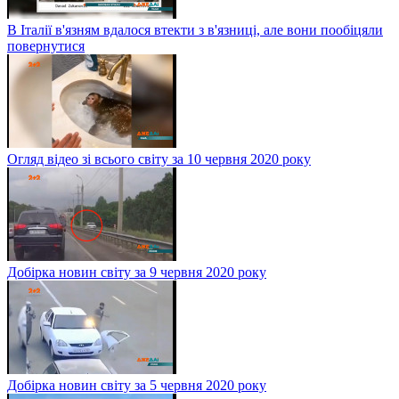
В Італії в'язням вдалося втекти з в'язниці, але вони пообіцяли
повернутися
Огляд відео зі всього світу за 10 червня 2020 року
Добірка новин світу за 9 червня 2020 року
Добірка новин світу за 5 червня 2020 року