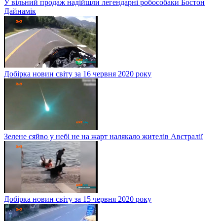
У вільний продаж надійшли легендарні робособаки Бостон
Дайнамік
Добірка новин світу за 16 червня 2020 року
Зелене сяйво у небі не на жарт налякало жителів Австралії
Добірка новин світу за 15 червня 2020 року