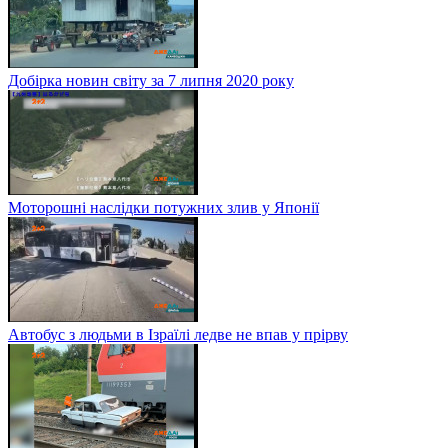
Добірка новин світу за 7 липня 2020 року
Моторошні наслідки потужних злив у Японії
Автобус з людьми в Ізраїлі ледве не впав у прірву