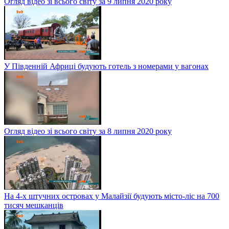
Огляд відео зі всього світу за 9 липня 2020 року
У Південній Африці будують готель з номерами у вагонах
Огляд відео зі всього світу за 8 липня 2020 року
На 4-х штучних островах у Малайзії будують місто-ліс на 700
тисяч мешканців