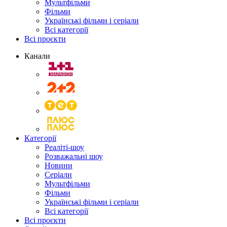
Мультфільми
Фільми
Українські фільми і серіали
Всі категорії
Всі проєкти
Канали
Категорії
Реаліті-шоу
Розважальні шоу
Новини
Серіали
Мультфільми
Фільми
Українські фільми і серіали
Всі категорії
Всі проєкти