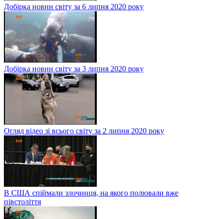
Добірка новин світу за 6 липня 2020 року
Добірка новин світу за 3 липня 2020 року
Огляд відео зі всього світу за 2 липня 2020 року
В США спіймали злочинця, на якого полювали вже
півстоліття