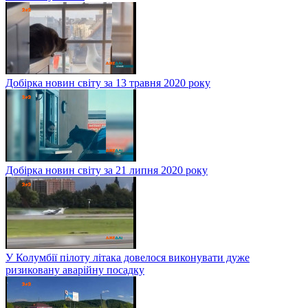
Добірка новин світу за 13 травня 2020 року
Добірка новин світу за 21 липня 2020 року
У Колумбії пілоту літака довелося виконувати дуже
ризиковану аварійну посадку