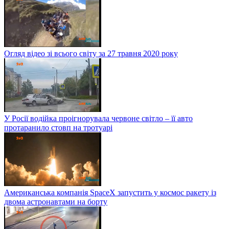
Огляд відео зі всього світу за 27 травня 2020 року
У Росії водійка проігнорувала червоне світло – її авто
протаранило стовп на тротуарі
Американська компанія SpaceX запустить у космос ракету із
двома астронавтами на борту