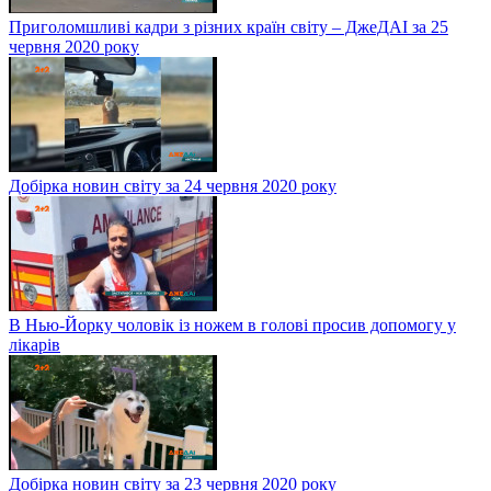
Приголомшливі кадри з різних країн світу – ДжеДАІ за 25
червня 2020 року
Добірка новин світу за 24 червня 2020 року
В Нью-Йорку чоловік із ножем в голові просив допомогу у
лікарів
Добірка новин світу за 23 червня 2020 року