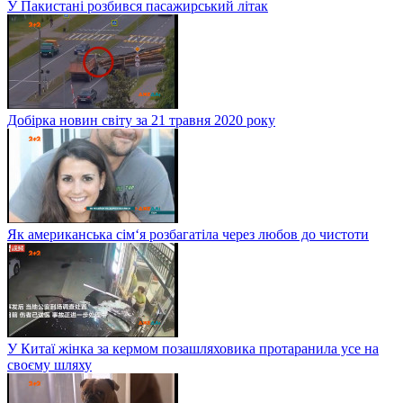
У Пакистані розбився пасажирський літак
Добірка новин світу за 21 травня 2020 року
Як американська сім‘я розбагатіла через любов до чистоти
У Китаї жінка за кермом позашляховика протаранила усе на
своєму шляху