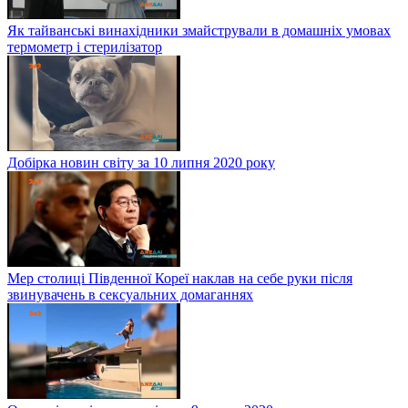
Як тайванські винахідники змайстрували в домашніх умовах
термометр і стерилізатор
Добірка новин світу за 10 липня 2020 року
Мер столиці Південної Кореї наклав на себе руки після
звинувачень в сексуальних домаганнях