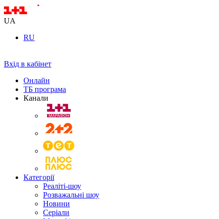
UA
RU
Вхід в кабінет
Онлайн
ТБ програма
Канали
Категорії
Реаліті-шоу
Розважальні шоу
Новини
Серіали