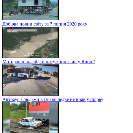
Добірка новин світу за 7 липня 2020 року
Моторошні наслідки потужних злив у Японії
Автобус з людьми в Ізраїлі ледве не впав у прірву