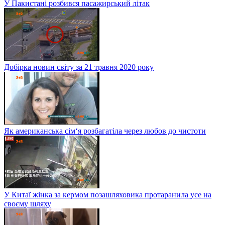
У Пакистані розбився пасажирський літак
Добірка новин світу за 21 травня 2020 року
Як американська сім‘я розбагатіла через любов до чистоти
У Китаї жінка за кермом позашляховика протаранила усе на
своєму шляху