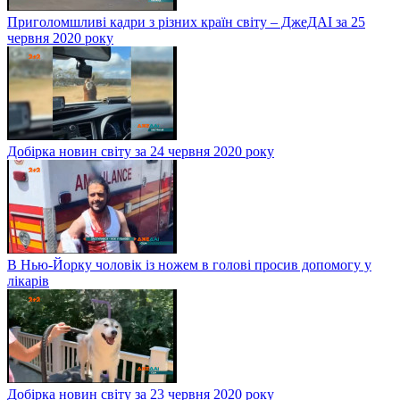
Приголомшливі кадри з різних країн світу – ДжеДАІ за 25
червня 2020 року
Добірка новин світу за 24 червня 2020 року
В Нью-Йорку чоловік із ножем в голові просив допомогу у
лікарів
Добірка новин світу за 23 червня 2020 року