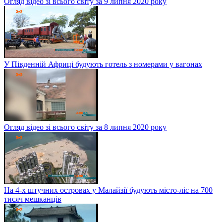
Огляд відео зі всього світу за 9 липня 2020 року
У Південній Африці будують готель з номерами у вагонах
Огляд відео зі всього світу за 8 липня 2020 року
На 4-х штучних островах у Малайзії будують місто-ліс на 700
тисяч мешканців