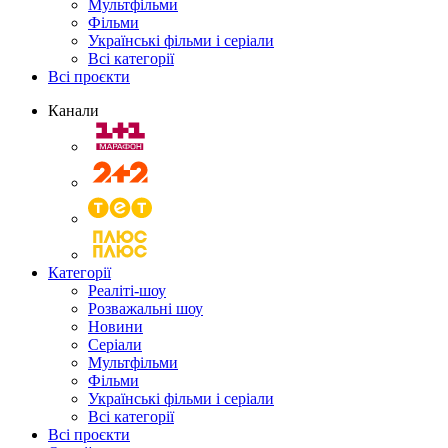
Мультфільми
Фільми
Українські фільми і серіали
Всі категорії
Всі проєкти
Канали
Категорії
Реаліті-шоу
Розважальні шоу
Новини
Серіали
Мультфільми
Фільми
Українські фільми і серіали
Всі категорії
Всі проєкти