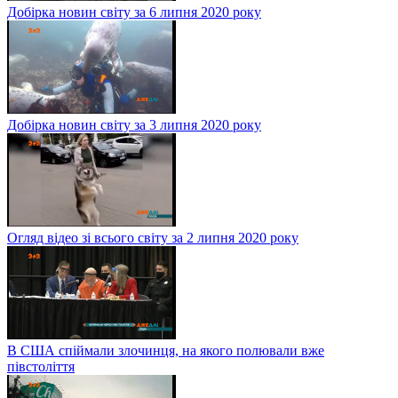
Добірка новин світу за 6 липня 2020 року
Добірка новин світу за 3 липня 2020 року
Огляд відео зі всього світу за 2 липня 2020 року
В США спіймали злочинця, на якого полювали вже
півстоліття