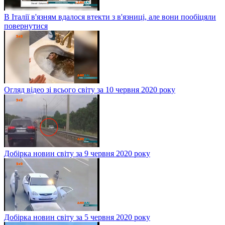
В Італії в'язням вдалося втекти з в'язниці, але вони пообіцяли
повернутися
Огляд відео зі всього світу за 10 червня 2020 року
Добірка новин світу за 9 червня 2020 року
Добірка новин світу за 5 червня 2020 року