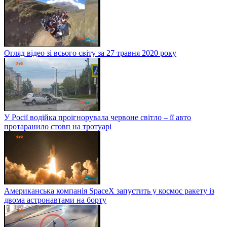
Огляд відео зі всього світу за 27 травня 2020 року
У Росії водійка проігнорувала червоне світло – її авто
протаранило стовп на тротуарі
Американська компанія SpaceX запустить у космос ракету із
двома астронавтами на борту