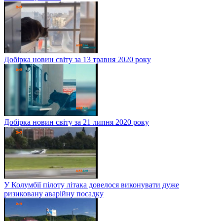
Добірка новин світу за 13 травня 2020 року
Добірка новин світу за 21 липня 2020 року
У Колумбії пілоту літака довелося виконувати дуже
ризиковану аварійну посадку