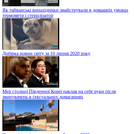
Як тайванські винахідники змайстрували в домашніх умовах
термометр і стерилізатор
Добірка новин світу за 10 липня 2020 року
Мер столиці Південної Кореї наклав на себе руки після
звинувачень в сексуальних домаганнях