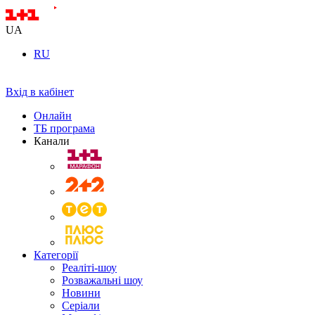
UA
RU
Вхід в кабінет
Онлайн
ТБ програма
Канали
Категорії
Реаліті-шоу
Розважальні шоу
Новини
Серіали