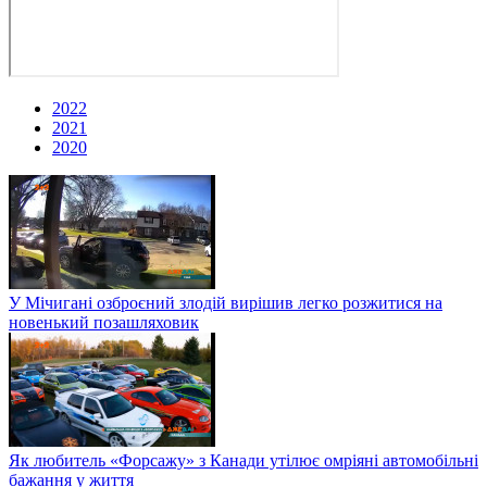
2022
2021
2020
У Мічигані озброєний злодій вирішив легко розжитися на
новенький позашляховик
Як любитель «Форсажу» з Канади утілює омріяні автомобільні
бажання у життя