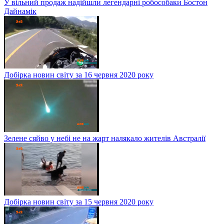
У вільний продаж надійшли легендарні робособаки Бостон
Дайнамік
Добірка новин світу за 16 червня 2020 року
Зелене сяйво у небі не на жарт налякало жителів Австралії
Добірка новин світу за 15 червня 2020 року