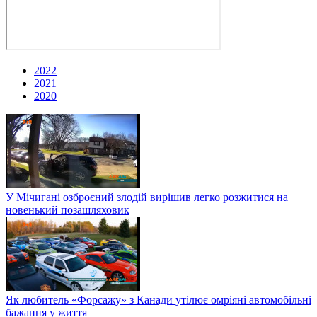
2022
2021
2020
У Мічигані озброєний злодій вирішив легко розжитися на
новенький позашляховик
Як любитель «Форсажу» з Канади утілює омріяні автомобільні
бажання у життя