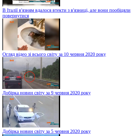
В Італії в'язням вдалося втекти з в'язниці, але вони пообіцяли
повернутися
Огляд відео зі всього світу за 10 червня 2020 року
Добірка новин світу за 9 червня 2020 року
Добірка новин світу за 5 червня 2020 року