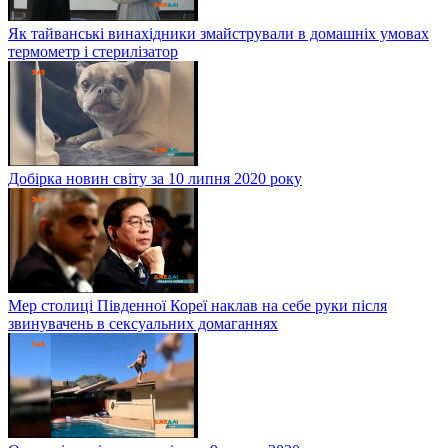
Як тайванські винахідники змайстрували в домашніх умовах
термометр і стерилізатор
Добірка новин світу за 10 липня 2020 року
Мер столиці Південної Кореї наклав на себе руки після
звинувачень в сексуальних домаганнях