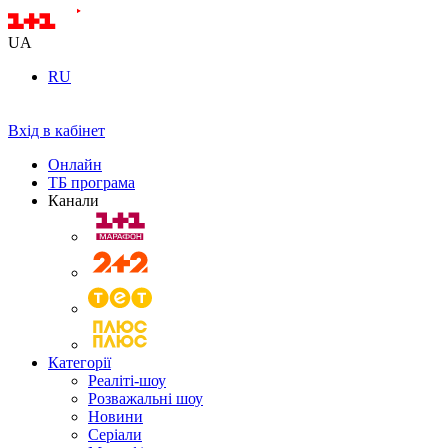
UA
RU
Вхід в кабінет
Онлайн
ТБ програма
Канали
Категорії
Реаліті-шоу
Розважальні шоу
Новини
Серіали