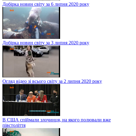
Добірка новин світу за 6 липня 2020 року
Добірка новин світу за 3 липня 2020 року
Огляд відео зі всього світу за 2 липня 2020 року
В США спіймали злочинця, на якого полювали вже
півстоліття