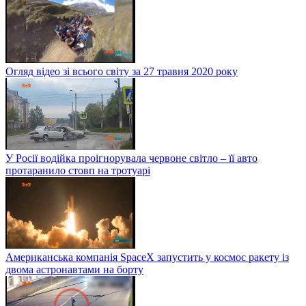
Огляд відео зі всього світу за 27 травня 2020 року
У Росії водійка проігнорувала червоне світло – її авто
протаранило стовп на тротуарі
Американська компанія SpaceX запустить у космос ракету із
двома астронавтами на борту