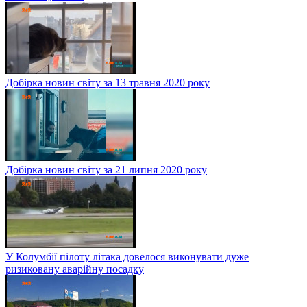
Добірка новин світу за 13 травня 2020 року
Добірка новин світу за 21 липня 2020 року
У Колумбії пілоту літака довелося виконувати дуже
ризиковану аварійну посадку