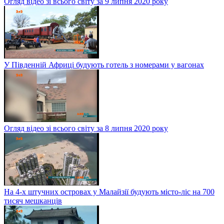
Огляд відео зі всього світу за 9 липня 2020 року
У Південній Африці будують готель з номерами у вагонах
Огляд відео зі всього світу за 8 липня 2020 року
На 4-х штучних островах у Малайзії будують місто-ліс на 700
тисяч мешканців