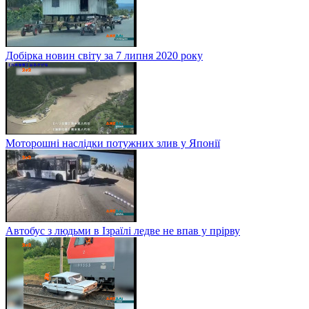
Добірка новин світу за 7 липня 2020 року
Моторошні наслідки потужних злив у Японії
Автобус з людьми в Ізраїлі ледве не впав у прірву