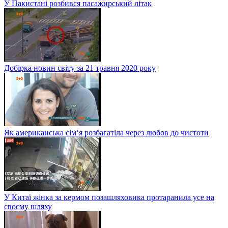
У Пакистані розбився пасажирський літак
Добірка новин світу за 21 травня 2020 року
Як американська сім‘я розбагатіла через любов до чистоти
У Китаї жінка за кермом позашляховика протаранила усе на
своєму шляху