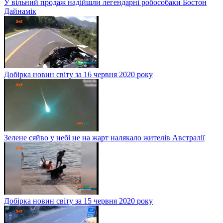
У вільний продаж надійшли легендарні робособаки Бостон
Дайнамік
Добірка новин світу за 16 червня 2020 року
Зелене сяйво у небі не на жарт налякало жителів Австралії
Добірка новин світу за 15 червня 2020 року