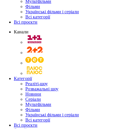
Мультфільми
Фільми
Українські фільми і серіали
Всі категорії
Всі проєкти
Канали
Категорії
Реаліті-шоу
Розважальні шоу
Новини
Серіали
Мультфільми
Фільми
Українські фільми і серіали
Всі категорії
Всі проєкти