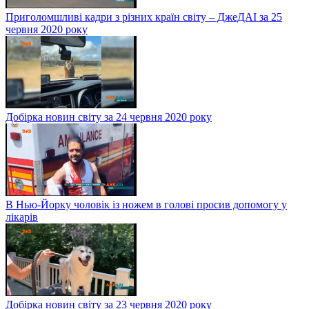
Приголомшливі кадри з різних країн світу – ДжеДАІ за 25
червня 2020 року
Добірка новин світу за 24 червня 2020 року
В Нью-Йорку чоловік із ножем в голові просив допомогу у
лікарів
Добірка новин світу за 23 червня 2020 року