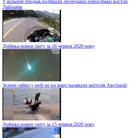
У вільний продаж надійшли легендарні робособаки Бостон
Дайнамік
Добірка новин світу за 16 червня 2020 року
Зелене сяйво у небі не на жарт налякало жителів Австралії
Добірка новин світу за 15 червня 2020 року