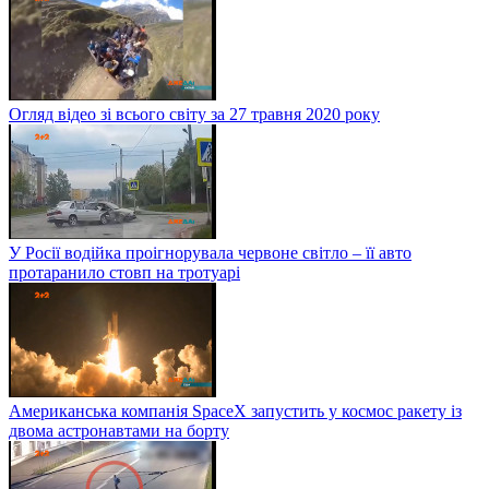
Огляд відео зі всього світу за 27 травня 2020 року
У Росії водійка проігнорувала червоне світло – її авто
протаранило стовп на тротуарі
Американська компанія SpaceX запустить у космос ракету із
двома астронавтами на борту