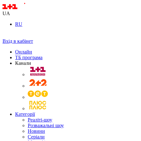
UA
RU
Вхід в кабінет
Онлайн
ТБ програма
Канали
Категорії
Реаліті-шоу
Розважальні шоу
Новини
Серіали