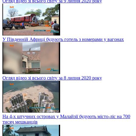
Огляд відео зі всього світу за 9 липня 2020 року
У Південній Африці будують готель з номерами у вагонах
Огляд відео зі всього світу за 8 липня 2020 року
На 4-х штучних островах у Малайзії будують місто-ліс на 700
тисяч мешканців