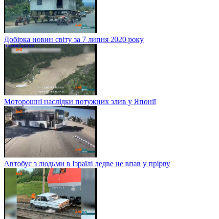
Добірка новин світу за 7 липня 2020 року
Моторошні наслідки потужних злив у Японії
Автобус з людьми в Ізраїлі ледве не впав у прірву