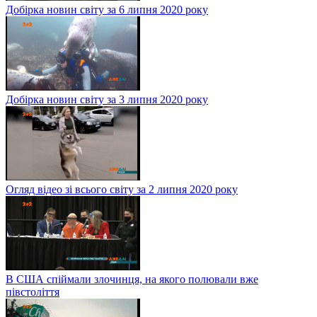
Добірка новин світу за 6 липня 2020 року
Добірка новин світу за 3 липня 2020 року
Огляд відео зі всього світу за 2 липня 2020 року
В США спіймали злочинця, на якого полювали вже
півстоліття