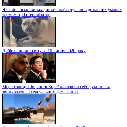
Як тайванські винахідники змайстрували в домашніх умовах
термометр і стерилізатор
Добірка новин світу за 10 липня 2020 року
Мер столиці Південної Кореї наклав на себе руки після
звинувачень в сексуальних домаганнях