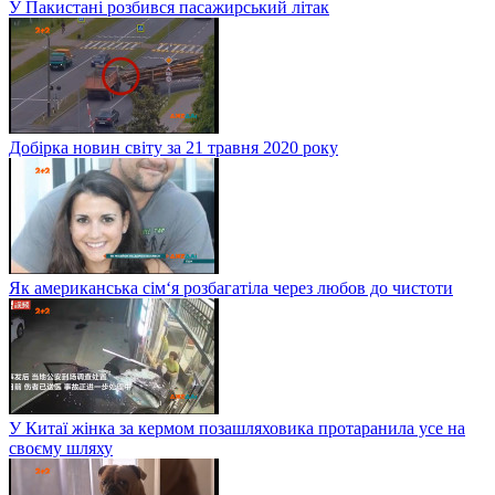
У Пакистані розбився пасажирський літак
Добірка новин світу за 21 травня 2020 року
Як американська сім‘я розбагатіла через любов до чистоти
У Китаї жінка за кермом позашляховика протаранила усе на
своєму шляху