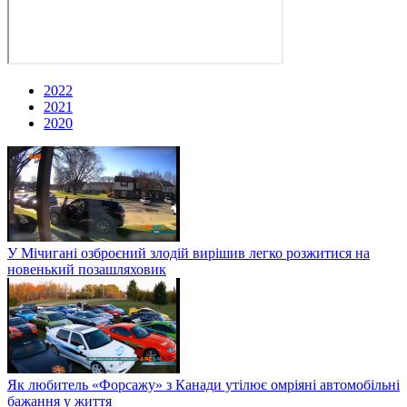
2022
2021
2020
У Мічигані озброєний злодій вирішив легко розжитися на
новенький позашляховик
Як любитель «Форсажу» з Канади утілює омріяні автомобільні
бажання у життя