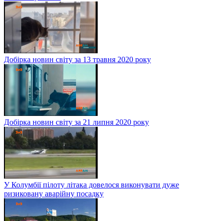
Добірка новин світу за 13 травня 2020 року
Добірка новин світу за 21 липня 2020 року
У Колумбії пілоту літака довелося виконувати дуже
ризиковану аварійну посадку