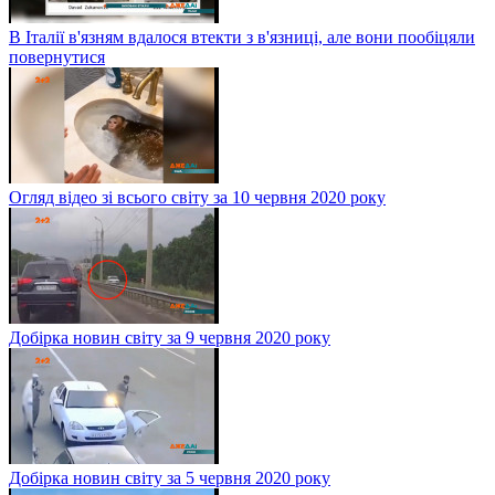
В Італії в'язням вдалося втекти з в'язниці, але вони пообіцяли
повернутися
Огляд відео зі всього світу за 10 червня 2020 року
Добірка новин світу за 9 червня 2020 року
Добірка новин світу за 5 червня 2020 року