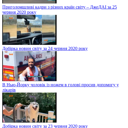
Приголомшливі кадри з різних країн світу – ДжеДАІ за 25
червня 2020 року
Добірка новин світу за 24 червня 2020 року
В Нью-Йорку чоловік із ножем в голові просив допомогу у
лікарів
Добірка новин світу за 23 червня 2020 року