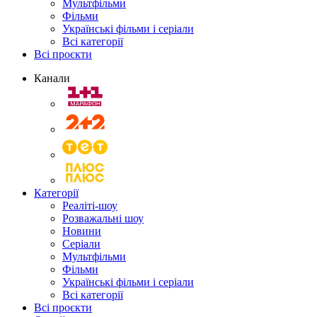
Мультфільми
Фільми
Українські фільми і серіали
Всі категорії
Всі проєкти
Канали
Категорії
Реаліті-шоу
Розважальні шоу
Новини
Серіали
Мультфільми
Фільми
Українські фільми і серіали
Всі категорії
Всі проєкти