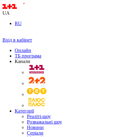
UA
RU
Вхід в кабінет
Онлайн
ТБ програма
Канали
Категорії
Реаліті-шоу
Розважальні шоу
Новини
Серіали