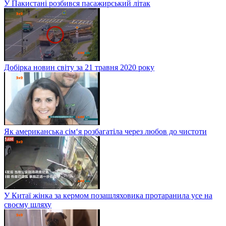
У Пакистані розбився пасажирський літак
Добірка новин світу за 21 травня 2020 року
Як американська сім‘я розбагатіла через любов до чистоти
У Китаї жінка за кермом позашляховика протаранила усе на
своєму шляху