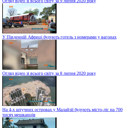
Огляд відео зі всього світу за 9 липня 2020 року
У Південній Африці будують готель з номерами у вагонах
Огляд відео зі всього світу за 8 липня 2020 року
На 4-х штучних островах у Малайзії будують місто-ліс на 700
тисяч мешканців