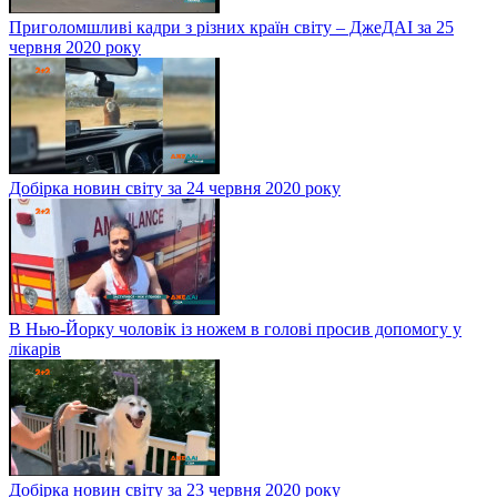
Приголомшливі кадри з різних країн світу – ДжеДАІ за 25
червня 2020 року
Добірка новин світу за 24 червня 2020 року
В Нью-Йорку чоловік із ножем в голові просив допомогу у
лікарів
Добірка новин світу за 23 червня 2020 року