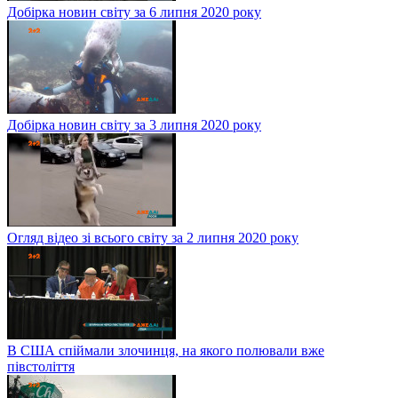
Добірка новин світу за 6 липня 2020 року
Добірка новин світу за 3 липня 2020 року
Огляд відео зі всього світу за 2 липня 2020 року
В США спіймали злочинця, на якого полювали вже
півстоліття