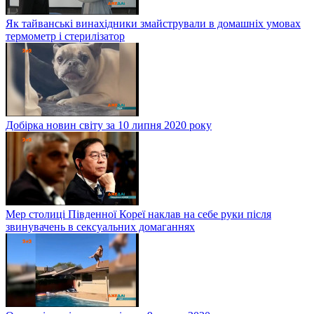
Як тайванські винахідники змайстрували в домашніх умовах
термометр і стерилізатор
Добірка новин світу за 10 липня 2020 року
Мер столиці Південної Кореї наклав на себе руки після
звинувачень в сексуальних домаганнях