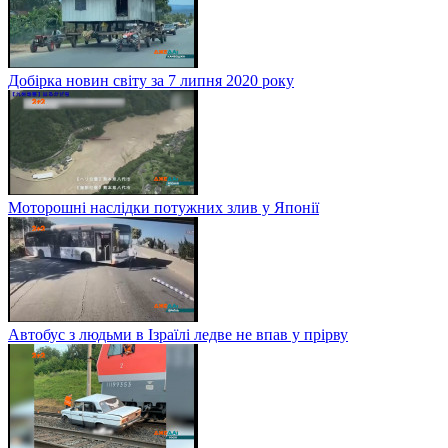
Добірка новин світу за 7 липня 2020 року
Моторошні наслідки потужних злив у Японії
Автобус з людьми в Ізраїлі ледве не впав у прірву