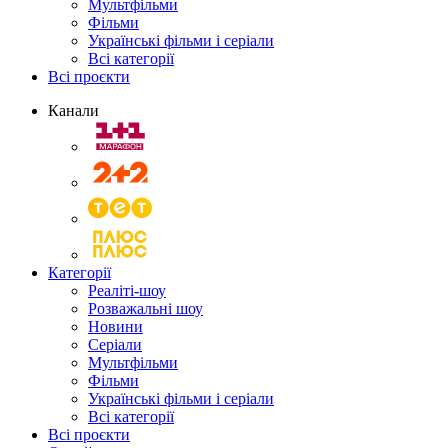
Мультфільми
Фільми
Українські фільми і серіали
Всі категорії
Всі проєкти
Канали
Категорії
Реаліті-шоу
Розважальні шоу
Новини
Серіали
Мультфільми
Фільми
Українські фільми і серіали
Всі категорії
Всі проєкти