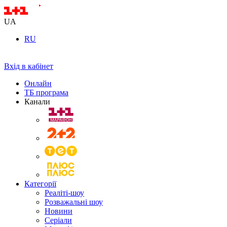
UA
RU
Вхід в кабінет
Онлайн
ТБ програма
Канали
Категорії
Реаліті-шоу
Розважальні шоу
Новини
Серіали