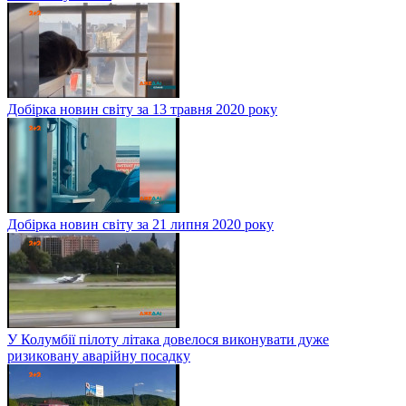
Добірка новин світу за 13 травня 2020 року
Добірка новин світу за 21 липня 2020 року
У Колумбії пілоту літака довелося виконувати дуже
ризиковану аварійну посадку