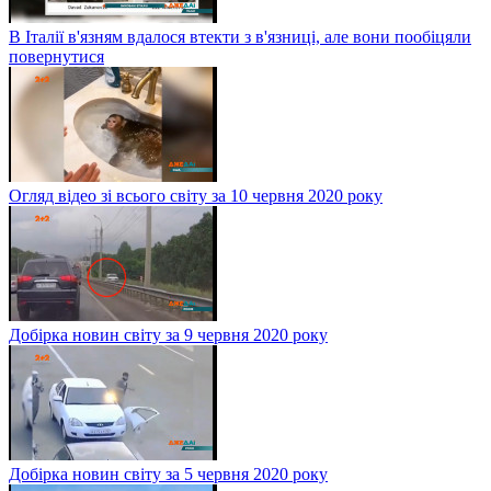
В Італії в'язням вдалося втекти з в'язниці, але вони пообіцяли
повернутися
Огляд відео зі всього світу за 10 червня 2020 року
Добірка новин світу за 9 червня 2020 року
Добірка новин світу за 5 червня 2020 року