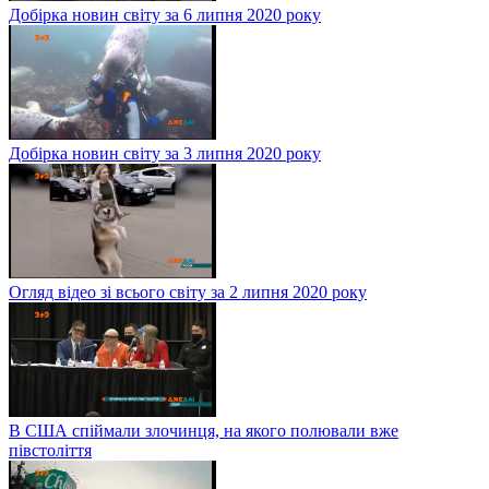
Добірка новин світу за 6 липня 2020 року
Добірка новин світу за 3 липня 2020 року
Огляд відео зі всього світу за 2 липня 2020 року
В США спіймали злочинця, на якого полювали вже
півстоліття