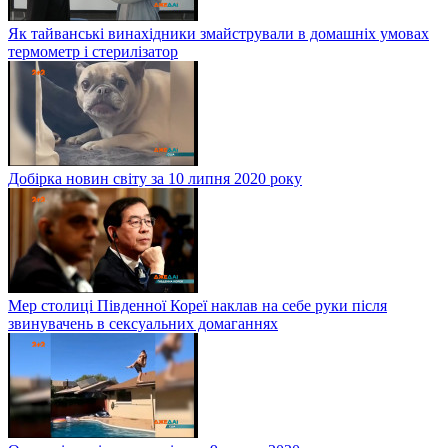
Як тайванські винахідники змайстрували в домашніх умовах
термометр і стерилізатор
Добірка новин світу за 10 липня 2020 року
Мер столиці Південної Кореї наклав на себе руки після
звинувачень в сексуальних домаганнях