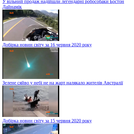
У вільний продаж надійшли легендарні робособаки Бостон
Дайнамік
Добірка новин світу за 16 червня 2020 року
Зелене сяйво у небі не на жарт налякало жителів Австралії
Добірка новин світу за 15 червня 2020 року