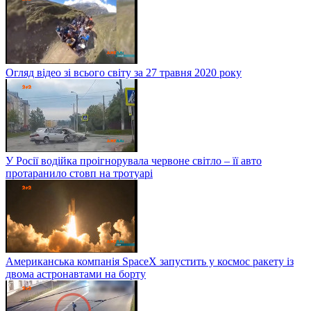
Огляд відео зі всього світу за 27 травня 2020 року
У Росії водійка проігнорувала червоне світло – її авто
протаранило стовп на тротуарі
Американська компанія SpaceX запустить у космос ракету із
двома астронавтами на борту