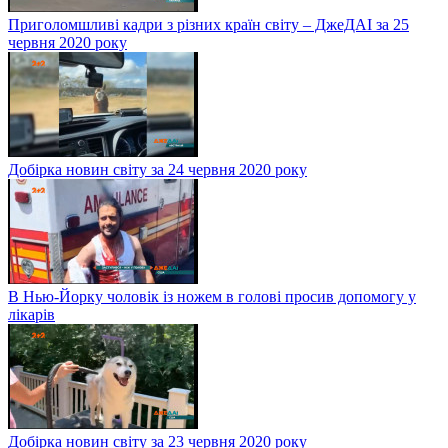
Приголомшливі кадри з різних країн світу – ДжеДАІ за 25
червня 2020 року
Добірка новин світу за 24 червня 2020 року
В Нью-Йорку чоловік із ножем в голові просив допомогу у
лікарів
Добірка новин світу за 23 червня 2020 року