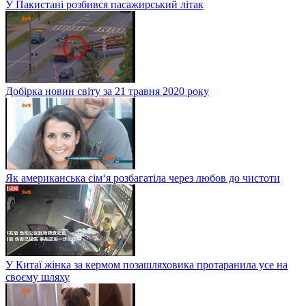
У Пакистані розбився пасажирський літак
Добірка новин світу за 21 травня 2020 року
Як американська сім‘я розбагатіла через любов до чистоти
У Китаї жінка за кермом позашляховика протаранила усе на
своєму шляху