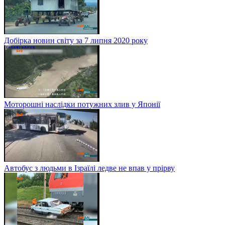
Добірка новин світу за 7 липня 2020 року
Моторошні наслідки потужних злив у Японії
Автобус з людьми в Ізраїлі ледве не впав у прірву