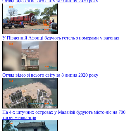
Огляд відео зі всього світу за 9 липня 2020 року
У Південній Африці будують готель з номерами у вагонах
Огляд відео зі всього світу за 8 липня 2020 року
На 4-х штучних островах у Малайзії будують місто-ліс на 700
тисяч мешканців