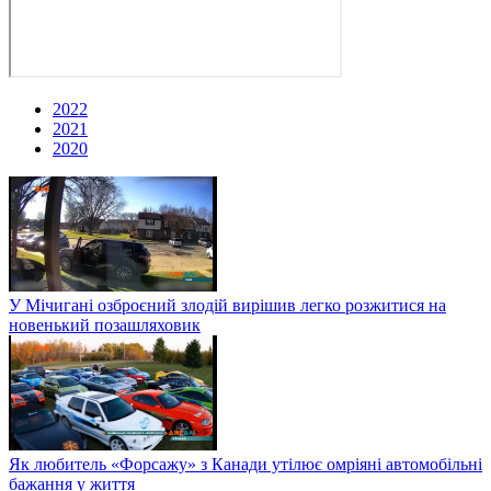
2022
2021
2020
У Мічигані озброєний злодій вирішив легко розжитися на
новенький позашляховик
Як любитель «Форсажу» з Канади утілює омріяні автомобільні
бажання у життя