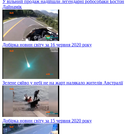
У вільний продаж надійшли легендарні робособаки Бостон
Дайнамік
Добірка новин світу за 16 червня 2020 року
Зелене сяйво у небі не на жарт налякало жителів Австралії
Добірка новин світу за 15 червня 2020 року