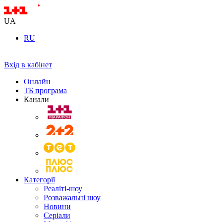
UA
RU
Вхід в кабінет
Онлайн
ТБ програма
Канали
Категорії
Реаліті-шоу
Розважальні шоу
Новини
Серіали