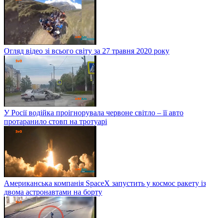
Огляд відео зі всього світу за 27 травня 2020 року
У Росії водійка проігнорувала червоне світло – її авто
протаранило стовп на тротуарі
Американська компанія SpaceX запустить у космос ракету із
двома астронавтами на борту