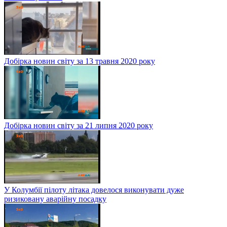
Добірка новин світу за 13 травня 2020 року
Добірка новин світу за 21 липня 2020 року
У Колумбії пілоту літака довелося виконувати дуже
ризиковану аварійну посадку