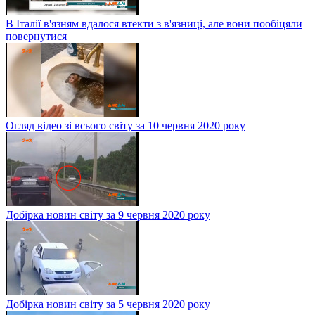
В Італії в'язням вдалося втекти з в'язниці, але вони пообіцяли
повернутися
Огляд відео зі всього світу за 10 червня 2020 року
Добірка новин світу за 9 червня 2020 року
Добірка новин світу за 5 червня 2020 року