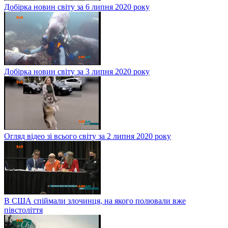
Добірка новин світу за 6 липня 2020 року
Добірка новин світу за 3 липня 2020 року
Огляд відео зі всього світу за 2 липня 2020 року
В США спіймали злочинця, на якого полювали вже
півстоліття