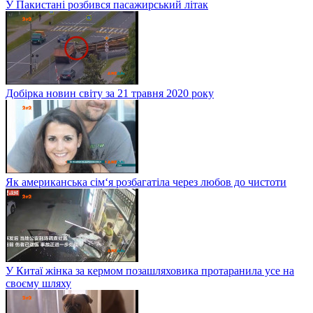
У Пакистані розбився пасажирський літак
Добірка новин світу за 21 травня 2020 року
Як американська сім‘я розбагатіла через любов до чистоти
У Китаї жінка за кермом позашляховика протаранила усе на
своєму шляху