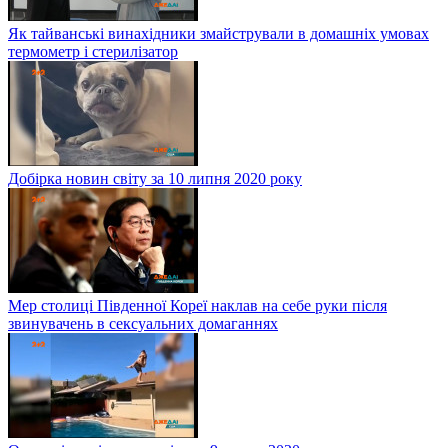
Як тайванські винахідники змайстрували в домашніх умовах
термометр і стерилізатор
Добірка новин світу за 10 липня 2020 року
Мер столиці Південної Кореї наклав на себе руки після
звинувачень в сексуальних домаганнях