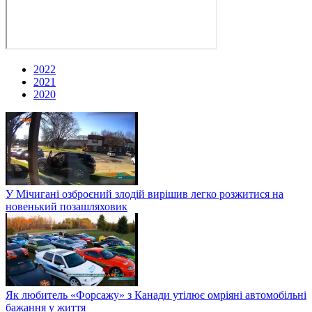
2022
2021
2020
У Мічигані озброєний злодій вирішив легко розжитися на
новенький позашляховик
Як любитель «Форсажу» з Канади утілює омріяні автомобільні
бажання у життя