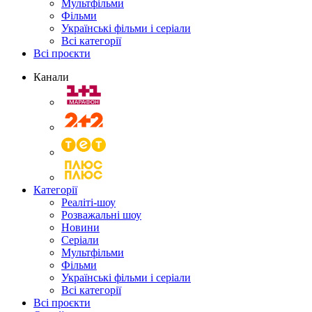
Мультфільми
Фільми
Українські фільми і серіали
Всі категорії
Всі проєкти
Канали
Категорії
Реаліті-шоу
Розважальні шоу
Новини
Серіали
Мультфільми
Фільми
Українські фільми і серіали
Всі категорії
Всі проєкти