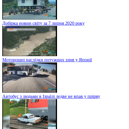
Добірка новин світу за 7 липня 2020 року
Моторошні наслідки потужних злив у Японії
Автобус з людьми в Ізраїлі ледве не впав у прірву