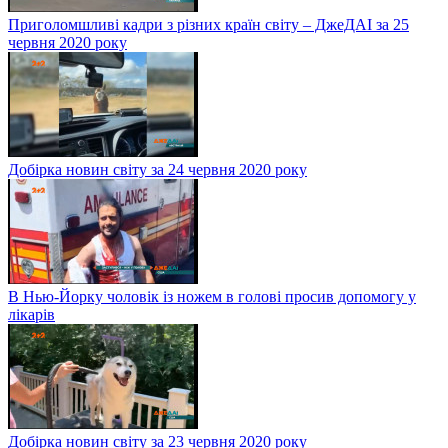
Приголомшливі кадри з різних країн світу – ДжеДАІ за 25
червня 2020 року
Добірка новин світу за 24 червня 2020 року
В Нью-Йорку чоловік із ножем в голові просив допомогу у
лікарів
Добірка новин світу за 23 червня 2020 року