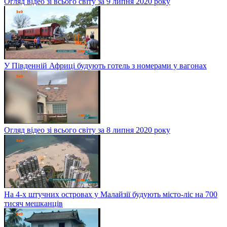
Огляд відео зі всього світу за 9 липня 2020 року
У Південній Африці будують готель з номерами у вагонах
Огляд відео зі всього світу за 8 липня 2020 року
На 4-х штучних островах у Малайзії будують місто-ліс на 700
тисяч мешканців