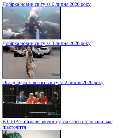
Добірка новин світу за 6 липня 2020 року
Добірка новин світу за 3 липня 2020 року
Огляд відео зі всього світу за 2 липня 2020 року
В США спіймали злочинця, на якого полювали вже
півстоліття