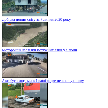
Добірка новин світу за 7 липня 2020 року
Моторошні наслідки потужних злив у Японії
Автобус з людьми в Ізраїлі ледве не впав у прірву