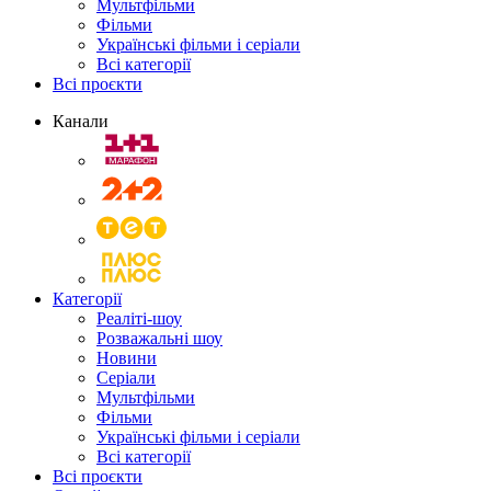
Мультфільми
Фільми
Українські фільми і серіали
Всі категорії
Всі проєкти
Канали
Категорії
Реаліті-шоу
Розважальні шоу
Новини
Серіали
Мультфільми
Фільми
Українські фільми і серіали
Всі категорії
Всі проєкти