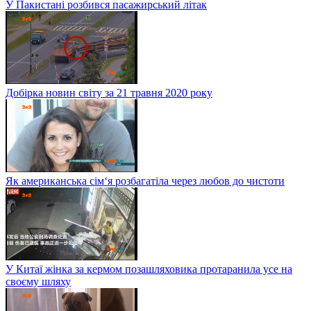
У Пакистані розбився пасажирський літак
Добірка новин світу за 21 травня 2020 року
Як американська сім‘я розбагатіла через любов до чистоти
У Китаї жінка за кермом позашляховика протаранила усе на
своєму шляху