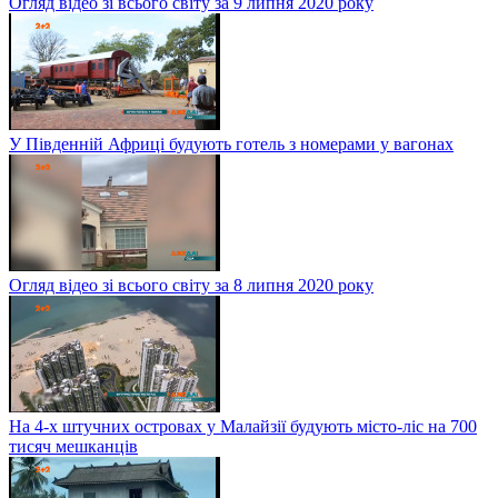
Огляд відео зі всього світу за 9 липня 2020 року
У Південній Африці будують готель з номерами у вагонах
Огляд відео зі всього світу за 8 липня 2020 року
На 4-х штучних островах у Малайзії будують місто-ліс на 700
тисяч мешканців