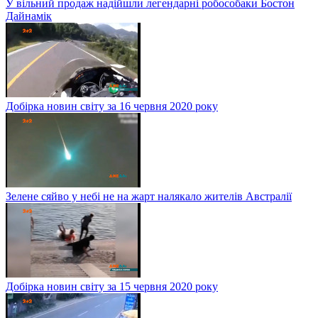
У вільний продаж надійшли легендарні робособаки Бостон
Дайнамік
Добірка новин світу за 16 червня 2020 року
Зелене сяйво у небі не на жарт налякало жителів Австралії
Добірка новин світу за 15 червня 2020 року