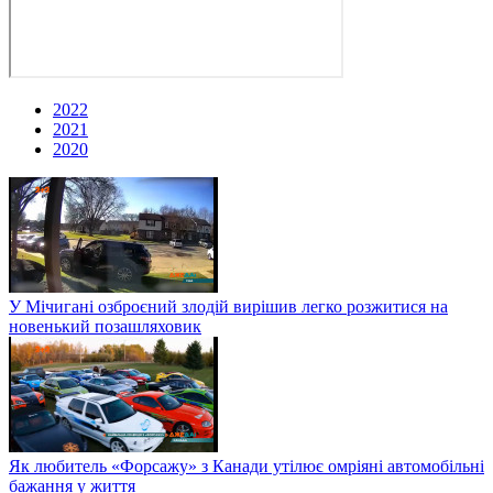
2022
2021
2020
У Мічигані озброєний злодій вирішив легко розжитися на
новенький позашляховик
Як любитель «Форсажу» з Канади утілює омріяні автомобільні
бажання у життя