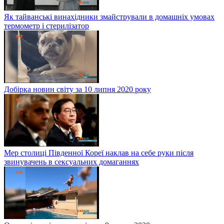
Як тайванські винахідники змайстрували в домашніх умовах
термометр і стерилізатор
Добірка новин світу за 10 липня 2020 року
Мер столиці Південної Кореї наклав на себе руки після
звинувачень в сексуальних домаганнях