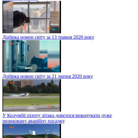
Добірка новин світу за 13 травня 2020 року
Добірка новин світу за 21 липня 2020 року
У Колумбії пілоту літака довелося виконувати дуже
ризиковану аварійну посадку