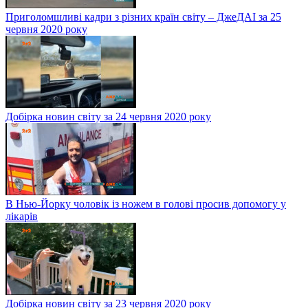
Приголомшливі кадри з різних країн світу – ДжеДАІ за 25
червня 2020 року
Добірка новин світу за 24 червня 2020 року
В Нью-Йорку чоловік із ножем в голові просив допомогу у
лікарів
Добірка новин світу за 23 червня 2020 року