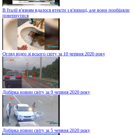
В Італії в'язням вдалося втекти з в'язниці, але вони пообіцяли
повернутися
Огляд відео зі всього світу за 10 червня 2020 року
Добірка новин світу за 9 червня 2020 року
Добірка новин світу за 5 червня 2020 року