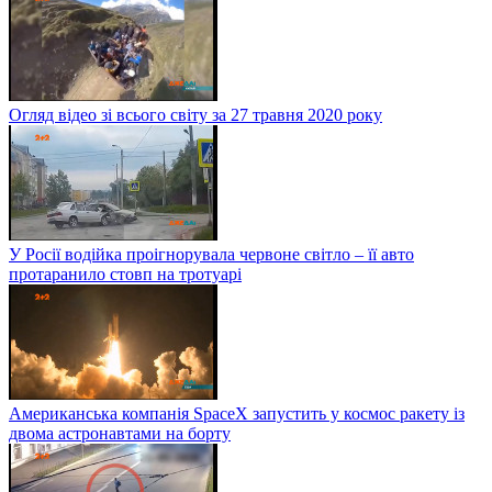
Огляд відео зі всього світу за 27 травня 2020 року
У Росії водійка проігнорувала червоне світло – її авто
протаранило стовп на тротуарі
Американська компанія SpaceX запустить у космос ракету із
двома астронавтами на борту