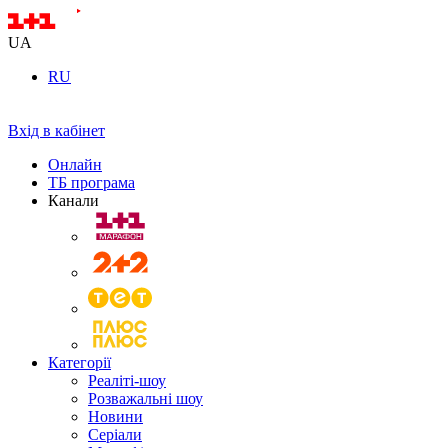
UA
RU
Вхід в кабінет
Онлайн
ТБ програма
Канали
Категорії
Реаліті-шоу
Розважальні шоу
Новини
Серіали