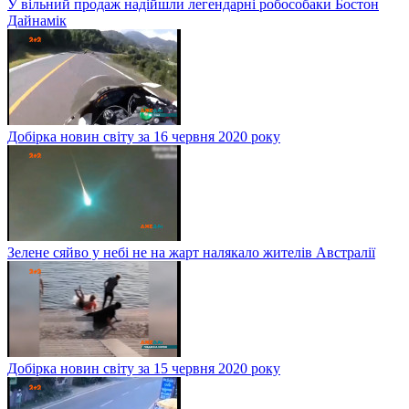
У вільний продаж надійшли легендарні робособаки Бостон
Дайнамік
Добірка новин світу за 16 червня 2020 року
Зелене сяйво у небі не на жарт налякало жителів Австралії
Добірка новин світу за 15 червня 2020 року