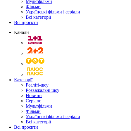
Мультфільми
Фільми
Українські фільми і серіали
Всі категорії
Всі проєкти
Канали
Категорії
Реаліті-шоу
Розважальні шоу
Новини
Серіали
Мультфільми
Фільми
Українські фільми і серіали
Всі категорії
Всі проєкти