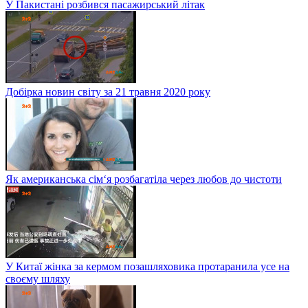
У Пакистані розбився пасажирський літак
Добірка новин світу за 21 травня 2020 року
Як американська сім‘я розбагатіла через любов до чистоти
У Китаї жінка за кермом позашляховика протаранила усе на
своєму шляху