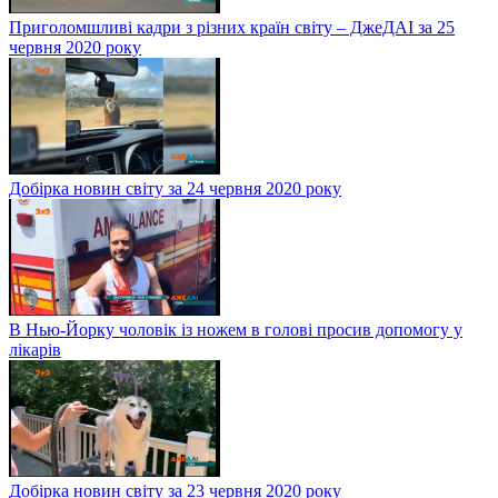
Приголомшливі кадри з різних країн світу – ДжеДАІ за 25
червня 2020 року
Добірка новин світу за 24 червня 2020 року
В Нью-Йорку чоловік із ножем в голові просив допомогу у
лікарів
Добірка новин світу за 23 червня 2020 року