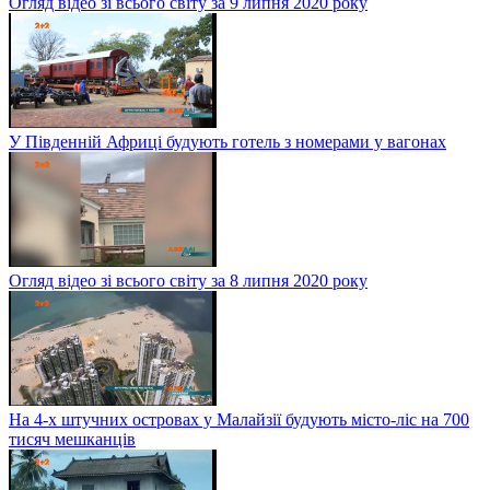
Огляд відео зі всього світу за 9 липня 2020 року
У Південній Африці будують готель з номерами у вагонах
Огляд відео зі всього світу за 8 липня 2020 року
На 4-х штучних островах у Малайзії будують місто-ліс на 700
тисяч мешканців