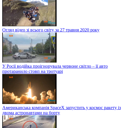
Огляд відео зі всього світу за 27 травня 2020 року
У Росії водійка проігнорувала червоне світло – її авто
протаранило стовп на тротуарі
Американська компанія SpaceX запустить у космос ракету із
двома астронавтами на борту