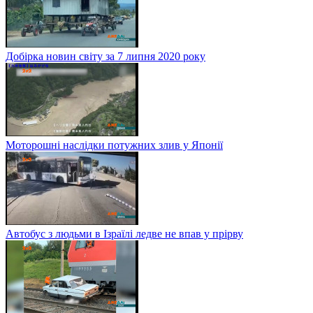
Добірка новин світу за 7 липня 2020 року
Моторошні наслідки потужних злив у Японії
Автобус з людьми в Ізраїлі ледве не впав у прірву