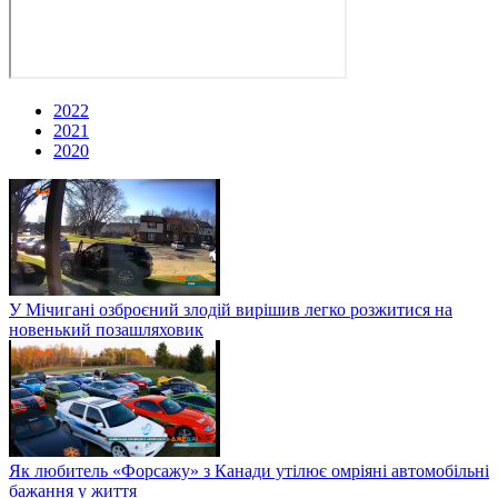
2022
2021
2020
У Мічигані озброєний злодій вирішив легко розжитися на
новенький позашляховик
Як любитель «Форсажу» з Канади утілює омріяні автомобільні
бажання у життя