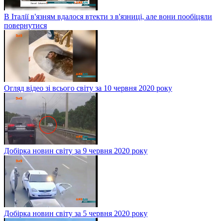
В Італії в'язням вдалося втекти з в'язниці, але вони пообіцяли
повернутися
Огляд відео зі всього світу за 10 червня 2020 року
Добірка новин світу за 9 червня 2020 року
Добірка новин світу за 5 червня 2020 року