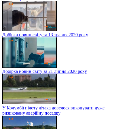
Добірка новин світу за 13 травня 2020 року
Добірка новин світу за 21 липня 2020 року
У Колумбії пілоту літака довелося виконувати дуже
ризиковану аварійну посадку