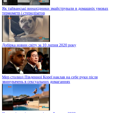
Як тайванські винахідники змайстрували в домашніх умовах
термометр і стерилізатор
Добірка новин світу за 10 липня 2020 року
Мер столиці Південної Кореї наклав на себе руки після
звинувачень в сексуальних домаганнях