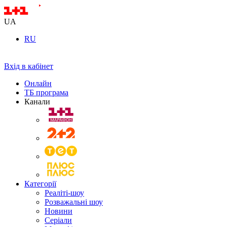
UA
RU
Вхід в кабінет
Онлайн
ТБ програма
Канали
Категорії
Реаліті-шоу
Розважальні шоу
Новини
Серіали