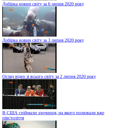
Добірка новин світу за 6 липня 2020 року
Добірка новин світу за 3 липня 2020 року
Огляд відео зі всього світу за 2 липня 2020 року
В США спіймали злочинця, на якого полювали вже
півстоліття